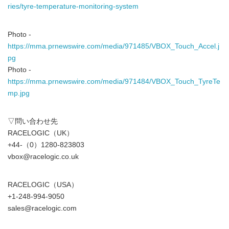
ries/tyre-temperature-monitoring-system
Photo -
https://mma.prnewswire.com/media/971485/VBOX_Touch_Accel.j
pg
Photo -
https://mma.prnewswire.com/media/971484/VBOX_Touch_TyreTe
mp.jpg
▽問い合わせ先
RACELOGIC（UK）
+44-（0）1280-823803
vbox@racelogic.co.uk
RACELOGIC（USA）
+1-248-994-9050
sales@racelogic.com