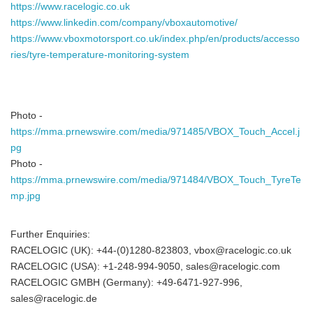
https://www.racelogic.co.uk
https://www.linkedin.com/company/vboxautomotive/
https://www.vboxmotorsport.co.uk/index.php/en/products/accesso
ries/tyre-temperature-monitoring-system
Photo -
https://mma.prnewswire.com/media/971485/VBOX_Touch_Accel.j
pg
Photo -
https://mma.prnewswire.com/media/971484/VBOX_Touch_TyreTe
mp.jpg
Further Enquiries:
RACELOGIC (UK): +44-(0)1280-823803, vbox@racelogic.co.uk
RACELOGIC (USA): +1-248-994-9050, sales@racelogic.com
RACELOGIC GMBH (Germany): +49-6471-927-996,
sales@racelogic.de