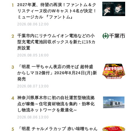
1
2027年夏、待望の再演！ファントム＆ク
リスティーヌ役のWキャスト4名が決定！
ミュージカル 『ファントム』
2026.08.06 12:00
2
千葉市内にリチウムイオン電池などの小
型充電式電池回収ボックスを新たに15カ
所設置
2026.08.05 16:00
3
「明星 一平ちゃん夜店の焼そば 超特盛
からしマヨ2個付」2026年8月24日(月)新
発売
2026.08.07 13:00
4
神奈川県厚木市に初の自社運営型物流拠
点が稼働～住宅資材物流を集約・効率化
し物流ネットワークを最適化～
2026.08.06 13:00
5
「明星 チャルメラカップ 赤い味噌ちゃん