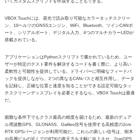
いてカスタムスクリプトを作成することもできる。
VBOX Touchには、昼光で読み取り可能なカラータッチスクリー
ン、10ヘルツのGNSSエンジン、WiFi、Bluetooth、ツインCANポ
ート、シリアルポート、デジタル入力、4つのマルチカラーLEDが
搭載されている。
アプリケーションはPythonスクリプトで書かれているため、ユー
ザーが特定のテスト要件を解決するコードを書く際に、より高い
柔軟性と可能性を提供している。ドライバーに明確なフィードバ
ックを提供しながら、2つの異なるCANバスと相互作用し、データ
を記録し、正確な位置と速度を知ることができる設定可能なタッ
チスクリーンディスプレイを必要とするなら、VBOX Touchは最適
だ。
困難な条件下でもクラス最高の精度を届けるため、最新のデュア
ル周波数GPS、GLONASS、Galileo信号を使用する高精度の2cm
RTK GPSバージョンが利用可能だ。これらの新しい信号は、樹木
や高層ビルの近くでのRTKの復元力を大幅に向上させ、2cmGPS