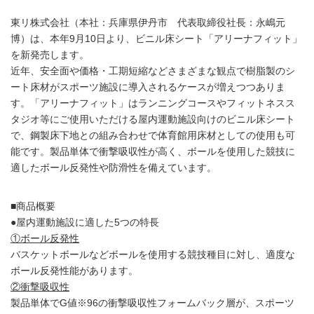
東リ株式会社（本社：兵庫県伊丹市 代表取締役社長：永嶋元
博）は、本年9月10日より、ビニル床シート「アリーナフィット」
を新発売します。
近年、安全面や価格・工期短縮などさまざまな観点で樹脂製のシ
ート床材がスポーツ施設に導入されるケースが増えつつありま
す。「アリーナフィット」はランニングコースやフィットネスス
タジオ等にご使用いただける屋内運動施設向けのビニル床シート
で、鋼製床下地との組み合わせで体育館用床材としての使用も可
能です。製品単体で衝撃吸収性が高く、ボールを使用した競技に
適したボール反発性や防滑性を備えています。
■商品概要
●屋内運動施設に適した5つの特長
①ボール反発性
バスケットボールなどボールを使用する競技種目に対し、適度な
ボール反発性能があります。
②衝撃吸収性
製品単体でG値※96の衝撃吸収性フォームバック層が、スポーツ