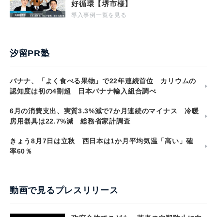
好循環【堺市様】
導入事例一覧を見る
汐留PR塾
バナナ、「よく食べる果物」で22年連続首位 カリウムの
認知度は初の4割超 日本バナナ輸入組合調べ
6月の消費支出、実質3.3%減で7か月連続のマイナス 冷暖
房用器具は22.7%減 総務省家計調査
きょう8月7日は立秋 西日本は1か月平均気温「高い」確
率60％
動画で見るプレスリリース