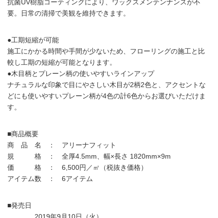
抗菌UV樹脂コーティングにより、ワックスメンテンナンスが不
要。日常の清掃で美観を維持できます。
●工期短縮が可能
施工にかかる時間や手間が少ないため、フローリングの施工と比
較し工期の短縮が可能となります。
●木目柄とプレーン柄の使いやすいラインアップ
ナチュラルな印象で目にやさしい木目が2柄2色と、アクセントな
どにも使いやすいプレーン柄が4色の計6色からお選びいただけま
す。
■商品概要
商 品 名 ： アリーナフィット
規 格 ： 全厚4.5mm、幅×長さ 1820mm×9m
価 格 ： 6,500円／㎡（税抜き価格）
アイテム数 ： 6アイテム
■発売日
2019年9月10日（火）