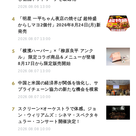
2026.08.06 13:00
4
「明星 一平ちゃん夜店の焼そば 超特盛
からしマヨ2個付」2026年8月24日(月)新
発売
2026.08.07 13:00
5
「横濱ハーバー」×「柳原良平 アンク
ル」 限定コラボ商品＆メニューが登場
8月17日から限定販売開始
2026.08.07 13:00
6
中国と米国の経済界が関係を強化し、サ
プライチェーン協力の新たな機会を模索
2026.08.07 10:00
7
スクリーン×オーケストラで体感。ジョ
ン・ウィリアムズ：シネマ・スペクタキ
ュラー・コンサート開催決定！
2026.08.08 10:00