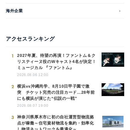
海外企業
アクセスランキング
1
2027年夏、待望の再演！ファントム＆ク
リスティーヌ役のWキャスト4名が決定！
ミュージカル 『ファントム』
2026.08.06 12:00
2
横浜vs沖縄尚学、8月10日甲子園で激
突 チケット完売の注目カード…28年前
にも横浜が演じた“伝説の一戦”
2026.08.07 19:00
3
神奈川県厚木市に初の自社運営型物流拠
点が稼働～住宅資材物流を集約・効率化
し物流ネットワークを最適化～