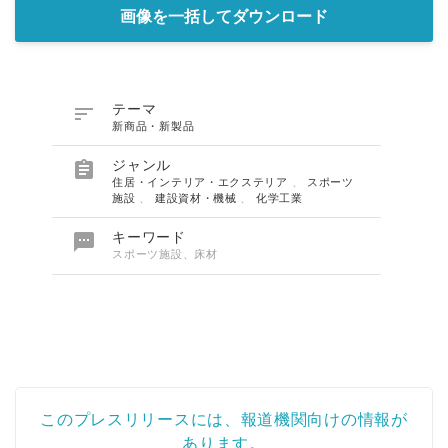
画像を一括してダウンロード

テーマ
新商品・新製品

ジャンル
住居・インテリア・エクステリア
、
スポーツ
施設
、
建設資材・機械
、
化学工業

キーワード
スポーツ施設、床材
このプレスリリースには、報道機関向けの情報が
あります。