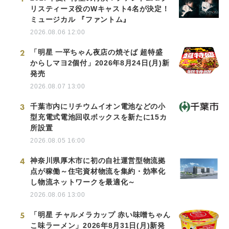
リスティーヌ役のWキャスト4名が決定！
ミュージカル 『ファントム』
2026.08.06 12:00
2
「明星 一平ちゃん夜店の焼そば 超特盛
からしマヨ2個付」2026年8月24日(月)新
発売
2026.08.07 13:00
3
千葉市内にリチウムイオン電池などの小
型充電式電池回収ボックスを新たに15カ
所設置
2026.08.05 16:00
4
神奈川県厚木市に初の自社運営型物流拠
点が稼働～住宅資材物流を集約・効率化
し物流ネットワークを最適化～
2026.08.06 13:00
5
「明星 チャルメラカップ 赤い味噌ちゃん
こ味ラーメン」2026年8月31日(月)新発