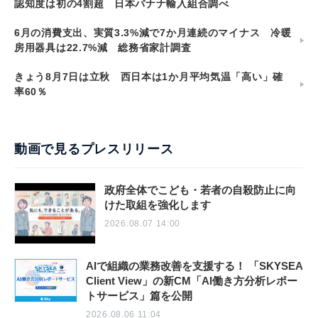
認知度は初の4割超 日本バナナ輸入組合調べ
6月の消費支出、実質3.3%減で7か月連続のマイナス 冷暖
房用器具は22.7%減 総務省家計調査
きょう8月7日は立秋 西日本は1か月平均気温「高い」確
率60％
動画で見るプレスリリース
政府全体でこども・若者の自殺防止に向
けた取組を強化します
2026.08.07 14:00
AIで組織の業務改善を支援する！ 「SKYSEA
Client View」の新CM「AI働き方分析レポー
トサービス」篇を公開
2026.08.06 11:04