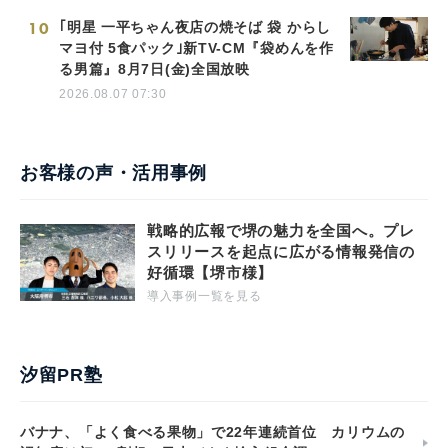
10
｢明星 一平ちゃん夜店の焼そば 袋 からし
マヨ付 5食パック｣新TV-CM『袋めんを作
る男篇』8月7日(金)全国放映
2026.08.07 07:30
お客様の声・活用事例
戦略的広報で堺の魅力を全国へ。プレ
スリリースを起点に広がる情報発信の
好循環【堺市様】
導入事例一覧を見る
汐留PR塾
バナナ、「よく食べる果物」で22年連続首位 カリウムの