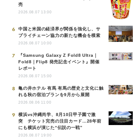
売
2026.08.07 13:00
6
中国と米国の経済界が関係を強化し、サ
プライチェーン協力の新たな機会を模索
2026.08.07 10:00
7
『Samsung Galaxy Z Fold8 Ultra｜
Fold8｜Flip8 発売記念イベント』開催
レポート
2026.08.07 15:00
8
亀の井ホテル 有馬 有馬の歴史と文化に触
れる秋の宿泊プランを9月から展開
2026.08.06 11:00
9
横浜vs沖縄尚学、8月10日甲子園で激
突 チケット完売の注目カード…28年前
にも横浜が演じた“伝説の一戦”
2026.08.07 19:00