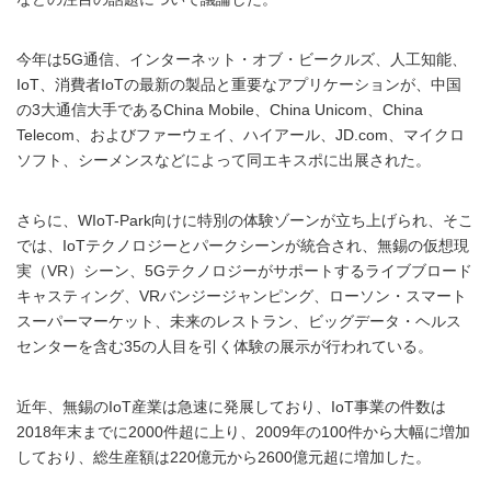
今年は5G通信、インターネット・オブ・ビークルズ、人工知能、
IoT、消費者IoTの最新の製品と重要なアプリケーションが、中国
の3大通信大手であるChina Mobile、China Unicom、China
Telecom、およびファーウェイ、ハイアール、JD.com、マイクロ
ソフト、シーメンスなどによって同エキスポに出展された。
さらに、WIoT-Park向けに特別の体験ゾーンが立ち上げられ、そこ
では、IoTテクノロジーとパークシーンが統合され、無錫の仮想現
実（VR）シーン、5Gテクノロジーがサポートするライブブロード
キャスティング、VRバンジージャンピング、ローソン・スマート
スーパーマーケット、未来のレストラン、ビッグデータ・ヘルス
センターを含む35の人目を引く体験の展示が行われている。
近年、無錫のIoT産業は急速に発展しており、IoT事業の件数は
2018年末までに2000件超に上り、2009年の100件から大幅に増加
しており、総生産額は220億元から2600億元超に増加した。