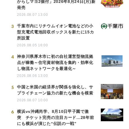
からしマヨ2個付」2026年8月24日(月)新
発売
2026.08.07 13:00
3
千葉市内にリチウムイオン電池などの小
型充電式電池回収ボックスを新たに15カ
所設置
2026.08.05 16:00
4
神奈川県厚木市に初の自社運営型物流拠
点が稼働～住宅資材物流を集約・効率化
し物流ネットワークを最適化～
2026.08.06 13:00
5
中国と米国の経済界が関係を強化し、サ
プライチェーン協力の新たな機会を模索
2026.08.07 10:00
6
横浜vs沖縄尚学、8月10日甲子園で激
突 チケット完売の注目カード…28年前
にも横浜が演じた“伝説の一戦”