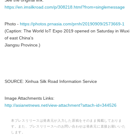
See the original link:
https://en.imsilkroad.com/p/308218.html?from=singlemessage
Photo -
https://photos.prnasia.com/prnh/20190909/2573669-1
(Caption: The World IoT Expo 2019 opened on Saturday in Wuxi
of east China's
Jiangsu Province.)
SOURCE: Xinhua Silk Road Information Service
Image Attachments Links:
http://asianetnews.net/view-attachment?attach-id=344526
本プレスリリースは発表元が入力した原稿をそのまま掲載しておりま
す。また、プレスリリースへのお問い合わせは発表元に直接お願いいた
します。