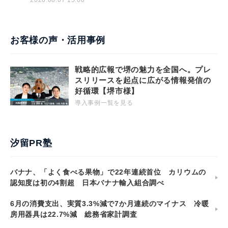
2026.08.07 15:00
お客様の声・活用事例
戦略的広報で堺の魅力を全国へ。プレ
スリリースを起点に広がる情報発信の
好循環【堺市様】
導入事例一覧を見る
汐留PR塾
バナナ、「よく食べる果物」で22年連続首位 カリウムの
認知度は初の4割超 日本バナナ輸入組合調べ
6月の消費支出、実質3.3%減で7か月連続のマイナス 冷暖
房用器具は22.7%減 総務省家計調査