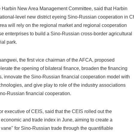
he Harbin New Area Management Committee, said that Harbin
ational-level new district eyeing Sino-Russian cooperation in C
ea will rely on the regional market and regional cooperation
e enterprises to build a Sino-Russian cross-border agricultural
al park.
angwei, the first vice chairman of the AFCA, proposed
lerate the opening of bilateral finance, broaden the financing
s, innovate the Sino-Russian financial cooperation model with
echnologies, and give play to role of the industry associations
ino-Russian financial cooperation.
 executive of CEIS, said that the CEIS rolled out the
economic and trade index in June, aiming to create a
vane" for Sino-Russian trade through the quantifiable