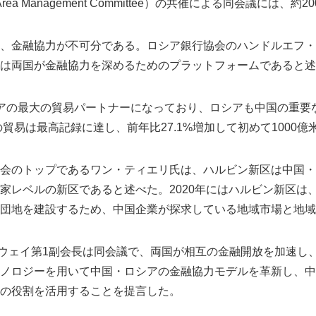
 Area Management Committee）の共催による同会議には、
、金融協力が不可分である。ロシア銀行協会のハンドルエフ・
は両国が金融協力を深めるためのプラットフォームであると述
アの最大の貿易パートナーになっており、ロシアも中国の重要
の貿易は最高記録に達し、前年比27.1%増加して初めて1000
会のトップであるワン・ティエリ氏は、ハルビン新区は中国・
家レベルの新区であると述べた。2020年にはハルビン新区は
団地を建設するため、中国企業が探求している地域市場と地域
ンウェイ第1副会長は同会議で、両国が相互の金融開放を加速し
ノロジーを用いて中国・ロシアの金融協力モデルを革新し、中
の役割を活用することを提言した。