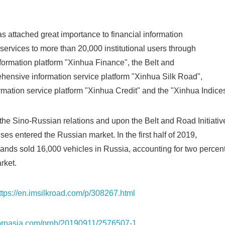
 attached great importance to financial information
services to more than 20,000 institutional users through
information platform "Xinhua Finance", the Belt and
ensive information service platform "Xinhua Silk Road",
ormation service platform "Xinhua Credit" and the "Xinhua Indice
the Sino-Russian relations and upon the Belt and Road Initiativ
es entered the Russian market. In the first half of 2019,
nds sold 16,000 vehicles in Russia, accounting for two percen
rket.
ttps://en.imsilkroad.com/p/308267.html
s.prnasia.com/prnh/20190911/2576507-1