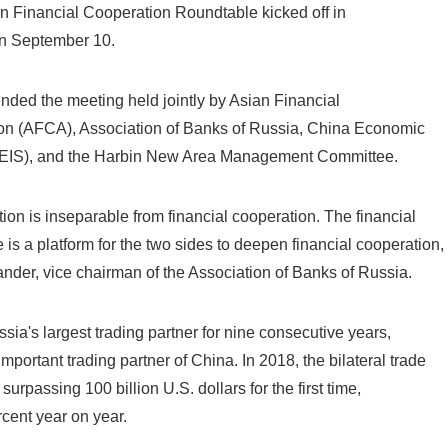
 Financial Cooperation Roundtable kicked off in
English
on September 10.
nded the meeting held jointly by Asian Financial
on (AFCA), Association of Banks of Russia, China Economic
(CEIS), and the Harbin New Area Management Committee.
on is inseparable from financial cooperation. The financial
is a platform for the two sides to deepen financial cooperation,
der, vice chairman of the Association of Banks of Russia.
a's largest trading partner for nine consecutive years,
mportant trading partner of China. In 2018, the bilateral trade
surpassing 100 billion U.S. dollars for the first time,
rcent year on year.