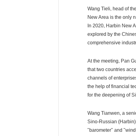
Wang Tieli, head of t
New Area is the only n
In 2020, Harbin New Ar
explored by the Chines
comprehensive industri
At the meeting, Pan Gu
that two countries acce
channels of enterprise
the help of financial t
for the deepening of S
Wang Tianwen, a senior
Sino-Russian (Harbin) 
"barometer" and "wind 