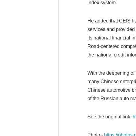
index system.
He added that CEIS has
services and provided 
its national financial 
Road-centered compreh
the national credit inf
With the deepening of 
many Chinese enterpris
Chinese automotive bra
of the Russian auto ma
See the original link:
h
Photo -
https://photo