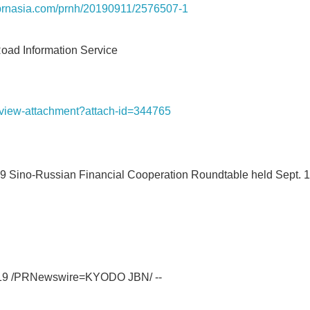
s.prnasia.com/prnh/20190911/2576507-1
d Information Service
t/view-attachment?attach-id=344765
9 Sino-Russian Financial Cooperation Roundtable held Sept. 
Japanese
2019 /PRNewswire=KYODO JBN/ --