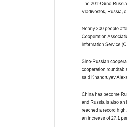
The 2019 Sino-Russian
Vladivostok, Russia, 
Nearly 200 people atte
Cooperation Associati
Information Service 
Sino-Russian cooperati
cooperation roundtable 
said Khandruyev Alexan
China has become Russi
and Russia is also an i
reached a record high, 
an increase of 27.1 pe