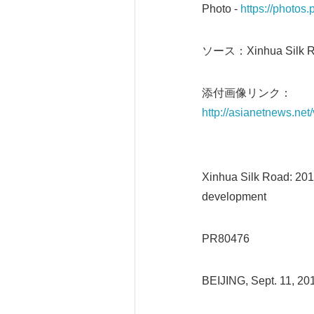
Photo -
https://photo
ソース：Xinhua Silk Roa
添付画像リンク：
http://asianetnews.ne
Xinhua Silk Road: 201
development
PR80476
BEIJING, Sept. 11, 