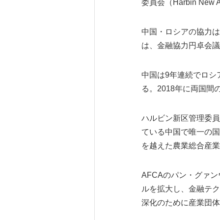
委員会（Harbin New
中国・ロシアの協力は
は、金融協力円卓会議
中国は9年連続でロシ
る。2018年に両国間
ハルビン新区管理委員
ている中国で唯一の国
を越えた農業総合産業
AFCAのパン・グァ
ルを拡大し、金融テク
深化のために産業団体