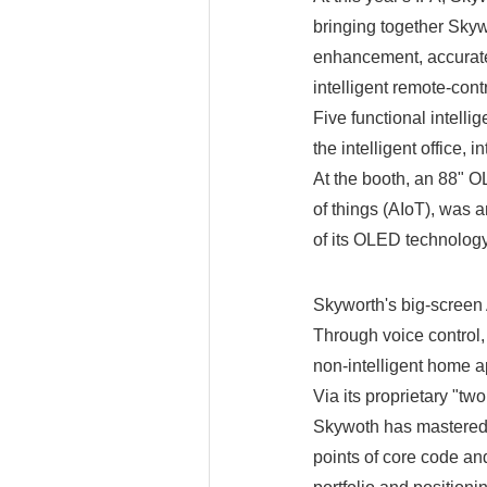
bringing together Skyw
enhancement, accurate
intelligent remote-co
Five functional intell
the intelligent office, i
At the booth, an 88" OL
of things (AIoT), was 
of its OLED technology
Skyworth's big-screen 
Through voice control,
non-intelligent home a
Via its proprietary "tw
Skywoth has mastered t
points of core code an