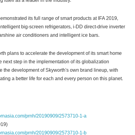
g itself as a leader in the industry.
emonstrated its full range of smart products at IFA 2019,
ntelligent big-screen refrigerators, i-DD direct-drive inverter
shine air conditioners and intelligent ice bars.
th plans to accelerate the development of its smart home
next step in the implementation of its globalization
te the development of Skyworth's own brand lineup, with
eating a better life for each and every person on this planet.
s.prnasia.com/prnh/20190909/2573710-1-a
19)
s.prnasia.com/prnh/20190909/2573710-1-b