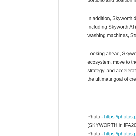
portfolio and positionin
In addition, Skyworth d
including Skyworth AI i
washing machines, Star
Looking ahead, Skywor
ecosystem, move to the 
strategy, and accelera
the ultimate goal of cr
Photo -
https://photo
(SKYWORTH in IFA20
Photo -
https://photo