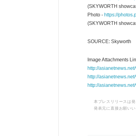
(SKYWORTH showcase
Photo -
https://photo
(SKYWORTH showcase
SOURCE: Skyworth
Image Attachments Lin
http://asianetnews.ne
http://asianetnews.ne
http://asianetnews.ne
本プレスリリースは発
発表元に直接お願いい