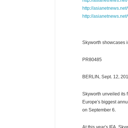
http://asianetnews.ne
http://asianetnews.ne
http://asianetnews.ne
Skyworth showcases in
PR80485
BERLIN, Sept. 12, 2
Skyworth unveiled its 
Europe's biggest annua
on September 6.
At this year's IFA, Sk