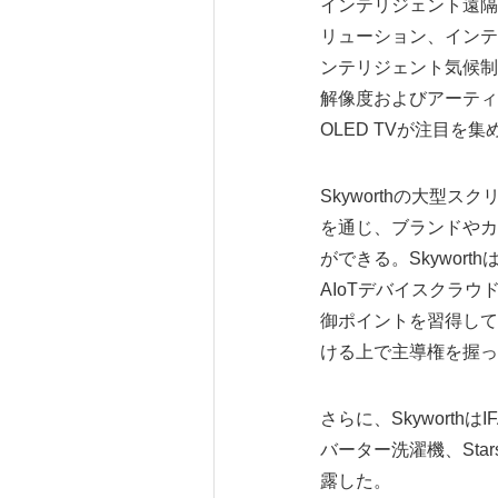
インテリジェント遠隔
リューション、インテ
ンテリジェント気候制
解像度およびアーティ
OLED TVが注目を
Skyworthの大型ス
を通じ、ブランドやカ
ができる。Skywor
AIoTデバイスクラ
御ポイントを習得して
ける上で主導権を握っ
さらに、Skyworthは
バーター洗濯機、Sta
露した。