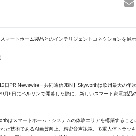
 2019でスマートホーム製品とのインテリジェントコネクションを展
3）
2日PR Newswire＝共同通信JBN】Skyworthは欧州最大の
トが9月6日にベルリンで開幕した際に、新しいスマート家電製品
yworthはスマートホーム・システムの体験エリアを構築するこ
代の優れた技術であるAI画質向上、精密音声認識、多重人体トラ