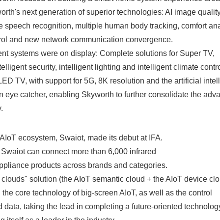
orth's next generation of superior technologies: AI image qualit
English
 speech recognition, multiple human body tracking, comfort ana
ntrol and new network communication convergence.
igent systems were on display: Complete solutions for Super TV,
ntelligent security, intelligent lighting and intelligent climate contro
ED TV, with support for 5G, 8K resolution and the artificial intel
an eye catcher, enabling Skyworth to further consolidate the adv
.
AIoT ecosystem, Swaiot, made its debut at IFA.
 Swaiot can connect more than 6,000 infrared
ppliance products across brands and categories.
o clouds" solution (the AIoT semantic cloud + the AIoT device clo
he core technology of big-screen AIoT, as well as the control
d data, taking the lead in completing a future-oriented technolog