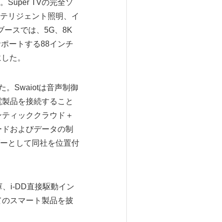
per TVの完全ソ
テリジェント照明、イ
ースでは、5G、8K
ポートする88インチ
にした。
た。Swaiotは音声制御
電製品を接続すること
マンティッククラウド＋
ードおよびデータの制
ーとして同社を位置付
蔵庫、i-DD直接駆動イン
全てのスマート製品を披