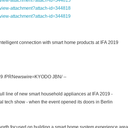
t/view-attachment?attach-id=344815
t/view-attachment?attach-id=344818
t/view-attachment?attach-id=344819
telligent connection with smart home products at IFA 2019
019 /PRNewswire=KYODO JBN/ --
Japanese
full line of new smart household appliances at IFA 2019 -
l tech show - when the event opened its doors in Berlin
yworth focused on building a smart home system experience area