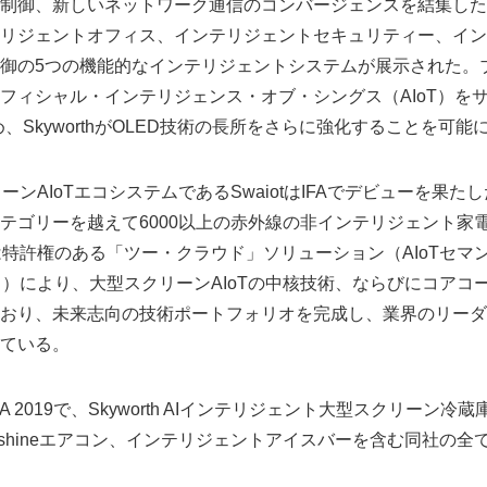
制御、新しいネットワーク通信のコンバージェンスを結集した。Su
リジェントオフィス、インテリジェントセキュリティー、イン
御の5つの機能的なインテリジェントシステムが展示された。ブ
フィシャル・インテリジェンス・オブ・シングス（AIoT）をサ
集め、SkyworthがOLED技術の長所をさらに強化することを可能
クリーンAIoTエコシステムであるSwaiotはIFAでデビューを果たし
テゴリーを越えて6000以上の赤外線の非インテリジェント家
thは特許権のある「ツー・クラウド」ソリューション（AIoTセ
ウド）により、大型スクリーンAIoTの中核技術、ならびにコアコ
おり、未来志向の技術ポートフォリオを完成し、業界のリーダ
ている。
IFA 2019で、Skyworth AIインテリジェント大型スクリーン冷
rshineエアコン、インテリジェントアイスバーを含む同社の