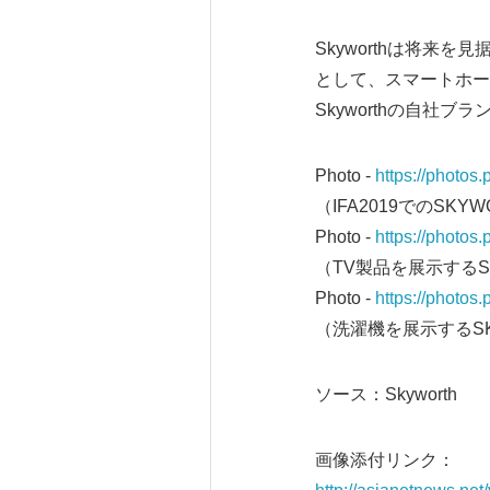
Skyworthは将
として、スマートホー
Skyworthの自社
Photo -
https://photo
（IFA2019でのSKY
Photo -
https://photo
（TV製品を展示するS
Photo -
https://photo
（洗濯機を展示するSK
ソース：Skyworth
画像添付リンク：