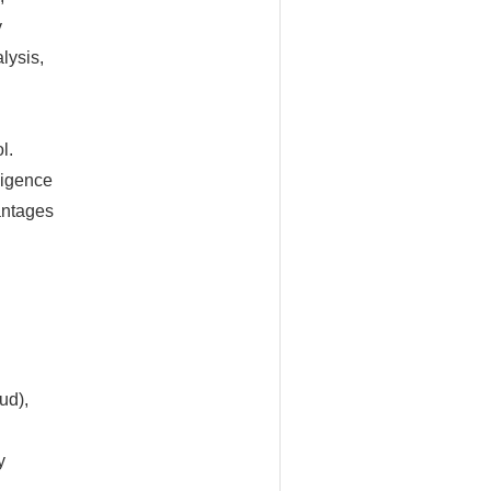
y
lysis,
l.
ligence
antages
ud),
y