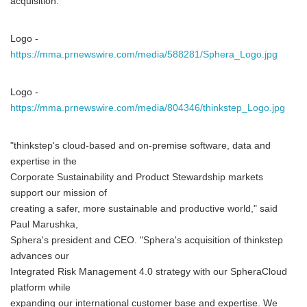
acquisition.
Logo -
https://mma.prnewswire.com/media/588281/Sphera_Logo.jpg
Logo -
https://mma.prnewswire.com/media/804346/thinkstep_Logo.jpg
"thinkstep's cloud-based and on-premise software, data and
expertise in the
Corporate Sustainability and Product Stewardship markets
support our mission of
creating a safer, more sustainable and productive world," said
Paul Marushka,
Sphera's president and CEO. "Sphera's acquisition of thinkstep
advances our
Integrated Risk Management 4.0 strategy with our SpheraCloud
platform while
expanding our international customer base and expertise. We