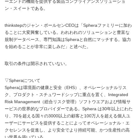
ーエンドの機能を提供する製品コンプライアンスソリューショ
ン・スイートである。
thinkstepのジャン・ポールセンCEOは「Spheraファミリーに加わ
ることに大変興奮している。われわれのソリューションと豊富な
規制データベース、専門知識はSpheraと自然にマッチする。協力
を始めることが非常に楽しみだ」と述べた。
取引の条件は開示されていない。
▽Spheraについて
Spheraは環境面の健康と安全（EHS）、オペレーショナルリス
ク、プロダクト・スチュワードシップに重点を置く、Integrated
Risk Management（総合リスク管理）ソフトウエアおよび情報サ
ービスの世界的なプロバイダーである。Sphera は30年以上にわた
り、70を超える国々の3000以上の顧客と100万人を超える個人ユ
ーザーにサービスを提供することによってオペレーショナル・エ
クセレンスを促進し、より安全でより持続可能、かつ生産性の高
い世界を築いている。