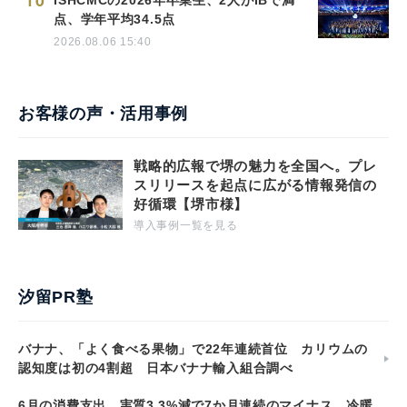
10
ISHCMCの2026年卒業生、2人がIBで満
点、学年平均34.5点
2026.08.06 15:40
お客様の声・活用事例
戦略的広報で堺の魅力を全国へ。プレ
スリリースを起点に広がる情報発信の
好循環【堺市様】
導入事例一覧を見る
汐留PR塾
バナナ、「よく食べる果物」で22年連続首位 カリウムの
認知度は初の4割超 日本バナナ輸入組合調べ
6月の消費支出、実質3.3%減で7か月連続のマイナス 冷暖