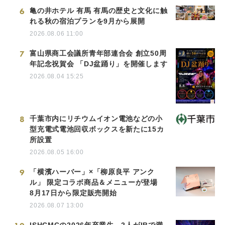
6
亀の井ホテル 有馬 有馬の歴史と文化に触
れる秋の宿泊プランを9月から展開
2026.08.06 11:00
7
富山県商工会議所青年部連合会 創立50周
年記念祝賀会 「DJ盆踊り」を開催します
2026.08.04 15:25
8
千葉市内にリチウムイオン電池などの小
型充電式電池回収ボックスを新たに15カ
所設置
2026.08.05 16:00
9
「横濱ハーバー」×「柳原良平 アンク
ル」 限定コラボ商品＆メニューが登場
8月17日から限定販売開始
2026.08.07 13:00