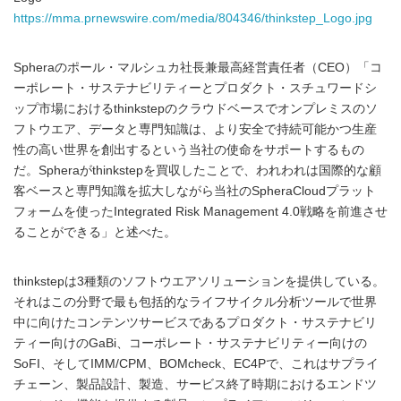
https://mma.prnewswire.com/media/804346/thinkstep_Logo.jpg
Spheraのポール・マルシュカ社長兼最高経営責任者（CEO）「コ
ーポレート・サステナビリティーとプロダクト・スチュワードシ
ップ市場におけるthinkstepのクラウドベースでオンプレミスのソ
フトウエア、データと専門知識は、より安全で持続可能かつ生産
性の高い世界を創出するという当社の使命をサポートするもの
だ。Spheraがthinkstepを買収したことで、われわれは国際的な顧
客ベースと専門知識を拡大しながら当社のSpheraCloudプラット
フォームを使ったIntegrated Risk Management 4.0戦略を前進させ
ることができる」と述べた。
thinkstepは3種類のソフトウエアソリューションを提供している。
それはこの分野で最も包括的なライフサイクル分析ツールで世界
中に向けたコンテンツサービスであるプロダクト・サステナビリ
ティー向けのGaBi、コーポレート・サステナビリティー向けの
SoFI、そしてIMM/CPM、BOMcheck、EC4Pで、これはサプライ
チェーン、製品設計、製造、サービス終了時期におけるエンドツ