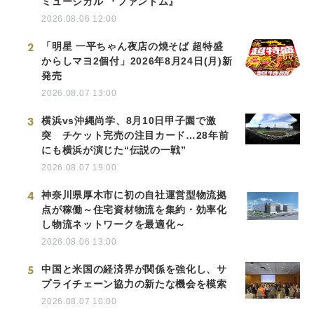
ミュージカル 『ファントム』
2026.08.06 12:00
2
「明星 一平ちゃん夜店の焼そば 超特盛
からしマヨ2個付」2026年8月24日(月)新
発売
2026.08.07 13:00
3
横浜vs沖縄尚学、8月10日甲子園で激
突 チケット完売の注目カード…28年前
にも横浜が演じた“伝説の一戦”
2026.08.07 19:00
4
神奈川県厚木市に初の自社運営型物流拠
点が稼働～住宅資材物流を集約・効率化
し物流ネットワークを最適化～
2026.08.06 13:00
5
中国と米国の経済界が関係を強化し、サ
プライチェーン協力の新たな機会を模索
2026.08.07 10:00