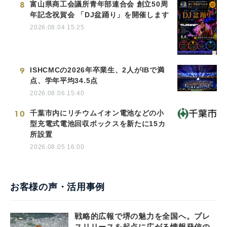
8
富山県商工会議所青年部連合会 創立50周
年記念祝賀会 「DJ盆踊り」を開催します
2026.08.04 15:25
9
ISHCMCの2026年卒業生、2人がIBで満
点、学年平均34.5点
2026.08.06 15:40
10
千葉市内にリチウムイオン電池などの小
型充電式電池回収ボックスを新たに15カ
所設置
2026.08.05 16:00
お客様の声・活用事例
戦略的広報で堺の魅力を全国へ。プレ
スリリースを起点に広がる情報発信の