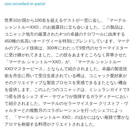
xxo-unveiled-in-paris/
世界10か国から100名を超えるゲストが一堂に会し、「マーテル
シャントルーXXO」のお披露目に立ち会いました。この製品は、
コニャック地方の厳選された4つの卓越のテロワールに由来する
450種の名高いオードヴィーを特別にブレンドしています。マーテ
ルのブレンド技術は、300年にわたって9世代のセラーマイスター
に受け継がれてきました。この技をあますところなく昇華させた
「マーテル シャントルーXXO」が、「マーテル シャントルー
XXOマスターピース」とならんで紹介されました。卓越の製造技
術を丹念に用いて受注生産されている樽は、コニャック愛好家が
そのクリエイティブな製造プロセスを実感できるまたとない機会
を提供します。このふたつのコニャックは、ミシュランガイドで3
つ星を誇るシェフ ギー・サヴォワが指揮するガラディナーにおい
て紹介されました。マーテルのセラーマイスター クリストフ・ヴ
ォルターとの複数月のコラボレーションを行ったシェフによっ
て、「マーテル シャントルー XXO」のほかにはない複雑で豊かな
アロマを称揚する料理がクリエイトされました。