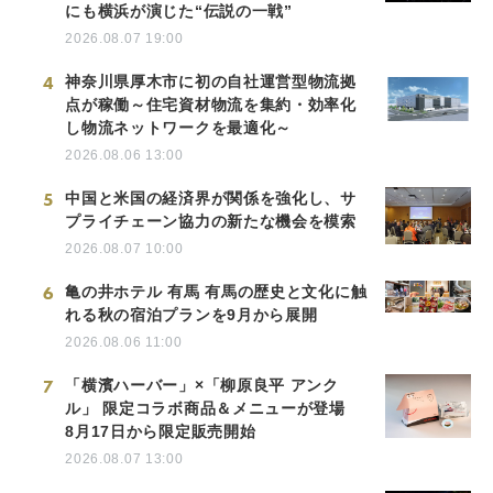
にも横浜が演じた“伝説の一戦”
2026.08.07 19:00
4
神奈川県厚木市に初の自社運営型物流拠
点が稼働～住宅資材物流を集約・効率化
し物流ネットワークを最適化～
2026.08.06 13:00
5
中国と米国の経済界が関係を強化し、サ
プライチェーン協力の新たな機会を模索
2026.08.07 10:00
6
亀の井ホテル 有馬 有馬の歴史と文化に触
れる秋の宿泊プランを9月から展開
2026.08.06 11:00
7
「横濱ハーバー」×「柳原良平 アンク
ル」 限定コラボ商品＆メニューが登場
8月17日から限定販売開始
2026.08.07 13:00