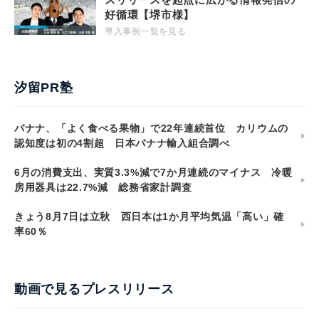
好循環【堺市様】
導入事例一覧を見る
汐留PR塾
バナナ、「よく食べる果物」で22年連続首位 カリウムの
認知度は初の4割超 日本バナナ輸入組合調べ
6月の消費支出、実質3.3%減で7か月連続のマイナス 冷暖
房用器具は22.7%減 総務省家計調査
きょう8月7日は立秋 西日本は1か月平均気温「高い」確
率60％
動画で見るプレスリリース