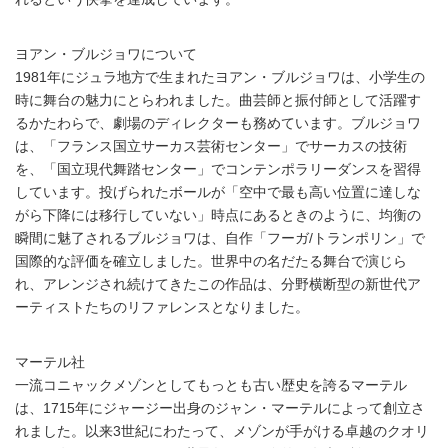
ヨアン・ブルジョワについて
1981年にジュラ地方で生まれたヨアン・ブルジョワは、小学生の
時に舞台の魅力にとらわれました。曲芸師と振付師として活躍す
るかたわらで、劇場のディレクターも務めています。ブルジョワ
は、「フランス国立サーカス芸術センター」でサーカスの技術
を、「国立現代舞踏センター」でコンテンポラリーダンスを習得
しています。投げられたボールが「空中で最も高い位置に達しな
がら下降には移行していない」時点にあるときのように、均衡の
瞬間に魅了されるブルジョワは、自作「フーガ/トランポリン」で
国際的な評価を確立しました。世界中の名だたる舞台で演じら
れ、アレンジされ続けてきたこの作品は、分野横断型の新世代ア
ーティストたちのリファレンスとなりました。
マーテル社
一流コニャックメゾンとしてもっとも古い歴史を誇るマーテル
は、1715年にジャージー出身のジャン・マーテルによって創立さ
れました。以来3世紀にわたって、メゾンが手がける卓越のクオリ