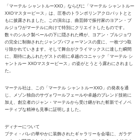
「マーテル シャントルーXXO」ならびに「マーテル シャントルー
XXOマスターピース」は、圧巻のトランポリンアクロバットとと
もに披露されました。この演出は、曲芸師で振付家のヨアン・ブ
ルジョワがマーテルに向けて特別にクリエイトしたものです。
数々のシルク製ベールの下に隠された樽が、ヨアン・ブルジョワ
の完全に制御されたジャンプパフォーマンスの度に、一枚づつ取
り除かれていきます。そして舞台がクライマックスに達した瞬間
に、期待にあふれたゲストの前に卓越のコニャック「マーテル シ
ャントルー XXOマスターピース」の姿がとうとう露わにされまし
た。
マーテル社は、この「マーテル シャントルーXXO」の発表を通
じ、メゾン独自のサヴォワールフェールや卓越のブレンド技術に
加え、創立者のジャン・マーテルから受け継がれた斬新でイノベ
ーティブな精神も見事に証明しました。
ディナーについて
プティ・パレの華やかに装飾されたギャラリーを会場に、ガラデ