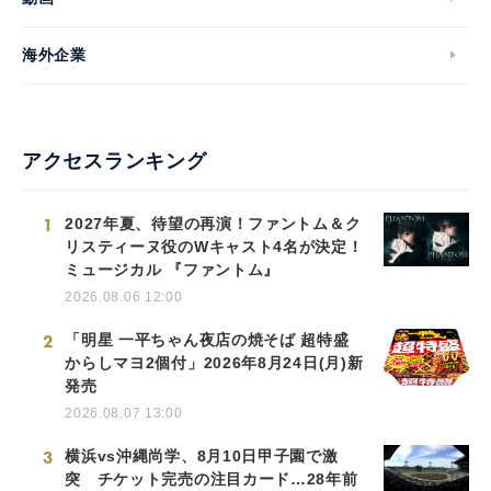
海外企業
アクセスランキング
1
2027年夏、待望の再演！ファントム＆ク
リスティーヌ役のWキャスト4名が決定！
ミュージカル 『ファントム』
2026.08.06 12:00
2
「明星 一平ちゃん夜店の焼そば 超特盛
からしマヨ2個付」2026年8月24日(月)新
発売
2026.08.07 13:00
3
横浜vs沖縄尚学、8月10日甲子園で激
突 チケット完売の注目カード…28年前