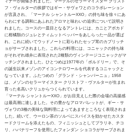
ィナーが開催されました。マーテルのセラーマイスター クリスト
フ・ヴォルターの挨拶ではギー・サヴォワとのコラボレーション
が言及され、「マーテル シャントルーXXO」の持ち味を徐々にあ
らわにする調和にあふれたアロマと味わいの追求について説明さ
れました。コースの一皿目となるアントレには、カニとアボカド
に柑橘類のジュレとティムットペッパーをあしらった一品が選ば
れ、これに続いてウッドノートに彩られたセップ茸のカプリッチ
ョがサーブされました。これらの料理には、コニャックの持ち味
がそれぞれ雄弁に表現された2種類のヴィンテージコニャックがマ
ッチングされました。ひとつめは1977年の「ボルドリー」で、そ
の誕生以来メゾンのアイコンテロワールを代表するコニャックと
なっています。ふたつめの「グランド・シャンパーニュ」1958
は、メゾンのセラーマイスター クリストフ・ヴァルターが生まれ
育った名高いクリュからつくられています。
「マーテル シャントルーXXO」がお目見えした際の会場の高揚感
は最高潮に達しました。その豊かなアロマパレットが、ギー・サ
ヴォワの3種の美味な鶏料理によってあますところなく表現されま
した。続いて、ウーロン茶のソルベにスパイスを効かせたカスタ
ードクリームを添えたもの、フィニッシュとしてプラリネ、チコ
リ、ハバナリーフを使用したフォンダン ショコラがサーブされま