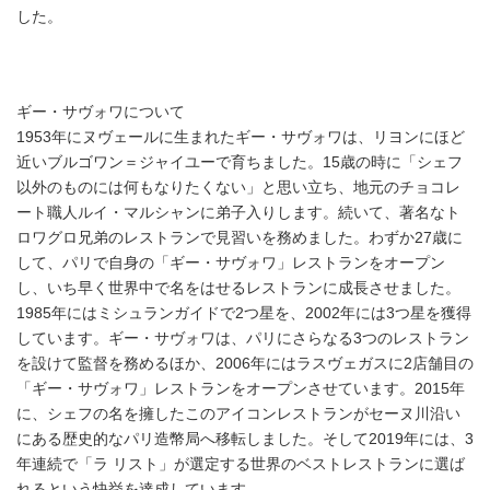
した。
ギー・サヴォワについて
1953年にヌヴェールに生まれたギー・サヴォワは、リヨンにほど
近いブルゴワン＝ジャイユーで育ちました。15歳の時に「シェフ
以外のものには何もなりたくない」と思い立ち、地元のチョコレ
ート職人ルイ・マルシャンに弟子入りします。続いて、著名なト
ロワグロ兄弟のレストランで見習いを務めました。わずか27歳に
して、パリで自身の「ギー・サヴォワ」レストランをオープン
し、いち早く世界中で名をはせるレストランに成長させました。
1985年にはミシュランガイドで2つ星を、2002年には3つ星を獲得
しています。ギー・サヴォワは、パリにさらなる3つのレストラン
を設けて監督を務めるほか、2006年にはラスヴェガスに2店舗目の
「ギー・サヴォワ」レストランをオープンさせています。2015年
に、シェフの名を擁したこのアイコンレストランがセーヌ川沿い
にある歴史的なパリ造幣局へ移転しました。そして2019年には、3
年連続で「ラ リスト」が選定する世界のベストレストランに選ば
れるという快挙を達成しています。