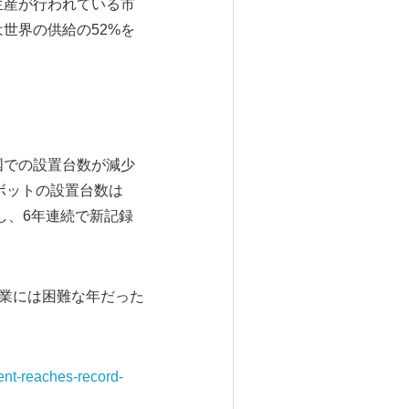
生産が行われている市
世界の供給の52%を
国での設置台数が減少
ボットの設置台数は
し、6年連続で新記録
産業には困難な年だった
ment-reaches-record-