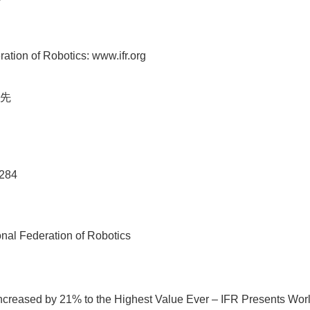
ration of Robotics: www.ifr.org
せ先
 284
l Federation of Robotics
ncreased by 21% to the Highest Value Ever – IFR Presents Wor