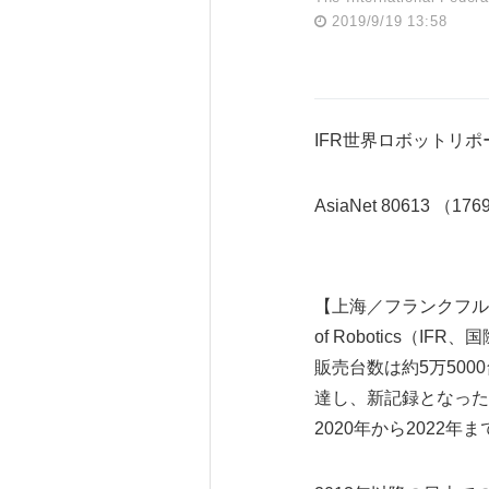
2019/9/19 13:58
IFR世界ロボットリ
AsiaNet 80613 （17
【上海／フランクフルト（ドイ
of Robotics（I
販売台数は約5万500
達し、新記録となった。
2020年から2022