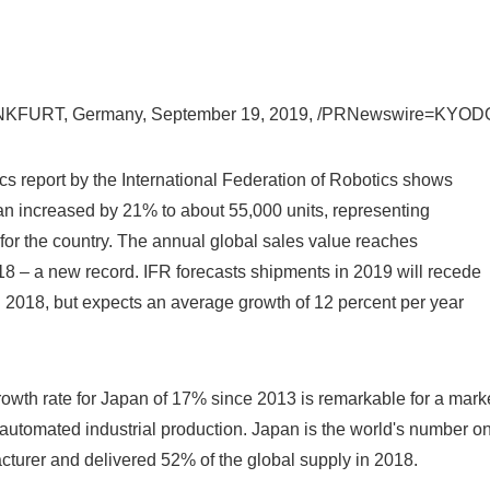
FURT, Germany, September 19, 2019, /PRNewswire=KYODO
 report by the International Federation of Robotics shows
pan increased by 21% to about 55,000 units, representing
 for the country. The annual global sales value reaches
18 – a new record. IFR forecasts shipments in 2019 will recede
in 2018, but expects an average growth of 12 percent per year
Japanese
wth rate for Japan of 17% since 2013 is remarkable for a mark
 automated industrial production. Japan is the world's number o
acturer and delivered 52% of the global supply in 2018.