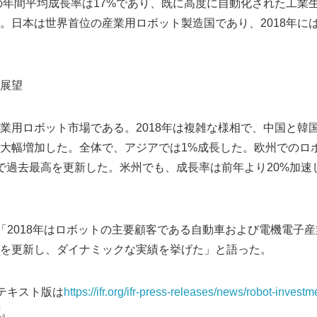
での年間平均成長率は17%であり、既に高度に自動化された工業
。日本は世界首位の産業用ロボット製造国であり、2018年には
展望
業用ロボット市場である。2018年は複雑な様相で、中国と韓
大幅増加した。全体で、アジアでは1%成長した。欧州でのロ
続で過去最高を更新した。米州でも、成長率は前年より20%加速
は「2018年はロボットの主要顧客である自動車および電機電子
を更新し、ダイナミックな実績を挙げた」と語った。
のテキスト版は
https://ifr.org/ifr-press-releases/news/robot-invest
照。