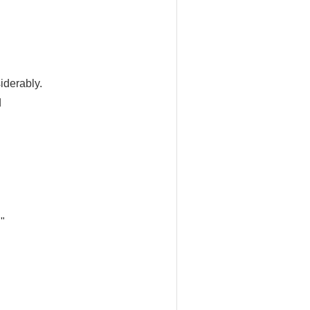
iderably.
d
."