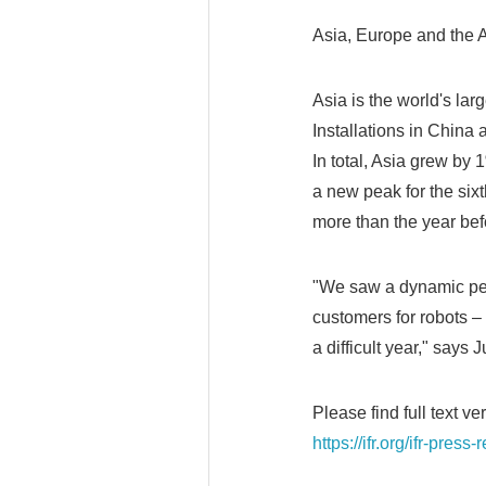
Asia, Europe and the 
Asia is the world's lar
Installations in China
In total, Asia grew by
a new peak for the six
more than the year befo
"We saw a dynamic per
customers for robots – 
a difficult year," says
Please find full text ve
https://ifr.org/ifr-pre