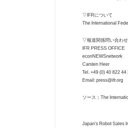
▽IFRについて
The International Fede
▽報道関係問い合わ
IFR PRESS OFFICE
econNEWSnetwork
Carsten Heer
Tel. +49 (0) 40 822 44
Email: press@ifr.org
ソース：The Internationa
Japan's Robot Sales I