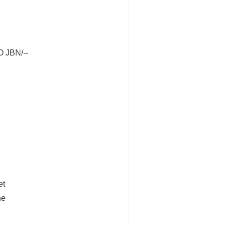
 JBN/--
et
ne