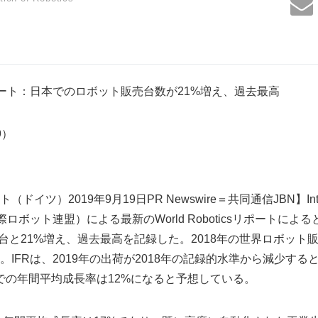
ポート：日本でのロボット販売台数が21%増え、過去最高
69）
ツ）2019年9月19日PR Newswire＝共同通信JBN】Internati
FR、国際ロボット連盟）による最新のWorld Roboticsリポート
0台と21%増え、過去最高を記録した。2018年の世界ロボット
IFRは、2019年の出荷が2018年の記録的水準から減少する
年までの年間平均成長率は12%になると予想している。