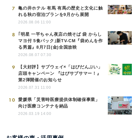
7
亀の井ホテル 有馬 有馬の歴史と文化に触
れる秋の宿泊プランを9月から展開
2026.08.06 11:00
8
｢明星 一平ちゃん夜店の焼そば 袋 からし
マヨ付 5食パック｣新TV-CM『袋めんを作
る男篇』8月7日(金)全国放映
2026.08.07 07:30
9
【大好評】サブウェイ×「はぴだんぶい」
店頭キャンペーン 『はぴサブサマー！』
第2弾開催のお知らせ
2026.07.31 11:00
10
愛媛県「災害時医療提供体制確保事業」
向け医療コンテナを納品
2026.03.19 14:00