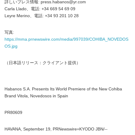
詳しいプレス情報: press.habanos@yr.com
Carla Llado、電話: +34 669 54 69 09
Leyre Merino、電話: +34 93 201 10 28
写真:
https://mma.prnewswire.com/media/997039/COHIBA_NOVEDOS
OS.jpg
（日本語リリース：クライアント提供）
Habanos S.A. Presents Its World Premiere of the New Cohiba
Brand Vitola, Novedosos in Spain
PR80609
HAVANA, September 19, PRNewswire=KYODO JBN/--