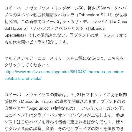
コイーバ ノヴェドソス（リングゲージ50、長さ156mm）をハバ
ノスのスペイン独占代理店タバカレラ（Tabacalera S.L.U）が世界
初公開。この新作でコイーバはラ・カサ・デル・ハバノ（La Casa
del Habano）とハバノス・スペシャリスツ（Habanos
Specialists）でしか販売されない、同ブランドのポートフォリオで
も前代未聞のビトラを紹介します。
マルチメディア・ニュースリリースをご覧になるには、こちらを
クリックしてください：
https://www.multivu.com/players/uk/8610451-habanos-premiere-
cohiba-brand-vitola/
コイーバ ノヴェドソスの発表は、9月21日マドリッドにある服飾
博物館（Museo del Traje）の庭園で開催されます。ブランドの独
自性を表す「Algo unico（独特なもの）」というスローガンの下、
このイベントはクラブ・パシオン・ハバノスが主催します。参加
ゲストはこのハバノを味わう機会に恵まれるばかりでなく、様々
なグルメ食品の試食、音楽、その他サプライズの数々を体験でき