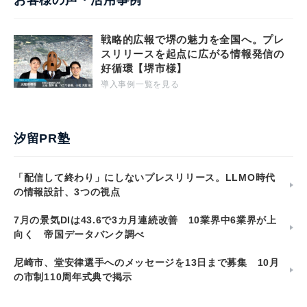
お客様の声・活用事例
戦略的広報で堺の魅力を全国へ。プレ
スリリースを起点に広がる情報発信の
好循環【堺市様】
導入事例一覧を見る
汐留PR塾
「配信して終わり」にしないプレスリリース。LLMO時代
の情報設計、3つの視点
7月の景気DIは43.6で3カ月連続改善 10業界中6業界が上
向く 帝国データバンク調べ
尼崎市、堂安律選手へのメッセージを13日まで募集 10月
の市制110周年式典で掲示