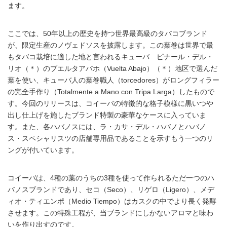
ます。
ここでは、50年以上の歴史を持つ世界最高級のタバコブランド
が、限定生産のノヴェドソスを披露します。この葉巻は世界で最
もタバコ栽培に適した地と言われるキューバ ピナール・デル・
リオ（＊）のブエルタアバホ（Vuelta Abajo）（＊）地区で選んだ
葉を使い、キューバ人の葉巻職人（torcedores）がロングフィラー
の完全手作り（Totalmente a Mano con Tripa Larga）したもので
す。今回のリリースは、コイーバの特徴的な格子模様に黒いつや
出し仕上げを施したブランド特製の豪華なケースに入っていま
す。また、各ハバノスには、ラ・カサ・デル・ハバノとハバノ
ス・スペシャリスツの店舗専用品であることを示すもう一つのリ
ングが付いています。
コイーバは、4種の葉のうちの3種を使って作られるただ一つのハ
バノスブランドであり、セコ（Seco）、リゲロ（Ligero）、メデ
ィオ・ティエンポ（Medio Tiempo）はカスクの中でより長く発酵
させます。この特殊工程が、当ブランドにしかないアロマと味わ
いを作り出すのです。