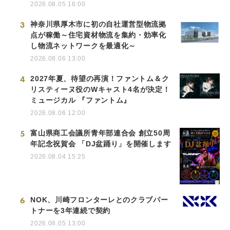
2026.08.05 16:00
3
神奈川県厚木市に初の自社運営型物流拠
点が稼働～住宅資材物流を集約・効率化
し物流ネットワークを最適化～
2026.08.06 13:00
4
2027年夏、待望の再演！ファントム＆ク
リスティーヌ役のWキャスト4名が決定！
ミュージカル 『ファントム』
2026.08.06 12:00
5
富山県商工会議所青年部連合会 創立50周
年記念祝賀会 「DJ盆踊り」を開催します
2026.08.04 15:25
6
NOK、川崎フロンターレとのクラブパー
トナーを3年連続で契約
2026.08.05 13:00