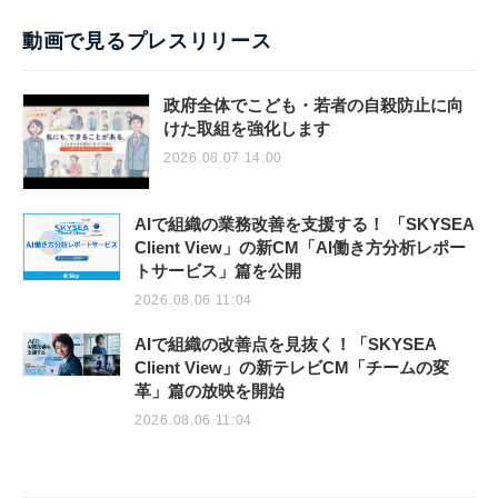
動画で見るプレスリリース
政府全体でこども・若者の自殺防止に向
けた取組を強化します
2026.08.07 14:00
AIで組織の業務改善を支援する！ 「SKYSEA
Client View」の新CM「AI働き方分析レポー
トサービス」篇を公開
2026.08.06 11:04
AIで組織の改善点を見抜く！「SKYSEA
Client View」の新テレビCM「チームの変
革」篇の放映を開始
2026.08.06 11:04