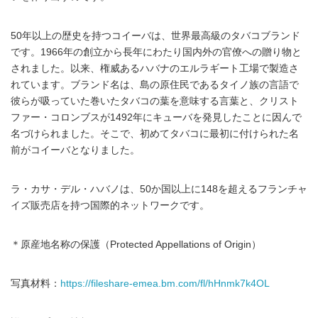
50年以上の歴史を持つコイーバは、世界最高級のタバコブランド
です。1966年の創立から長年にわたり国内外の官僚への贈り物と
されました。以来、権威あるハバナのエルラギート工場で製造さ
れています。ブランド名は、島の原住民であるタイノ族の言語で
彼らが吸っていた巻いたタバコの葉を意味する言葉と、クリスト
ファー・コロンブスが1492年にキューバを発見したことに因んで
名づけられました。そこで、初めてタバコに最初に付けられた名
前がコイーバとなりました。
ラ・カサ・デル・ハバノは、50か国以上に148を超えるフランチャ
イズ販売店を持つ国際的ネットワークです。
＊原産地名称の保護（Protected Appellations of Origin）
写真材料：
https://fileshare-emea.bm.com/fl/hHnmk7k4OL