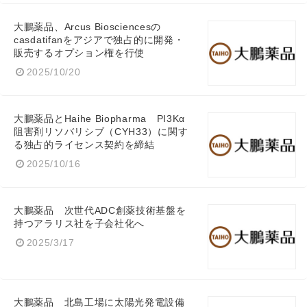
大鵬薬品、Arcus Biosciencesの
casdatifanをアジアで独占的に開発・
販売するオプション権を行使
2025/10/20
大鵬薬品とHaihe Biopharma PI3Kα
阻害剤リソバリシブ（CYH33）に関す
る独占的ライセンス契約を締結
2025/10/16
大鵬薬品 次世代ADC創薬技術基盤を
持つアラリス社を子会社化へ
Japanese
2025/3/17
大鵬薬品 北島工場に太陽光発電設備