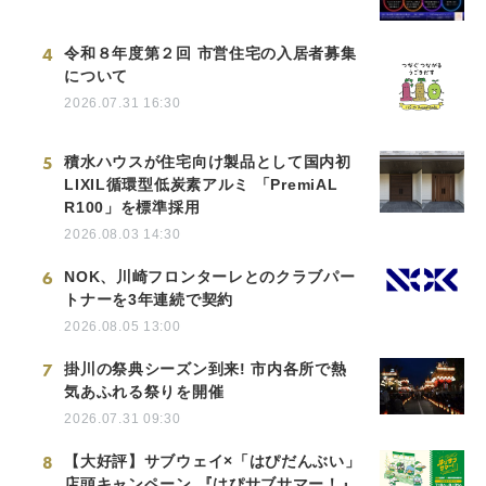
4
令和８年度第２回 市営住宅の入居者募集
について
2026.07.31 16:30
5
積水ハウスが住宅向け製品として国内初
LIXIL循環型低炭素アルミ 「PremiAL
R100」を標準採用
2026.08.03 14:30
6
NOK、川崎フロンターレとのクラブパー
トナーを3年連続で契約
2026.08.05 13:00
7
掛川の祭典シーズン到来! 市内各所で熱
気あふれる祭りを開催
2026.07.31 09:30
8
【大好評】サブウェイ×「はぴだんぶい」
店頭キャンペーン 『はぴサブサマー！』