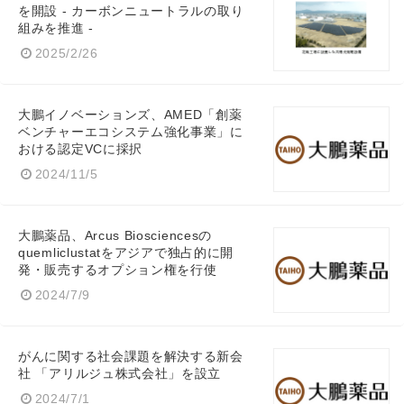
を開設 - カーボンニュートラルの取り
English
組みを推進 -
2025/2/26
大鵬イノベーションズ、AMED「創薬
ベンチャーエコシステム強化事業」に
おける認定VCに採択
2024/11/5
大鵬薬品、Arcus Biosciencesの
quemliclustatをアジアで独占的に開
発・販売するオプション権を行使
2024/7/9
がんに関する社会課題を解決する新会
社 「アリルジュ株式会社」を設立
2024/7/1