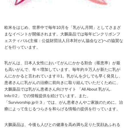
欧米をはじめ、世界中で毎年10月を「乳がん月間」としてさまざ
まなイベントが開催されます。大鵬薬品では毎年ピンクリボンフ
ェスティバル(主催：公益財団法人日本対がん協会など)への協賛な
どを行っています。
乳がんは、日本人女性においてがんにかかる割合（罹患率）が最
も高いがんで、年々増加しています。毎年約９万人が新たに乳が
んにかかると言われています※1。乳がんを少しでも早く発見し、
患者さんに乳がんの治療に前向きに取り組んでいただくために、
大鵬薬品では乳がん患者さん向けサイト 「All About 乳がん.
Info※2」 での情報提供を続けています。また、
「Survivorship.jp※３」では、がん患者さんやご家族のために、治
療によって生じるつらさを和らげる情報の提供を行っています。
大鵬薬品は、今後も人びとの健康を高め満ち足りた笑顔あふれる