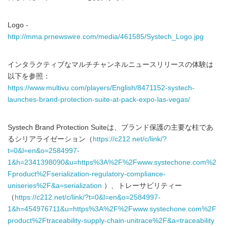
Logo -
http://mma.prnewswire.com/media/461585/Systech_Logo.jpg
インタラクティブなマルチチャンネルニュースリリースの体験は
以下を参照：
https://www.multivu.com/players/English/8471152-systech-
launches-brand-protection-suite-at-pack-expo-las-vegas/
Systech Brand Protection Suiteは、ブランド保護の主要な柱であ
るシリアライゼーション（
https://c212.net/c/link/?
t=0&l=en&o=2584997-
1&h=2341398090&u=https%3A%2F%2Fwww.systechone.com%2
Fproduct%2Fserialization-regulatory-compliance-
uniseries%2F&a=serialization
）、トレーサビリティー
（
https://c212.net/c/link/?t=0&l=en&o=2584997-
1&h=454976711&u=https%3A%2F%2Fwww.systechone.com%2F
product%2Ftraceability-supply-chain-unitrace%2F&a=traceability