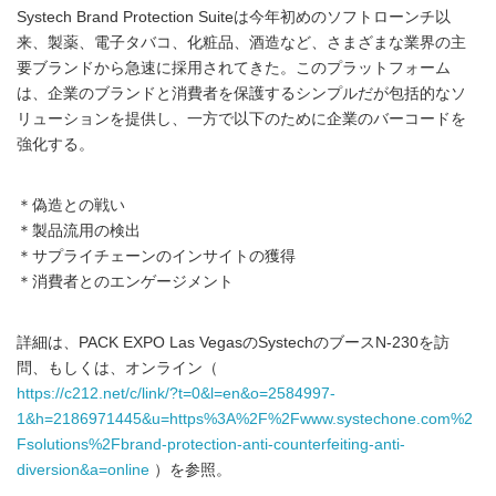
Systech Brand Protection Suiteは今年初めのソフトローンチ以
来、製薬、電子タバコ、化粧品、酒造など、さまざまな業界の主
要ブランドから急速に採用されてきた。このプラットフォーム
は、企業のブランドと消費者を保護するシンプルだが包括的なソ
リューションを提供し、一方で以下のために企業のバーコードを
強化する。
＊偽造との戦い
＊製品流用の検出
＊サプライチェーンのインサイトの獲得
＊消費者とのエンゲージメント
詳細は、PACK EXPO Las VegasのSystechのブースN-230を訪
問、もしくは、オンライン（
https://c212.net/c/link/?t=0&l=en&o=2584997-
1&h=2186971445&u=https%3A%2F%2Fwww.systechone.com%2
Fsolutions%2Fbrand-protection-anti-counterfeiting-anti-
diversion&a=online
）を参照。