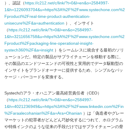
）、認証（
https://c212.net/c/link/?t=0&l=en&o=2584997-
1&h=1226093704&u=https%3A%2F%2Fwww.systechone.com%2
Fproduct%2Freal-time-product-authentication-
unisecure%2F&a=authentication
）、インサイト
（
https://c212.net/c/link/?t=0&l=en&o=2584997-
1&h=3211656758&u=https%3A%2F%2Fwww.systechone.com%2
Fproduct%2Fpackaging-line-operational-insight-
systech360%2F&a=insight
）をシームレスに統合する最初のソリ
ューションだ。特定の製品がサプライチェーンを移動する際に、
その製品のエンドツーエンドの可視性と実用的でデータ駆動型の
インサイトをブランドオーナーに提供するため、シンプルなパッ
ケージ・バーコードを変換する。
Systechのアラ・オハニアン最高経営責任者（CEO）
（
https://c212.net/c/link/?t=0&l=en&o=2584997-
1&h=4021236949&u=https%3A%2F%2Fwww.linkedin.com%2Fin
%2Faraalecohanian%2F&a=Ara+Ohanian
）は「偽造者やグレー
マーケットの犯罪者がどんどん巧妙化するにつれて、ホログラム
や特殊インクのような従来の手段だけではサプライチェーンの脅