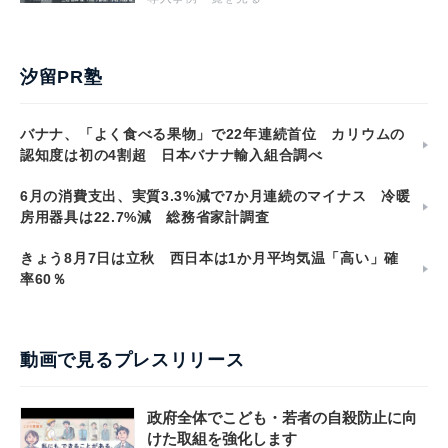
汐留PR塾
バナナ、「よく食べる果物」で22年連続首位 カリウムの
認知度は初の4割超 日本バナナ輸入組合調べ
6月の消費支出、実質3.3%減で7か月連続のマイナス 冷暖
房用器具は22.7%減 総務省家計調査
きょう8月7日は立秋 西日本は1か月平均気温「高い」確
率60％
動画で見るプレスリリース
政府全体でこども・若者の自殺防止に向
けた取組を強化します