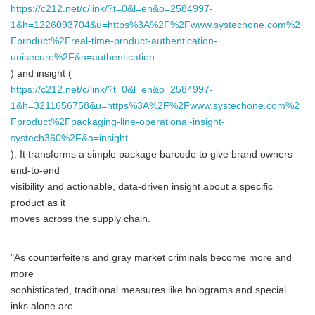
https://c212.net/c/link/?t=0&l=en&o=2584997-
1&h=1226093704&u=https%3A%2F%2Fwww.systechone.com%2
Fproduct%2Freal-time-product-authentication-
unisecure%2F&a=authentication
) and insight (
https://c212.net/c/link/?t=0&l=en&o=2584997-
1&h=3211656758&u=https%3A%2F%2Fwww.systechone.com%2
Fproduct%2Fpackaging-line-operational-insight-
systech360%2F&a=insight
). It transforms a simple package barcode to give brand owners
end-to-end
visibility and actionable, data-driven insight about a specific
product as it
moves across the supply chain.
"As counterfeiters and gray market criminals become more and
more
sophisticated, traditional measures like holograms and special
inks alone are