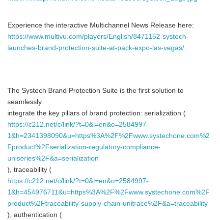
Experience the interactive Multichannel News Release here:
https://www.multivu.com/players/English/8471152-systech-
launches-brand-protection-suite-at-pack-expo-las-vegas/.
The Systech Brand Protection Suite is the first solution to
seamlessly
integrate the key pillars of brand protection: serialization (
https://c212.net/c/link/?t=0&l=en&o=2584997-
1&h=2341398090&u=https%3A%2F%2Fwww.systechone.com%2
Fproduct%2Fserialization-regulatory-compliance-
uniseries%2F&a=serialization
), traceability (
https://c212.net/c/link/?t=0&l=en&o=2584997-
1&h=454976711&u=https%3A%2F%2Fwww.systechone.com%2F
product%2Ftraceability-supply-chain-unitrace%2F&a=traceability
), authentication (