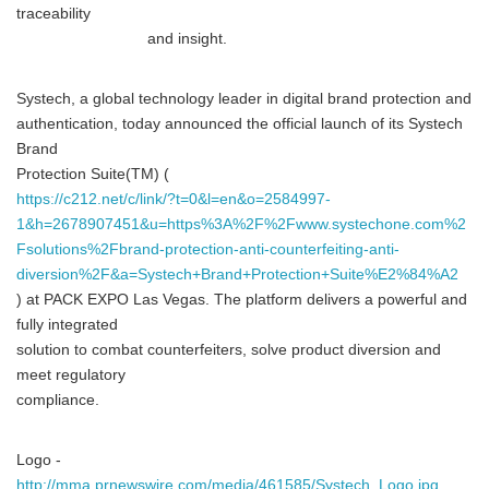
traceability
and insight.
Systech, a global technology leader in digital brand protection and
authentication, today announced the official launch of its Systech
Brand
Protection Suite(TM) (
https://c212.net/c/link/?t=0&l=en&o=2584997-
1&h=2678907451&u=https%3A%2F%2Fwww.systechone.com%2
Fsolutions%2Fbrand-protection-anti-counterfeiting-anti-
diversion%2F&a=Systech+Brand+Protection+Suite%E2%84%A2
) at PACK EXPO Las Vegas. The platform delivers a powerful and
fully integrated
solution to combat counterfeiters, solve product diversion and
meet regulatory
compliance.
Logo -
http://mma.prnewswire.com/media/461585/Systech_Logo.jpg