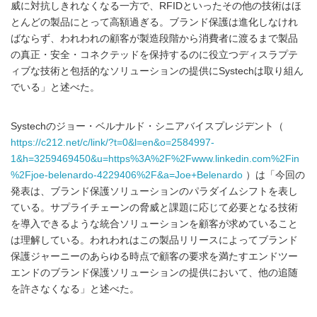
威に対抗しきれなくなる一方で、RFIDといったその他の技術はほ
とんどの製品にとって高額過ぎる。ブランド保護は進化しなけれ
ばならず、われわれの顧客が製造段階から消費者に渡るまで製品
の真正・安全・コネクテッドを保持するのに役立つディスラプテ
ィブな技術と包括的なソリューションの提供にSystechは取り組ん
でいる」と述べた。
Systechのジョー・ベルナルド・シニアバイスプレジデント（
https://c212.net/c/link/?t=0&l=en&o=2584997-
1&h=3259469450&u=https%3A%2F%2Fwww.linkedin.com%2Fin
%2Fjoe-belenardo-4229406%2F&a=Joe+Belenardo
）は「今回の
発表は、ブランド保護ソリューションのパラダイムシフトを表し
ている。サプライチェーンの脅威と課題に応じて必要となる技術
を導入できるような統合ソリューションを顧客が求めていること
は理解している。われわれはこの製品リリースによってブランド
保護ジャーニーのあらゆる時点で顧客の要求を満たすエンドツー
エンドのブランド保護ソリューションの提供において、他の追随
を許さなくなる」と述べた。