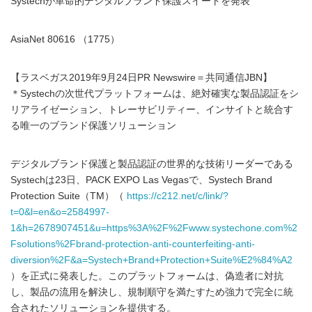
Systechが革命的デジタルブランド保護スイートを発表
AsiaNet 80616 （1775）
【ラスベガス2019年9月24日PR Newswire＝共同通信JBN】
＊Systechの次世代プラットフォームは、絶対確実な製品認証をシ
リアライゼーション、トレーサビリティー、インサイトと統合す
る唯一のブランド保護ソリューション
デジタルブランド保護と製品認証の世界的な技術リーダーである
Systechは23日、PACK EXPO Las Vegasで、Systech Brand
Protection Suite（TM）（
https://c212.net/c/link/?
t=0&l=en&o=2584997-
1&h=2678907451&u=https%3A%2F%2Fwww.systechone.com%2
Fsolutions%2Fbrand-protection-anti-counterfeiting-anti-
diversion%2F&a=Systech+Brand+Protection+Suite%E2%84%A2
）を正式に発表した。このプラットフォームは、偽造者に対抗
し、製品の流用を解決し、規制順守を満たすため強力で完全に統
合されたソリューションを提供する。