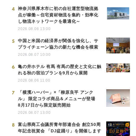
4
神奈川県厚木市に初の自社運営型物流拠
点が稼働～住宅資材物流を集約・効率化
し物流ネットワークを最適化～
2026.08.06 13:00
5
中国と米国の経済界が関係を強化し、サ
プライチェーン協力の新たな機会を模索
2026.08.07 10:00
6
亀の井ホテル 有馬 有馬の歴史と文化に触
れる秋の宿泊プランを9月から展開
2026.08.06 11:00
7
「横濱ハーバー」×「柳原良平 アンク
ル」 限定コラボ商品＆メニューが登場
8月17日から限定販売開始
2026.08.07 13:00
8
富山県商工会議所青年部連合会 創立50周
年記念祝賀会 「DJ盆踊り」を開催します