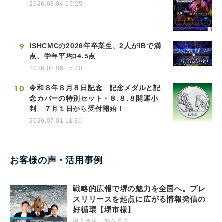
2026.08.04 15:25
9
ISHCMCの2026年卒業生、2人がIBで満
点、学年平均34.5点
2026.08.06 15:40
10
令和８年８月８日記念 記念メダルと記
念カバーの特別セット・８.８.８開運小
判 ７月１日から受付開始！
2026.07.01 11:30
お客様の声・活用事例
戦略的広報で堺の魅力を全国へ。プレ
スリリースを起点に広がる情報発信の
好循環【堺市様】
導入事例一覧を見る