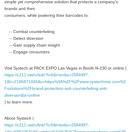
simple yet comprehensive solution that protects a company's
brands and their
consumers, while powering their barcodes to:
-- Combat counterfeiting
-- Detect diversion
-- Gain supply chain insight
-- Engage consumers
Visit Systech at PACK EXPO Las Vegas in Booth N-230 or online (
https://c212.net/c/link/?t=0&l=en&o=2584997-
1&h=2186971445&u=https%3A%2F%2Fwww.systechone.com%2
Fsolutions%2Fbrand-protection-anti-counterfeiting-anti-
diversion&a=online
Japanese
) to learn more.
About Systech (
https://c212.net/c/link/?t=0&l=en&o=2584997-
1&h=688226319&u=https%3A%2F%2Fwww.systechone.com%2F