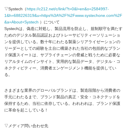
▽Systech（
https://c212.net/c/link/?t=0&l=en&o=2584997-
1&h=688226319&u=https%3A%2F%2Fwww.systechone.com%2F
&a=About+Systech
）について
Systechは、偽造に対処し、製品流用を防止し、規制順守を満たす
ためのデジタル製品認証およびトレーサビリティーソリューショ
ンを提供している。数十年にわたる製薬シリアライゼーションの
リーダーとしての経験を土台に構築された当社の包括的なブラン
ド保護スイートは、サプライチェーンの脅威と戦うために必要な
リアルタイムのインサイト、実用的な製品データ、デジタル・コ
ネクティビティー、消費者エンゲージメント機能を提供してい
る。
さまざまな業界のグローバルブランドは、製造段階から消費者の
手元にわたるまで、ブランド製品の真正・安全・コネクテッドを
保持するため、当社に依存している。われわれは、ブランド保護
に革命を起こしている！
▽メディア問い合わせ先