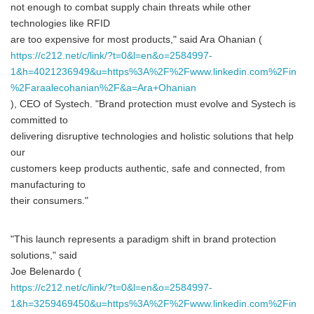
not enough to combat supply chain threats while other
technologies like RFID
are too expensive for most products," said Ara Ohanian (
https://c212.net/c/link/?t=0&l=en&o=2584997-
1&h=4021236949&u=https%3A%2F%2Fwww.linkedin.com%2Fin
%2Faraalecohanian%2F&a=Ara+Ohanian
), CEO of Systech. "Brand protection must evolve and Systech is
committed to
delivering disruptive technologies and holistic solutions that help
our
customers keep products authentic, safe and connected, from
manufacturing to
their consumers."
"This launch represents a paradigm shift in brand protection
solutions," said
Joe Belenardo (
https://c212.net/c/link/?t=0&l=en&o=2584997-
1&h=3259469450&u=https%3A%2F%2Fwww.linkedin.com%2Fin