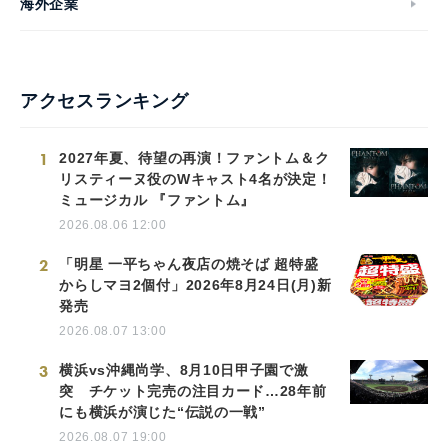
海外企業
アクセスランキング
1
2027年夏、待望の再演！ファントム＆ク
リスティーヌ役のWキャスト4名が決定！
ミュージカル 『ファントム』
2026.08.06 12:00
2
「明星 一平ちゃん夜店の焼そば 超特盛
からしマヨ2個付」2026年8月24日(月)新
発売
2026.08.07 13:00
3
横浜vs沖縄尚学、8月10日甲子園で激
突 チケット完売の注目カード…28年前
にも横浜が演じた“伝説の一戦”
2026.08.07 19:00