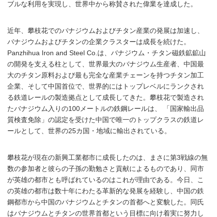
ブルな利用を実現し、世界中から称賛された偉業を達成した。
近年、攀枝花でのバナジウムおよびチタン産業の発展は加速し、
バナジウムおよびチタンの企業クラスターは成長を続けた。
Panzhihua Iron and Steel Co.は、バナジウム・チタン磁鉄鉱鉱山
の開発を支える柱として、世界最大のバナジウム生産者、中国最
大のチタン原料および最も完全な産業チェーンを持つチタン加工
企業、そして中国首位で、世界的にはトップレベルにランクされ
る鉄道レールの製造拠点として成長してきた。攀枝花で製造され
たバナジウム入りの100メートルの鉄鋼レールは、 「国家輸出品
質検査免除」の認定を受けた中国で唯一のトップクラスの鉄道レ
ールとして、世界の25カ国・地域に輸出されている。
攀枝花が現在の新興工業都市に成長したのは、まさに第3戦線の無
数の参加者と彼らの子孫の勤勉さと貢献によるものであり、同市
が英雄の都市とも呼ばれているのはこれが理由である。今日、こ
の英雄の都市は数十年にわたる革新的な発展を経験し、中国の鉄
鋼都市から中国のバナジウムとチタンの首都へと変貌した。同氏
はバナジウムとチタンの世界首都という目標に向け着実に努力し