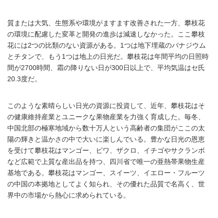
質または大気、生態系や環境がますます改善された一方、攀枝花
の環境に配慮した変革と開発の進歩は減速しなかった。ここ攀枝
花には2つの比類のない資源がある。1つは地下埋蔵のバナジウム
とチタンで、もう1つは地上の日光だ。攀枝花は年間平均の日照時
間が2700時間、霜の降りない日が300日以上で、平均気温はセ氏
20.3度だ。
このような素晴らしい日光の資源に投資して、近年、攀枝花はそ
の健康維持産業とユニークな果物産業を力強く育成した。毎冬、
中国北部の極寒地域から数十万人という高齢者の集団がここの太
陽の輝きと温かさの中で大いに楽しんでいる。豊かな日光の恩恵
を受けて攀枝花はマンゴー、ビワ、ザクロ、イチゴやサクランボ
など広範で上質な産出品を持つ、四川省で唯一の亜熱帯果物生産
基地である。攀枝花はマンゴー、スイーツ、イエロー・フルーツ
の中国の本拠地としてよく知られ、その優れた品質で名高く、世
界中の市場から熱心に求められている。