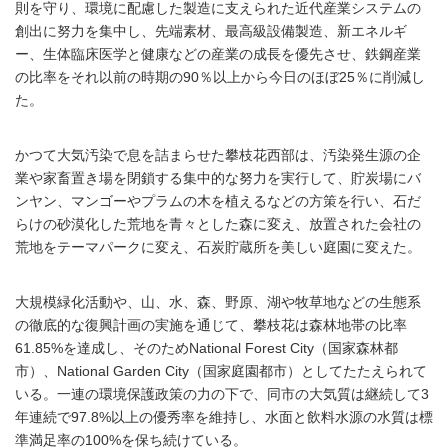
則を守り、環境に配慮した製造に支えられた近代産業システムの
創出に努力を集中し、先端素材、最高級設備製造、新エネルギ
ー、生体臨床医学と健康などの産業の成長を優先させ、鉄鋼産業
の比率をそれ以前の時期の90％以上から今日のほぼ25％に削減し
た。
かつて大気汚染で息を詰まらせた攀枝花西部は、汚染発生源の企
業や家畜置き場を閉鎖する集中的な努力を実行して、貯炭場にバ
ンヤン、マンゴーやプラムの木を植えるなどの方策を行い、石だ
らけの砂漠化した荒地を青々とした森に変え、放置された会社の
荒地をテーマパークに変え、石炭貯蔵所を美しい庭園に変えた。
大規模緑化活動や、山、水、森、野原、湖や牧草地などの生態系
の徹底的な復興計画の実施を通じて、攀枝花は森林地帯の比率
61.85%を達成し、そのためNational Forest City（国家森林都
市）、National Garden City（国家庭園都市）としてたたえられて
いる。一連の環境保護政策の力の下で、同市の大気質は継続して3
年連続で97.8%以上の優秀率を維持し、水面と飲料水源の水質は標
準満足率の100%を保ち続けている。