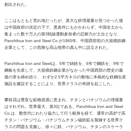
創出された。
ここはもともと荒れ地だったが、莫大な鉄埋蔵量が見つかった後
は中国政府の決定の下で、悪条件にもかかわらず、中国全土から
集まった数十万人の第3戦線運動参加者の忍耐力が土台となり、
Panzhihua Iron and Steel Co.が1965年、中国西部初の大規模鉄鋼
企業として、この危険な高山地帯の真ん中に設立された。
Panzhihua Iron and Steelは、5年で鋳鉄を、6年で鋼鉄を、9年で
鋼板を生産して、大規模鉄鋼企業がなかった中国西部の歴史の最
後の章を締め括り、 わずか2.5平方キロの敷地に本格的な鉄鋼生産
施設を建設することにより、世界クラスの奇跡を起こした。
攀枝花は豊富な鉱物資源に恵まれ、チタンとバナジウムの埋蔵量
はそれぞれ、世界最大、第3位である。Panzhihua Iron and Steel
Co.は、数世代にわたり協力して行う献身を経て、通常の高炉で高
チタン・バナジウム・バナジウムチタン磁鉄鉱を製錬する世界ク
ラスの問題を克服し、徐々に鉄、バナジウム、チタンのスケーラ