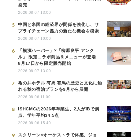
発売
2026.08.07 13:00
5
中国と米国の経済界が関係を強化し、サ
プライチェーン協力の新たな機会を模索
2026.08.07 10:00
6
「横濱ハーバー」×「柳原良平 アンク
ル」 限定コラボ商品＆メニューが登場
8月17日から限定販売開始
2026.08.07 13:00
7
亀の井ホテル 有馬 有馬の歴史と文化に触
れる秋の宿泊プランを9月から展開
2026.08.06 11:00
8
ISHCMCの2026年卒業生、2人がIBで満
点、学年平均34.5点
2026.08.06 15:40
9
スクリーン×オーケストラで体感。ジョ