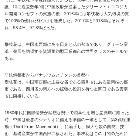
護、特に過去数年間に中国政府が提案したグリーン・エコロジカ
ル開発コンセプトの実施の後、2016年には攀枝花は大気環境の質
で100%の優れた格付けを達成した。2017年と2018年はそれぞ
れ、98.4%、97.8%だった。
攀枝花は、中国南西部にある日光と花の都市であり、グリーン変
革・発展を切望する資源集約型工業都市の世界クラスのモデルで
ある。
▽鉄鋼都市からバナジウムとチタンの首都へ
攀枝花は、中国南西部の主要な省である四川省にある最南端の都
市である。四川省の南方への拡張の役割を持つ玄関口である雲南
省に隣接している。
1960年代に国際情勢が猛烈な勢いで凶暴性を増し悪循環に陥った
時、中国は最悪のシナリオに備える準備の一環として「第3戦線運
動（Third Front Movement）」に着手し、膨大な数の国防、技
術、基礎産業が中国西部に移された。攀枝花はこの目的のために