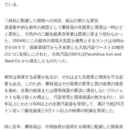
ている。
▽緑化に配慮した開発への信念、鉱山の新たな変化
資源集中的な都市の典型として攀枝花の生態系と環境は一時ひど
く悪化し、大気中の二酸化硫黄含有量は図表に収まり切れなかっ
た。2004年にこの都市の環境大気質を優秀とするランクは当時わ
ずか16％で、国家環境庁から不名誉にも大気汚染ワースト10都市
の1つに名指しにされた。大気汚染の60％はPanzhihua Iron and
Steel Co から発生したものだった。
都市は発展する必要があるが、それはまた生態系と環境を守る必
要もある。このため、攀枝花はその産業の変革と質の改善の速度
を速め、企業の政策または環境保護の要請に適合しないプロジェ
クトを取り除くか廃止し、汚染管理と環境保護の努力を行い、10
年以上にわたり600以上の企業汚染源を管理して、累計で総計5万
トン近い二酸化硫黄と5万トン以上の粉塵の削減を実現した。
特に近年、攀枝花は、中国政府が提唱する環境に配慮した開発原