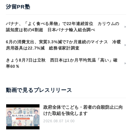
汐留PR塾
バナナ、「よく食べる果物」で22年連続首位 カリウムの
認知度は初の4割超 日本バナナ輸入組合調べ
6月の消費支出、実質3.3%減で7か月連続のマイナス 冷暖
房用器具は22.7%減 総務省家計調査
きょう8月7日は立秋 西日本は1か月平均気温「高い」確
率60％
動画で見るプレスリリース
政府全体でこども・若者の自殺防止に向
けた取組を強化します
2026.08.07 14:00