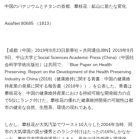
中国のバナジウムとチタンの首都、攀枝花：鉱山に新たな変化
AsiaNet 80685 （1813）
【成都（中国）2019年9月23日新華社＝共同通信JBN】2019年9月
9日、中山大学とSocial Sciences Academic Press (China)（中国社
会科学学術出版社）は共同で、「Blue Paper on Health
Preserving: Report on the Development of the Health Preserving
Industry in China (2018)（健康維持に関する青書：中国の健康維
持産業の発展に関する報告書（2018年））」を公表した。青書は
攀枝花を、中国の健康維持産業における持続可能な開発能力の点
で5位にランク付けた。攀枝花の優れた健康維持開発の可能性は都
市の健全な自然、生態系、環境の現れである。
しかし、攀枝花が大気汚染でワースト10入りした2004年当時、同
市の大気環境の質が優秀とのランク付けはたったの16%しかなか
った。攀枝花市環境保護局によると、長年の汚染管理と環境保