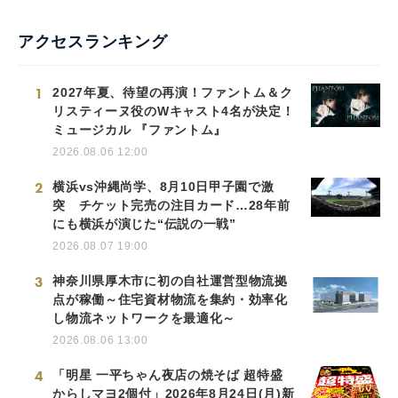
アクセスランキング
1
2027年夏、待望の再演！ファントム＆ク
リスティーヌ役のWキャスト4名が決定！
ミュージカル 『ファントム』
2026.08.06 12:00
2
横浜vs沖縄尚学、8月10日甲子園で激
突 チケット完売の注目カード…28年前
にも横浜が演じた“伝説の一戦”
2026.08.07 19:00
3
神奈川県厚木市に初の自社運営型物流拠
点が稼働～住宅資材物流を集約・効率化
し物流ネットワークを最適化～
2026.08.06 13:00
4
「明星 一平ちゃん夜店の焼そば 超特盛
からしマヨ2個付」2026年8月24日(月)新