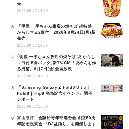
売
2026.08.07 13:00
6
「明星 一平ちゃん夜店の焼そば 超特盛
からしマヨ2個付」2026年8月24日(月)新
発売
2026.08.07 13:00
7
｢明星 一平ちゃん夜店の焼そば 袋 からし
マヨ付 5食パック｣新TV-CM『袋めんを作
る男篇』8月7日(金)全国放映
2026.08.07 07:30
8
『Samsung Galaxy Z Fold8 Ultra｜
Fold8｜Flip8 発売記念イベント』開催
レポート
2026.08.07 15:00
9
富山県商工会議所青年部連合会 創立50周
年記念祝賀会 「DJ盆踊り」を開催します