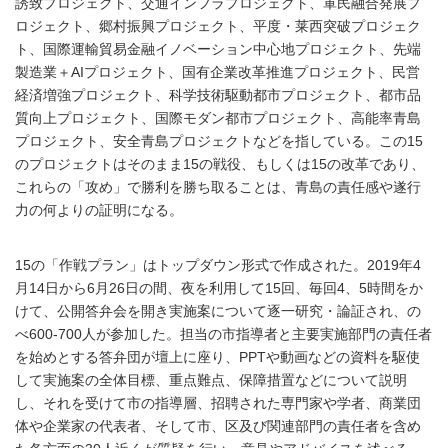
誘致プロジェクト、交通インフラプロジェクト、軍民融合発展プ
ロジェクト、郷村振興プロジェクト、平度・莱西突破プロジェク
ト、国際運輸貿易金融イノベーション中心地プロジェクト、先端
製造業＋AIプロジェクト、国有企業改革推進プロジェクト、民営
経済増強プロジェクト、科学技術駆動都市プロジェクト、都市品
質向上プロジェクト、国際モダン都市プロジェクト、高能率青島
プロジェクト、安全青島プロジェクトなどを指している。この15
のプロジェクトはそのまま15の戦役、もしくは15の改革であり、
これらの「攻め」で勝利を勝ち取ることは、青島の責任感や遂行
力の何よりの証明になる。
15の「作戦プラン」はトップダウン形式で作成された。2019年4
月14日から6月26日の間、夜を利用して15回、毎回4、5時間をか
けて、公開答弁会を開き実施案について逐一研究・論証され、の
べ600-700人が参加した。担当の市指導者と主要実施部門の責任者
を始めとする答弁団が壇上に座り、PPTや動画などの資料を駆使
して実施案の全体目標、重点難点、保障措置などについて説明
し、それを受けて市の指導層、招聘された専門家や学者、商業団
体や企業家の代表者、そして市、区及び関連部門の責任者を含め