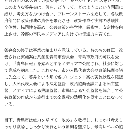
た各方面の30人近くが質疑を行い、意見やアドバイスを述べる。
このような答弁会は、何を、どうして、どのようにという問題に
絞り、考え方をぶつけ合い、ブレーンストームを通して、各級政
府部門に政策作成の責任を果たさせ、政策作成や実施の系統性、
全体性、協同性を高め、公共政策の科学性、厳密性、安定性を向
上させ、幹部の市民やメディアに向けての伝達力を育てた。
答弁会の終了は事業の始まりを意味している。おのおの修正・改
善された実施案は共産党青島市委員会、青島市政府の可決を受
け、『青島日報』を始めとするメディアで公開され、社会に対し
て完成を約束した。これから、市の人民代表大会や政治協商会議
に先立って、答弁という形で各プロジェクト案の実施状況を確認
し、人民代表大会による法定監督、政治協商会議による民主監
督、メディアによる輿論監督、市民による社会監督を統合して公
共政策の作成から施行までの全過程の透明化を促すことになって
いる。
目下、青島市は総力を挙げて「攻め」を敢行し、しっかり考えし
っかり議論ししっかり実行という原則を堅持し、最高レベルの協