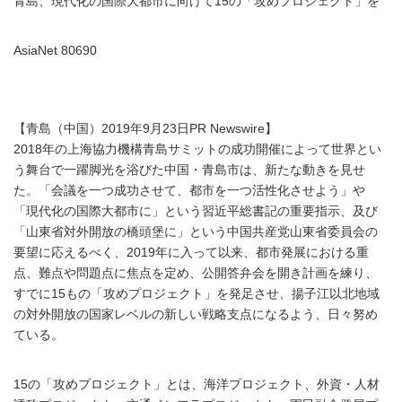
青島、現代化の国際大都市に向けて15の「攻めプロジェクト」を
AsiaNet 80690
【青島（中国）2019年9月23日PR Newswire】
2018年の上海協力機構青島サミットの成功開催によって世界とい
う舞台で一躍脚光を浴びた中国・青島市は、新たな動きを見せ
た。「会議を一つ成功させて、都市を一つ活性化させよう」や
「現代化の国際大都市に」という習近平総書記の重要指示、及び
「山東省対外開放の橋頭堡に」という中国共産党山東省委員会の
要望に応えるべく、2019年に入って以来、都市発展における重
点、難点や問題点に焦点を定め、公開答弁会を開き計画を練り、
すでに15もの「攻めプロジェクト」を発足させ、揚子江以北地域
の対外開放の国家レベルの新しい戦略支点になるよう、日々努め
ている。
15の「攻めプロジェクト」とは、海洋プロジェクト、外資・人材