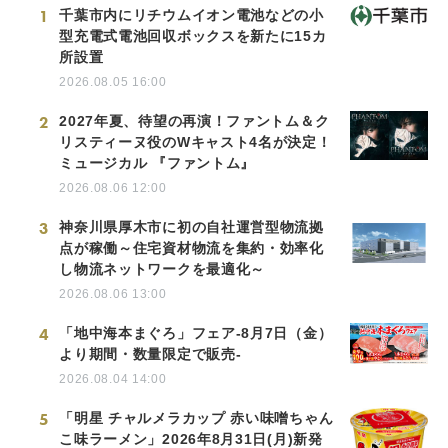
1
千葉市内にリチウムイオン電池などの小
型充電式電池回収ボックスを新たに15カ
所設置
2026.08.05 16:00
2
2027年夏、待望の再演！ファントム＆ク
リスティーヌ役のWキャスト4名が決定！
ミュージカル 『ファントム』
2026.08.06 12:00
3
神奈川県厚木市に初の自社運営型物流拠
点が稼働～住宅資材物流を集約・効率化
し物流ネットワークを最適化～
2026.08.06 13:00
4
「地中海本まぐろ」フェア-8月7日（金）
より期間・数量限定で販売-
2026.08.04 14:00
5
「明星 チャルメラカップ 赤い味噌ちゃん
こ味ラーメン」2026年8月31日(月)新発