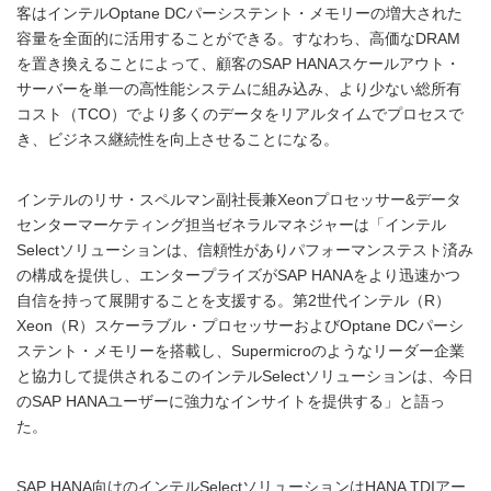
客はインテルOptane DCパーシステント・メモリーの増大された
容量を全面的に活用することができる。すなわち、高価なDRAM
を置き換えることによって、顧客のSAP HANAスケールアウト・
サーバーを単一の高性能システムに組み込み、より少ない総所有
コスト（TCO）でより多くのデータをリアルタイムでプロセスで
き、ビジネス継続性を向上させることになる。
インテルのリサ・スペルマン副社長兼Xeonプロセッサー&データ
センターマーケティング担当ゼネラルマネジャーは「インテル
Selectソリューションは、信頼性がありパフォーマンステスト済み
の構成を提供し、エンタープライズがSAP HANAをより迅速かつ
自信を持って展開することを支援する。第2世代インテル（R）
Xeon（R）スケーラブル・プロセッサーおよびOptane DCパーシ
ステント・メモリーを搭載し、Supermicroのようなリーダー企業
と協力して提供されるこのインテルSelectソリューションは、今日
のSAP HANAユーザーに強力なインサイトを提供する」と語っ
た。
SAP HANA向けのインテルSelectソリューションはHANA TDIアー