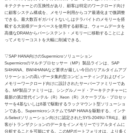
キテクチャーとの互換性があり、顧客は特定のワークロード向け
に顧客システム構成を、メモリー利用からコア最適化まで微調整
できる。最大数百ギガバイトないしはテラバイトのメモリーを搭
載する大規模データベースを使用する顧客は、ウォームデータを
高価なDRAMからパーシステント・メモリーに移動することによ
ってメモリーコストを大幅に削減できる。
▽SAP HANA向けのSupermicroソリューション
Supermicroのマルチプロセッサー（MP）製品ラインは、SAP
S/4HANA、BW/4HANAなど要求が厳しい今日のリアルタイムアプ
リケーションの高いデータ集約型コンピューティングおよびイン
メモリーワークロード向けに設計されたサーバーファミリーであ
る。MP製品ファミリーは、シングルノード・アーキテクチャーに
最新の第2世代インテル（R）Xeon（R）スケーラブル・プロセッ
サーを4基ないしは8基で駆動するラックマウント型ソリューショ
ンである。SupermicroシステムでSAP HANAを駆動する、インテ
ルSelectソリューション向けに認定されたSYS-2049U-TR4は、顧
客がトランザクションのデータをインメモリーでリアルタイムに
分析することを可能にする。このMPポートフォリオは、より多く