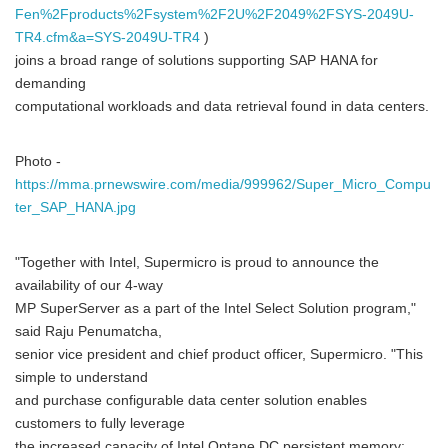
Fen%2Fproducts%2Fsystem%2F2U%2F2049%2FSYS-2049U-
TR4.cfm&a=SYS-2049U-TR4
)
joins a broad range of solutions supporting SAP HANA for
demanding
computational workloads and data retrieval found in data centers.
Photo -
https://mma.prnewswire.com/media/999962/Super_Micro_Compu
ter_SAP_HANA.jpg
"Together with Intel, Supermicro is proud to announce the
availability of our 4-way
MP SuperServer as a part of the Intel Select Solution program,"
said Raju Penumatcha,
senior vice president and chief product officer, Supermicro. "This
simple to understand
and purchase configurable data center solution enables
customers to fully leverage
the increased capacity of Intel Optane DC persistent memory;