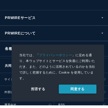
PRWIREサービス
PRWIREについて
各種お問い合わせ
当社では、「
プライバシーポリシー
」に定める通
り、本ウェブサイトとサービスを快適にご利用いた
共同通信社グループ
だき、また、どのように活用されているのかを当社
で詳しく把握するために、Cookie を使用していま
す。
サイトポリシー
プライバシーポリシー
同意する
拒否する
外部送信ポリシー
プレスリリース取扱基準
運営会社
RSS