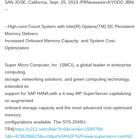
SAN JOSE, California, Sept. 25, 2019 /PRNewswire=KYODO JBN/
--
--High-core Count System with Intel(R) Optane(TM) DC Persistent
Memory Delivers
Increased Onboard Memory Capacity and System Cost-
Optimization
Super Micro Computer, Inc. (SMCI), a global leader in enterprise
computing,
storage, networking solutions, and green computing technology,
extended its
support for SAP HANA with a 4-way MP SuperServer capitalizing
on augmented
onboard storage capacity and the most advanced cost-optimized
memory
configurations available. The SYS-2049U-
TR4(
https://c212.net/c/link/?t=0&l=en&o=2589789-
1&h=4236286623&u=https%3A%2F%2Fwww.supermicro.com%2