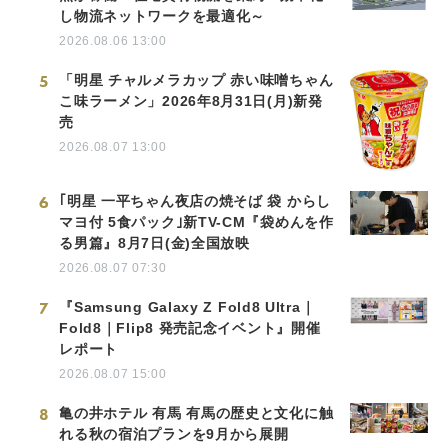
し物流ネットワークを最適化～
2026.08.06 13:00
5
「明星 チャルメラカップ 赤い味噌ちゃん
こ味ラーメン」2026年8月31日(月)新発
売
2026.08.07 13:00
6
｢明星 一平ちゃん夜店の焼そば 袋 からし
マヨ付 5食パック｣新TV-CM『袋めんを作
る男篇』8月7日(金)全国放映
2026.08.07 07:30
7
『Samsung Galaxy Z Fold8 Ultra｜
Fold8｜Flip8 発売記念イベント』開催
レポート
2026.08.07 15:00
8
亀の井ホテル 有馬 有馬の歴史と文化に触
れる秋の宿泊プランを9月から展開