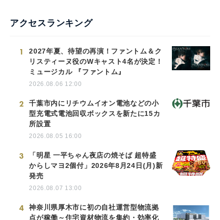
アクセスランキング
1
2027年夏、待望の再演！ファントム＆ク
リスティーヌ役のWキャスト4名が決定！
ミュージカル 『ファントム』
2026.08.06 12:00
2
千葉市内にリチウムイオン電池などの小
型充電式電池回収ボックスを新たに15カ
所設置
2026.08.05 16:00
3
「明星 一平ちゃん夜店の焼そば 超特盛
からしマヨ2個付」2026年8月24日(月)新
発売
2026.08.07 13:00
4
神奈川県厚木市に初の自社運営型物流拠
点が稼働～住宅資材物流を集約・効率化