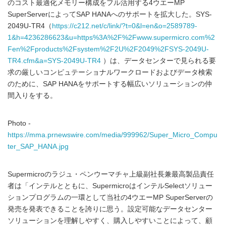
のコスト最適化メモリー構成をフル活用する4ウエーMP
SuperServerによってSAP HANAへのサポートを拡大した。SYS-
2049U-TR4（
https://c212.net/c/link/?t=0&l=en&o=2589789-
1&h=4236286623&u=https%3A%2F%2Fwww.supermicro.com%2
Fen%2Fproducts%2Fsystem%2F2U%2F2049%2FSYS-2049U-
TR4.cfm&a=SYS-2049U-TR4
）は、データセンターで見られる要
求の厳しいコンピュテーショナルワークロードおよびデータ検索
のために、SAP HANAをサポートする幅広いソリューションの仲
間入りをする。
Photo -
https://mma.prnewswire.com/media/999962/Super_Micro_Compu
ter_SAP_HANA.jpg
Supermicroのラジュ・ペンウーマチャ上級副社長兼最高製品責任
者は「インテルとともに、SupermicroはインテルSelectソリュー
ションプログラムの一環として当社の4ウエーMP SuperServerの
発売を発表できることを誇りに思う。設定可能なデータセンター
ソリューションを理解しやすく、購入しやすいことによって、顧