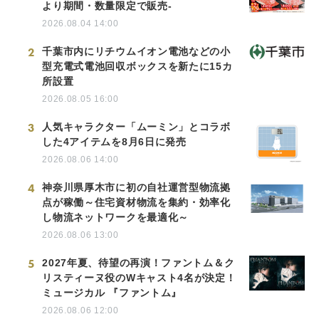
より期間・数量限定で販売-
2026.08.04 14:00
2
千葉市内にリチウムイオン電池などの小
型充電式電池回収ボックスを新たに15カ
所設置
2026.08.05 16:00
3
人気キャラクター「ムーミン」とコラボ
した4アイテムを8月6日に発売
2026.08.06 14:00
4
神奈川県厚木市に初の自社運営型物流拠
点が稼働～住宅資材物流を集約・効率化
し物流ネットワークを最適化～
2026.08.06 13:00
5
2027年夏、待望の再演！ファントム＆ク
リスティーヌ役のWキャスト4名が決定！
ミュージカル 『ファントム』
2026.08.06 12:00