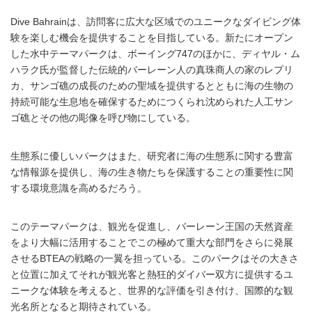
Dive Bahrainは、訪問客に広大な区域でのユニークなダイビング体
験を楽しむ機会を提供することを目指している。新たにオープン
した水中テーマパークは、ボーイング747のほかに、ディヤル・ム
ハラク氏が監督した伝統的バーレーン人の真珠商人の家のレプリ
カ、サンゴ礁の成長のための聖域を提供するとともに海の生物の
持続可能な生息地を確保するためにつくられ沈められた人工サン
ゴ礁とその他の彫像を呼び物にしている。
生態系に優しいパークはまた、研究者に海の生態系に関する豊富
な情報源を提供し、海の生き物たちを保護することの重要性に関
する環境意識を高めるだろう。
このテーマパークは、観光を促進し、バーレーン王国の天然資産
をより大幅に活用することでこの極めて重大な部門をさらに発展
させるBTEAの戦略の一翼を担っている。このパークはその大きさ
と位置に加えてそれが観光客と熱狂的ダイバー双方に提供するユ
ニークな体験を考えると、世界的な評価を引き付け、国際的な観
光名所となると期待されている。