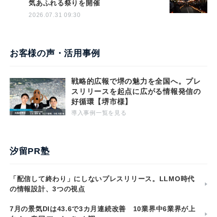
気あふれる祭りを開催
2026.07.31 09:30
お客様の声・活用事例
戦略的広報で堺の魅力を全国へ。プレ
スリリースを起点に広がる情報発信の
好循環【堺市様】
導入事例一覧を見る
汐留PR塾
「配信して終わり」にしないプレスリリース。LLMO時代
の情報設計、3つの視点
7月の景気DIは43.6で3カ月連続改善 10業界中6業界が上