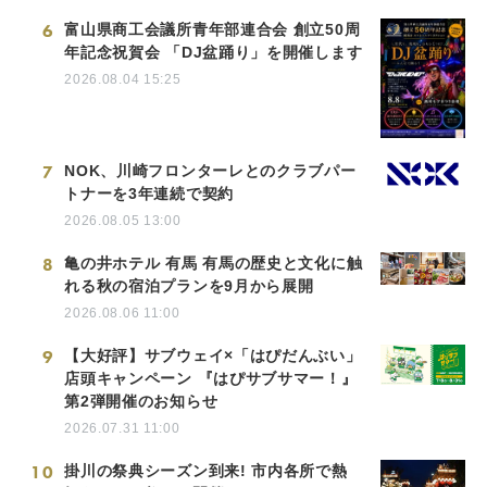
6
富山県商工会議所青年部連合会 創立50周
年記念祝賀会 「DJ盆踊り」を開催します
2026.08.04 15:25
7
NOK、川崎フロンターレとのクラブパー
トナーを3年連続で契約
2026.08.05 13:00
8
亀の井ホテル 有馬 有馬の歴史と文化に触
れる秋の宿泊プランを9月から展開
2026.08.06 11:00
9
【大好評】サブウェイ×「はぴだんぶい」
店頭キャンペーン 『はぴサブサマー！』
第2弾開催のお知らせ
2026.07.31 11:00
10
掛川の祭典シーズン到来! 市内各所で熱