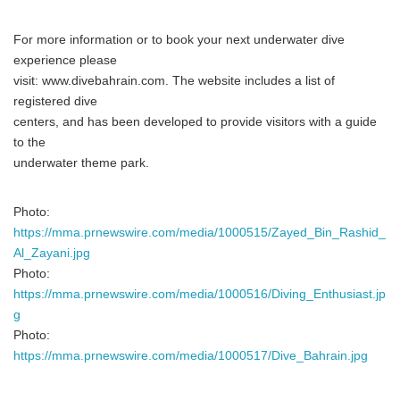
For more information or to book your next underwater dive
experience please
visit: www.divebahrain.com. The website includes a list of
registered dive
centers, and has been developed to provide visitors with a guide
to the
underwater theme park.
Photo:
https://mma.prnewswire.com/media/1000515/Zayed_Bin_Rashid_
Al_Zayani.jpg
Photo:
https://mma.prnewswire.com/media/1000516/Diving_Enthusiast.jp
g
Photo:
https://mma.prnewswire.com/media/1000517/Dive_Bahrain.jpg