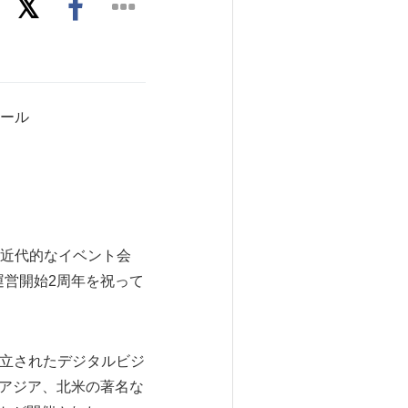
ール
ある近代的なイベント会
は、運営開始2周年を祝って
7年に設立されたデジタルビジ
、アジア、北米の著名な