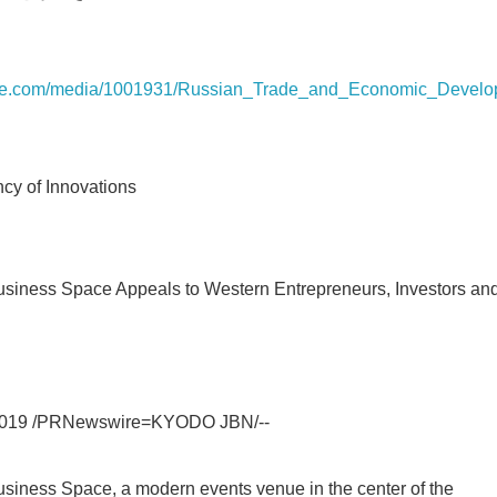
ire.com/media/1001931/Russian_Trade_and_Economic_Develo
of Innovations
siness Space Appeals to Western Entrepreneurs, Investors and 
2019 /PRNewswire=KYODO JBN/--
siness Space, a modern events venue in the center of the