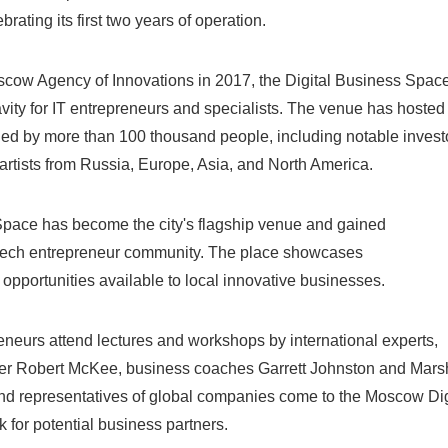
brating its first two years of operation.
scow Agency of Innovations in 2017, the Digital Business Spac
vity for IT entrepreneurs and specialists. The venue has hoste
ed by more than 100 thousand people, including notable invest
artists from Russia, Europe, Asia, and North America.
Japanese
Space has become the city's flagship venue and gained
l tech entrepreneur community. The place showcases
pportunities available to local innovative businesses.
neurs attend lectures and workshops by international experts,
English
ter Robert McKee, business coaches Garrett Johnston and Mars
and representatives of global companies come to the Moscow Dig
 for potential business partners.