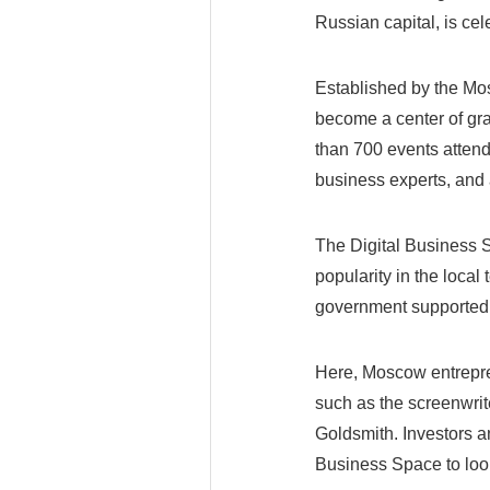
Russian capital, is cele
Established by the Mo
become a center of gra
than 700 events attend
business experts, and 
The Digital Business 
popularity in the loca
government supported o
Here, Moscow entrepre
such as the screenwri
Goldsmith. Investors 
Business Space to look