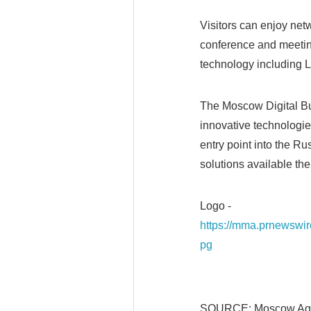
Visitors can enjoy ne
conference and meeting
technology including L
The Moscow Digital Bus
innovative technologies
entry point into the R
solutions available the
Logo -
https://mma.prnewsw
pg
SOURCE: Moscow Agen