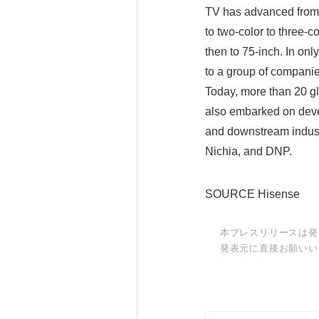
TV has advanced from 
to two-color to three-
then to 75-inch. In onl
to a group of companie
Today, more than 20 
also embarked on deve
and downstream indust
Nichia, and DNP.
SOURCE Hisense
本プレスリリースは発
発表元に直接お願いい