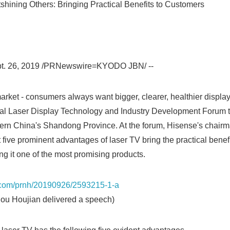
shining Others: Bringing Practical Benefits to Customers
t. 26, 2019 /PRNewswire=KYODO JBN/ --
 market - consumers always want bigger, clearer, healthier display
lobal Laser Display Technology and Industry Development Forum 
tern China's Shandong Province. At the forum, Hisense's chair
 five prominent advantages of laser TV bring the practical benef
Japanese
ng it one of the most promising products.
a.com/prnh/20190926/2593215-1-a
ou Houjian delivered a speech)