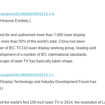
a.com/prnh/20190926/2593215-1-b
g Hisense Exhibits.)
ied for and authorized more than 7,000 laser display
r more than 50% of the world's total. China has been
ner of IEC-TC110 laser display working group, leading and
evelopment of a number of IEC international standards,
dscape of laser TV has basically taken shape.
a.com/prnh/20190926/2593215-1-c
er Display Technology and Industry Development Forum has
.)
 the world's first 100-inch laser TV in 2014, the resolution of L