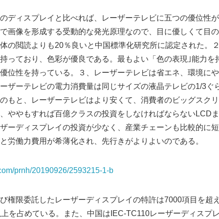
のディスプレイと比べれば、レーザーテレビに五つの優位性が
で画像を形成する受動的な発光原理なので、目に優しくて目の
体の閲読よりも20％良いと中国標準化研究所に認定された。
持っており、色彩が優良である。最もよい「色の表現｣能力を
優位性を持っている。３、レーザーテレビは省エネ、環境にや
ーザーテレビの電力消費量は同じサイズの液晶テレビの1/3ぐ
のもと、レーザーテレビはより安くて、消費者のビッグスクリ
、ややもすれば百億クラスの投資をしなければならないLCDま
ザーディスプレイの投資が少なく、産業チェーンも比較的に短
と労働力費用が希薄化され、先行きがよりよいのである。
a.com/prnh/20190926/2593215-1-b
び権限委託したレーザーディスプレイの特許は7000項目を超
上を占めている。また、中国はIEC-TC110レーザーディス