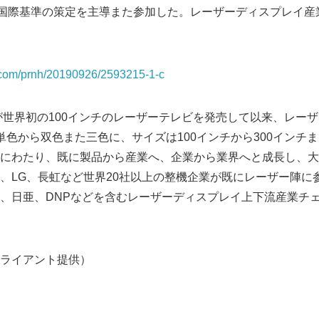
C国際基準の策定を主導また参加した。レーザーディスプレイ産
a.com/prnh/20190926/2593215-1-c
スが世界初の100インチのレーザーテレビを発売して以来、レー
単色から双色また三色に、サイズは100インチから300インチま
にわたり、既に製品から産業へ、企業から業界へと成長し、大
、LG、長虹など世界20社以上の整機企業が既にレーザー陣に
、日亜、DNPなどを含むレーザーディスプレイ上下流産業チェ
ライアント提供）