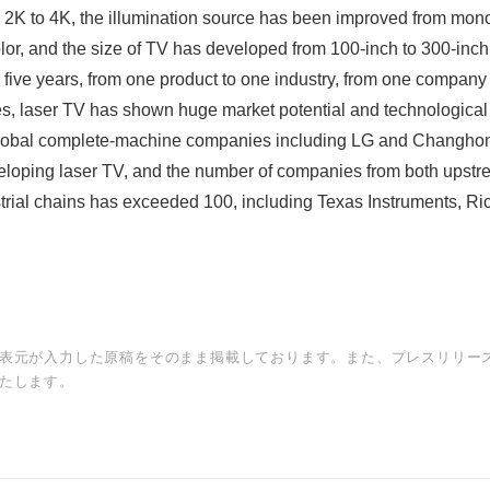
2K to 4K, the illumination source has been improved from mo
color, and the size of TV has developed from 100-inch to 300-inc
y five years, from one product to one industry, from one company
s, laser TV has shown huge market potential and technological v
global complete-machine companies including LG and Changho
loping laser TV, and the number of companies from both upst
rial chains has exceeded 100, including Texas Instruments, Ri
表元が入力した原稿をそのまま掲載しております。また、プレスリリー
たします。