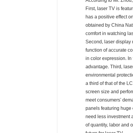
According to Mr. Zhou,
First, laser TV is feat
has a positive effect o
obtained by China Natio
comfort in watching la
Second, laser display 
function of accurate c
in color expression. I
advantage. Third, las
environmental protecti
a third of that of the 
screen size and perfo
meet consumers' deman
panels featuring huge 
need less investment an
of quantity, labor and 