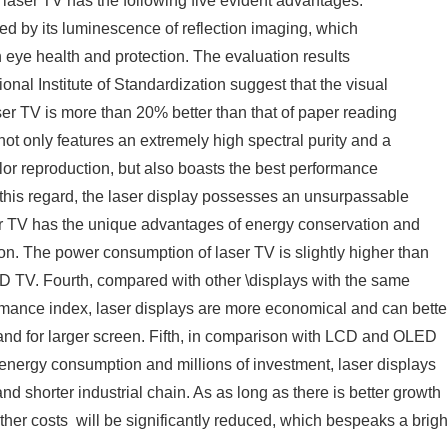
 laser TV has the following five evident advantages.
ured by its luminescence of reflection imaging, which
English
n eye health and protection. The evaluation results
nal Institute of Standardization suggest that the visual
ser TV is more than 20% better than that of paper reading
not only features an extremely high spectral purity and a
olor reproduction, but also boasts the best performance
n this regard, the laser display possesses an unsurpassable
er TV has the unique advantages of energy conservation and
on. The power consumption of laser TV is slightly higher than
LCD TV. Fourth, compared with other \displays with the same
rmance index, laser displays are more economical and can bette
d for larger screen. Fifth, in comparison with LCD and OLED
energy consumption and millions of investment, laser displays
d shorter industrial chain. As as long as there is better growth
other costs will be significantly reduced, which bespeaks a brigh