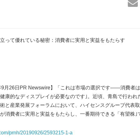
立って優れている秘密：消費者に実用と実益をもたらす
年9月26日PR Newswire】「これは市場の選択です――消費
健康的なディスプレイが必要なのです｣。近頃、青島で行われ
術と産業発展フォーラムにおいて、ハイセンスグループ代表取
が消費者に実用と実益をもたらし、一番期待できる「有望株｣
a.com/prnh/20190926/2593215-1-a