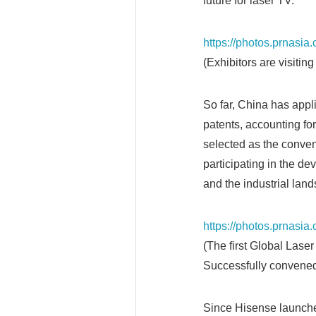
future for laser TV.
https://photos.prnasi
(Exhibitors are visitin
So far, China has appl
patents, accounting fo
selected as the conve
participating in the d
and the industrial lan
https://photos.prnasi
(The first Global Las
Successfully convened
Since Hisense launched