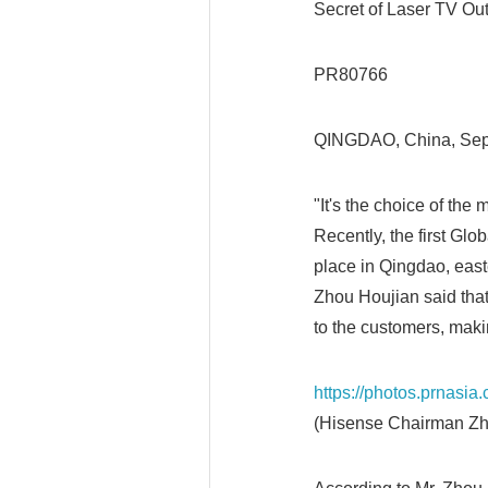
Secret of Laser TV Out
PR80766
QINGDAO, China, Sep
"It's the choice of the
Recently, the first G
place in Qingdao, eas
Zhou Houjian said that
to the customers, maki
https://photos.prnasi
(Hisense Chairman Zh