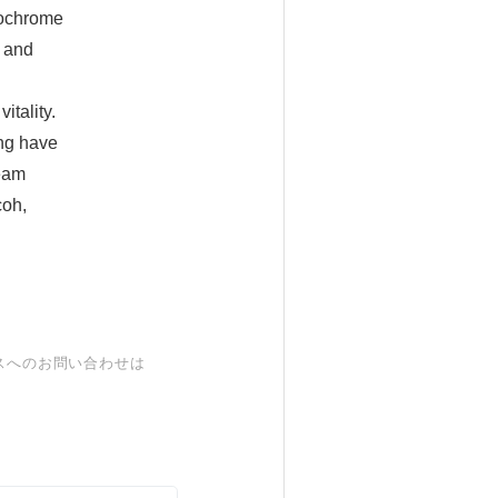
nochrome
h and
itality.
ng have
ream
coh,
スへのお問い合わせは