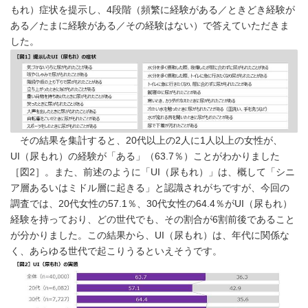
もれ）症状を提示し、4段階（頻繁に経験がある／ときどき経験が
ある／たまに経験がある／その経験はない）で答えていただきま
した。
その結果を集計すると、20代以上の2人に1人以上の女性が、
UI（尿もれ）の経験が「ある」（63.7％）ことがわかりました
［図2］。また、前述のように「UI（尿もれ）」は、概して「シニ
ア層あるいはミドル層に起きる」と認識されがちですが、今回の
調査では、20代女性の57.1％、30代女性の64.4％がUI（尿もれ）
経験を持っており、どの世代でも、その割合が6割前後であること
が分かりました。この結果から、UI（尿もれ）は、年代に関係な
く、あらゆる世代で起こりうるといえそうです。