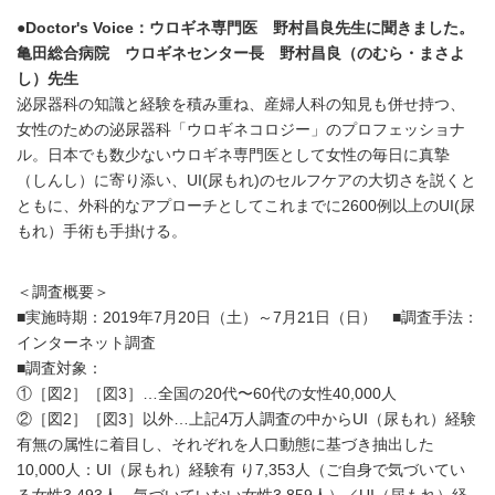
●Doctor's Voice：ウロギネ専門医 野村昌良先生に聞きました。
亀田総合病院 ウロギネセンター長 野村昌良（のむら・まさよ
し）先生
泌尿器科の知識と経験を積み重ね、産婦人科の知見も併せ持つ、
女性のための泌尿器科「ウロギネコロジー」のプロフェッショナ
ル。日本でも数少ないウロギネ専門医として女性の毎日に真摯
（しんし）に寄り添い、UI(尿もれ)のセルフケアの大切さを説くと
ともに、外科的なアプローチとしてこれまでに2600例以上のUI(尿
もれ）手術も手掛ける。
＜調査概要＞
■実施時期：2019年7月20日（土）～7月21日（日） ■調査手法：
インターネット調査
■調査対象：
①［図2］［図3］…全国の20代〜60代の女性40,000人
②［図2］［図3］以外…上記4万人調査の中からUI（尿もれ）経験
有無の属性に着目し、それぞれを人口動態に基づき抽出した
10,000人：UI（尿もれ）経験有 り7,353人（ご自身で気づいてい