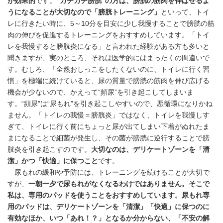
が効果的
です。
“カチカチ膀胱”の方は、膀胱の筋肉を伸ばせるよ
うになることが大切なので「膀胱トレーニング」
といって、トイ
レに行きたい時に、5～10分を目安に少し我慢することで膀胱の筋
肉の伸びを促進するトレーニングをおすすめしています。「トイ
レを我慢すると膀胱炎になる」と言われた経験がある方も多いと
聞きますが、実のところ、それは医学的にはまったくの間違いで
す。むしろ、「全然おしっこをしたくないのに、トイレに行く習
慣」を極端に続けていると、尿の質量で膀胱の筋肉を伸び広げる
機会が少ないので、かえって“頻尿”を引き起こしてしまいま
す。“頻尿”は“尿もれ”を引き起こしやすいので、悪循環になりかね
ません。「トイレの我慢＝膀胱炎」ではなく、トイレを我慢しす
ぎて、トイレに行く前にちょっと尿が出てしまい下着がぬれたま
まになることで細菌が発生し、その菌が膀胱に逆行することで膀
胱炎を引き起こすのです。
大切なのは、デリケートゾーンを「清
潔」かつ「快適」に保つこと
です。
尿もれの緩和や予防には、トレーニングを続けることが大切で
すが、
一朝一夕で尿もれがなくなるわけではありません。そこで
私は、専用のパッドを使うことをおすすめしています。尿もれ専
用のパッドは、デリケートゾーンを「清潔」「快適」に保つのに
有効なほか、いつ「あれ！？」となるか分からない、「不安の解