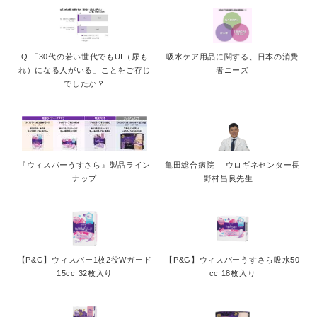
Q.「30代の若い世代でもUI（尿も
吸水ケア用品に関する、日本の消費
れ）になる人がいる」ことをご存じ
者ニーズ
でしたか？
『ウィスパーうすさら』製品ライン
亀田総合病院 ウロギネセンター長
ナップ
野村昌良先生
【P&G】ウィスパー1枚2役Wガード
【P&G】ウィスパーうすさら吸水50
15cc 32枚入り
cc 18枚入り