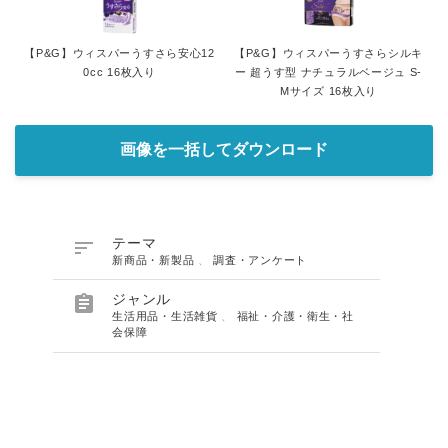
【P&G】ウィスパーうすさら安心12
【P&G】ウィスパーうすさらシルキ
0cc 16枚入り
ー 超うす型 ナチュラルベージュ S-
Mサイズ 16枚入り
画像を一括してダウンロード

テーマ
新商品・新製品
、
調査・アンケート

ジャンル
生活用品・生活雑貨
、
福祉・介護・衛生・社
会保障