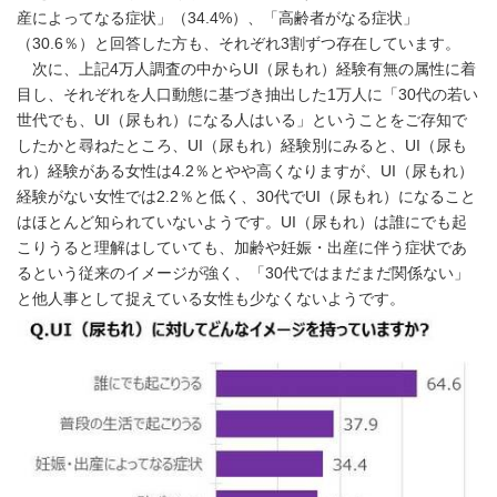
産によってなる症状」（34.4%）、「高齢者がなる症状」
（30.6％）と回答した方も、それぞれ3割ずつ存在しています。
次に、上記4万人調査の中からUI（尿もれ）経験有無の属性に着
目し、それぞれを人口動態に基づき抽出した1万人に「30代の若い
世代でも、UI（尿もれ）になる人はいる」ということをご存知で
したかと尋ねたところ、UI（尿もれ）経験別にみると、UI（尿も
れ）経験がある女性は4.2％とやや高くなりますが、UI（尿もれ）
経験がない女性では2.2％と低く、30代でUI（尿もれ）になること
はほとんど知られていないようです。UI（尿もれ）は誰にでも起
こりうると理解はしていても、加齢や妊娠・出産に伴う症状であ
るという従来のイメージが強く、「30代ではまだまだ関係ない」
と他人事として捉えている女性も少なくないようです。