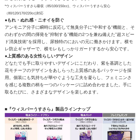
*ウィスパーうすさら吸収（85/100/150cc)、ウィスパーうすさら安心
（80/120/170/220cc)対応
●もれ・ぬれ感・ニオイを防ぐ
アンモニア分子に瞬時に反応して無臭分子に‟中和する“機能と、そ
のわずかの間の揮発を‟抑制する”機能の2つを兼ね備えた‟超スピー
ド消臭技術“を採用し、尿独特のにおいの元に働きかけます。横モ
レ防止ギャザーで、横モレもしっかりガードするから安心です。
●上質感のある女性らしいデザイン
どなたでも手に取りやすいデザインにこだわり、紫を基調とした
花モチーフのデザインをあしらった上質感のあるパッケージを採
用。個装にも気持ちが華やぐような工夫を凝らし、フェミニンさ
を感じる複数の柄を一つのパッケージに詰め合わせました。手に
取るたびに、さまざまなデザインを楽しめます。
■『ウィスパーうすさら』製品ラインナップ