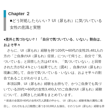
Chapter ２
■どう対処したらいい？ UI（尿もれ）に気づいている
女性の意識と実態
●意外と気づかない?！ 「自分で気づいている、いない」割合は、
およそ半々
さらに、UI（尿もれ）経験を持つ20代〜60代の女性25,481人の
方の「ご自身のUI（尿もれ）症状」について伺うと、自分で「気
づいている」と回答した方は47.6％、「気づいていない」と回答
された方が52.4％という結果でした［図4］。自身のUI（尿もれ）
現象に関して、自分で気づいている・いないは、およそ半々の割
合であることがわかりました。
本項以降、UI（尿もれ）経験をお持ちで、かつご自身でも気づ
いている20代〜60代の女性3,493人*のご自身のUI（尿もれ）経験
について、お聞きした結果をまとめています。
＊前述の全国20-60代の女性4万人調査の中から、 UI（尿もれ）経験有無の属性に着
目し、それぞれを人口動態に基づき10,000人を抽出。そのうちUI（尿もれ）経験を持