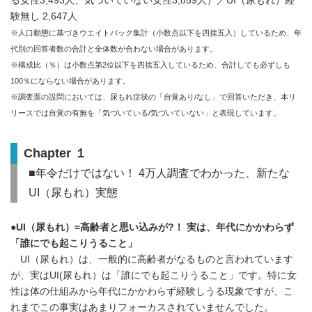
る女性3,493人、気づいていない女性3,859人）／UI（尿もれ）経
験無し 2,647人
※人口動態に基づきウエイトバック集計（小数点以下を四捨五入）しているため、年
代別の回答者数の合計と全体数が合わない場合があります。
※構成比（％）は小数点第2位以下を四捨五入しているため、合計しても必ずしも
100％にならない場合があります。
※調査票の設問においては、尿もれ症状の「自覚あり/なし」で回答いただき、本リ
リースでは自覚の有無を「気づいている/気づいていない」と表現しています。
Chapter １
■年令だけではない！ 4万人調査でわかった、新たな
UI（尿もれ）実態
●UI（尿もれ）=高齢者と思い込みが?！ 実は、年代にかかわらず
「誰にでも起こりうること」
UI（尿もれ）は、一般的に高齢者がなるものと言われています
が、実はUI(尿もれ）は「誰にでも起こりうること」です。特に女
性は体の仕組みから年代にかかわらず経験しうる現象ですが、こ
れまでこの事実はあまりフォーカスされていませんでした。