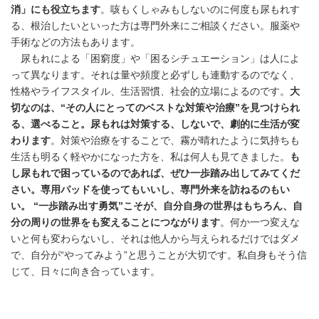
消」にも役立ちます
。咳もくしゃみもしないのに何度も尿もれす
る、根治したいといった方は専門外来にご相談ください。服薬や
手術などの方法もあります。
尿もれによる「困窮度」や「困るシチュエーション」は人によ
って異なります。それは量や頻度と必ずしも連動するのでなく、
性格やライフスタイル、生活習慣、社会的立場によるのです。
大
切なのは、“その人にとってのベストな対策や治療”を見つけられ
る、選べること。尿もれは対策する、しないで、劇的に生活が変
わります
。対策や治療をすることで、霧が晴れたように気持ちも
生活も明るく軽やかになった方を、私は何人も見てきました。
も
し尿もれで困っているのであれば、ぜひ一歩踏み出してみてくだ
さい。専用パッドを使ってもいいし、専門外来を訪ねるのもい
い。 “一歩踏み出す勇気”こそが、自分自身の世界はもちろん、自
分の周りの世界をも変えることにつながります
。何か一つ変えな
いと何も変わらないし、それは他人から与えられるだけではダメ
で、自分が“やってみよう”と思うことが大切です。私自身もそう信
じて、日々に向き合っています。