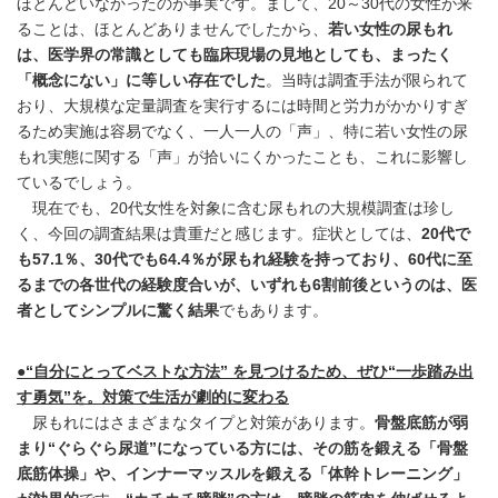
ほとんどいなかったのが事実です。まして、20～30代の女性が来
ることは、ほとんどありませんでしたから、
若い女性の尿もれ
は、医学界の常識としても臨床現場の見地としても、まったく
「概念にない」に等しい存在でした
。当時は調査手法が限られて
おり、大規模な定量調査を実行するには時間と労力がかかりすぎ
るため実施は容易でなく、一人一人の「声」、特に若い女性の尿
もれ実態に関する「声」が拾いにくかったことも、これに影響し
ているでしょう。
現在でも、20代女性を対象に含む尿もれの大規模調査は珍し
く、今回の調査結果は貴重だと感じます。症状としては、
20代で
も57.1％、30代でも64.4％が尿もれ経験を持っており、60代に至
るまでの各世代の経験度合いが、いずれも6割前後というのは、医
者としてシンプルに驚く結果
でもあります。
●“自分にとってベストな方法” を見つけるため、ぜひ“一歩踏み出
す勇気”を。対策で生活が劇的に変わる
尿もれにはさまざまなタイプと対策があります。
骨盤底筋が弱
まり“ぐらぐら尿道”になっている方には、その筋を鍛える「骨盤
底筋体操」や、インナーマッスルを鍛える「体幹トレーニング」