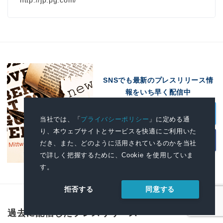
SNSでも最新のプレスリリース情
報をいち早く配信中
X
当社では、「
プライバシーポリシー
」に定める通
り、本ウェブサイトとサービスを快適にご利用いた
Facebook
だき、また、どのように活用されているのかを当社
で詳しく把握するために、Cookie を使用していま
す。
同意する
拒否する
過去に配信したプレスリリース