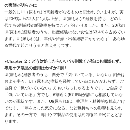
の実態が明らかに
一般的にUI（尿もれ)は高齢者がなるものと思われていますが、実
は20代以上の2人に1人以上が、UI(尿もれ)の経験を持ち、どの世
代でも6割前後の経験率を持つことが分かりました。また、20代の
UI(尿もれ)経験者のうち、出産経験のない女性は63.4％を占めてい
ます。UI(尿もれ)は、年代や妊娠・出産経験にかかわらず、あらゆ
る世代で起こりうると言えそうです。
●Chapter ２：どう対処したらいい？6割近くが誰にも相談せず。
専用ケア製品の使用はわずか2割！
UI(尿もれ)経験者のうち、自分で「気づいている、いない」割合は
およそ半々。UI（尿もれ)症状を経験しているにもかかわらず、ご
自身で「気づいていない」方もいらっしゃるようです。ご自身で
「気づいている」方でも、6割近く(57.6%)が誰にも相談していな
いのが現状です。また、UI(尿もれ)は、物理的・精神的な観点だけ
でなく、「年をとった気分になる」など気持ちへの影響も見られ
ます。その一方で、専用ケア製品の使用は約2割(21.9%)にとどま
ります。