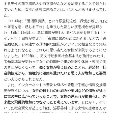
する男性の前立腺肥大や前立腺がんなどを治療することで知られ
ていたため、女性が診察に来ることは、ほとんどありませんでし
た。
2001年に「過活動膀胱」という尿意切迫感（我慢が難しいほど
の尿意を急に感じる症状）を重視した新しい疾患概念が提唱さ
れ、｢週に１回以上、急に我慢が難しいほどの尿意を感じる｣「ト
イレへ行く回数が増えた」｢夜間に尿のために起きる｣などの「過
活動膀胱」と関連する具体的な症状がメディアの報道などで知ら
れるようになると、これらに思い当たる女性が来院するようにな
りました。1999年に、男女行動参画社会基本法が施行されたり、
労働基準法が変わって女性の時間外労働の制限や休日・夜間労働
の禁止がなくなって、
働く女性が増え始めたことも、経済的・社
会的観点から、積極的に治療を受けたいと思う人が増加した要因
といえるかもしれません。
また、インターネットの普及やSNSの登場で手軽な情報交換環
境が整うにつれ、
女性の尿もれの仕組みや要因などの情報が徐々
に世の中に広がっていったことで、女性の尿もれが顕在化し、外
来数の飛躍的増加につながったと考えています
。とにかく、そう
いった社会変化が起こる前は、泌尿器科に来る女性の患者さんが