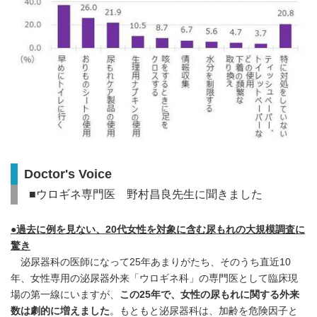
English
Doctor's Voice
■ウロギネ専門医 野村昌良先生に聞きました
●過去に例を見ない、20代女性を対象に含む尿もれの大規模調査に
驚き
泌尿器科の医師になって25年あまりがたち、そのうち直近10
年、女性専用の泌尿器外来「ウロギネ科」の専門医として臨床現
場の第一線にいますが、
この25年で、女性の尿もれに関する外来
数は劇的に増えました
。もともと泌尿器科は、加齢を危険因子と