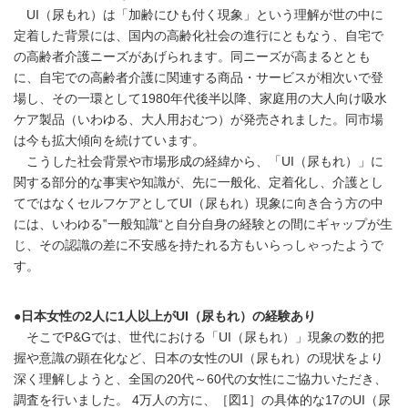
UI（尿もれ）は「加齢にひも付く現象」という理解が世の中に
定着した背景には、国内の高齢化社会の進行にともなう、自宅で
の高齢者介護ニーズがあげられます。同ニーズが高まるととも
に、自宅での高齢者介護に関連する商品・サービスが相次いで登
場し、その一環として1980年代後半以降、家庭用の大人向け吸水
ケア製品（いわゆる、大人用おむつ）が発売されました。同市場
は今も拡大傾向を続けています。
こうした社会背景や市場形成の経緯から、「UI（尿もれ）」に
関する部分的な事実や知識が、先に一般化、定着化し、介護とし
てではなくセルフケアとしてUI（尿もれ）現象に向き合う方の中
には、いわゆる‟一般知識“と自分自身の経験との間にギャップが生
じ、その認識の差に不安感を持たれる方もいらっしゃったようで
す。
●日本女性の2人に1人以上がUI（尿もれ）の経験あり
そこでP&Gでは、世代における「UI（尿もれ）」現象の数的把
握や意識の顕在化など、日本の女性のUI（尿もれ）の現状をより
深く理解しようと、全国の20代～60代の女性にご協力いただき、
調査を行いました。 4万人の方に、［図1］の具体的な17のUI（尿