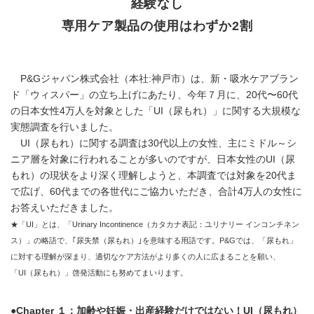
経験なし
専用ケア製品の使用はわずか2割
P&Gジャパン株式会社（本社:神戸市）は、新・吸水ケアブラン
ド「ウィスパー」の立ち上げにあたり、今年７月に、20代〜60代
の日本女性4万人を対象とした「UI（尿もれ）」に関する大規模な
実態調査を行いました。
UI（尿もれ）に関する調査は30代以上の女性、主にミドル～シ
ニア層を対象に行われることが多いのですが、日本女性のUI（尿
もれ）の現状をより深く理解しようと、本調査では対象を20代ま
で広げ、60代までの各世代にご協力いただき、合計4万人の女性に
お答えいただきました。
★「UI」とは、「Urinary Incontinence（カタカナ表記：ユリナリー インコンチネン
ス）」の略語で、｢尿失禁（尿もれ）｣を意味する用語です。P&Gでは、「尿もれ」
に対する理解が深まり、適切なケア方法がより多くの人に広まることを願い、
「UI（尿もれ）」啓発活動にも努めてまいります。
●Chapter １：加齢や妊娠・出産経験だけではない！UI（尿もれ）