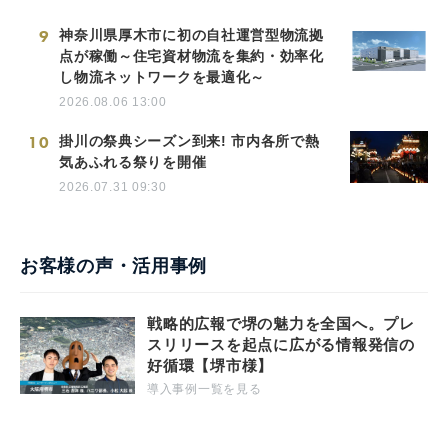
9
神奈川県厚木市に初の自社運営型物流拠
点が稼働～住宅資材物流を集約・効率化
し物流ネットワークを最適化～
2026.08.06 13:00
10
掛川の祭典シーズン到来! 市内各所で熱
気あふれる祭りを開催
2026.07.31 09:30
お客様の声・活用事例
戦略的広報で堺の魅力を全国へ。プレ
スリリースを起点に広がる情報発信の
好循環【堺市様】
導入事例一覧を見る