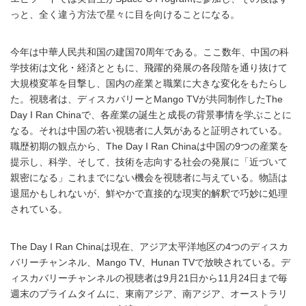
っと、全く違う方法で星々に目を向けることになる。
今年は中華人民共和国の建国70周年である。ここ数年、中国の科
学技術は文化・経済とともに、飛躍的発展の各段階を通り抜けて
大規模変革を目撃し、国内の産業と職業に大きな変化をもたらし
た。視聴者は、ディスカバリーとMango TVが共同制作したThe
Day I Ran Chinaで、各産業の誕生と成長の背景事情を学ぶことに
なる。それは中国の若い視聴者に人気があると証明されている。
職歴初期の観点から、The Day I Ran Chinaは中国の9つの産業を
提示し、科学、そして、技術を志向する社会の発展に「近づいて
親密になる」これまでにない機会を視聴者に与えている。物語は
退屈かもしれないが、鮮やかで直接的な現実的解釈で巧妙に処理
されている。
The Day I Ran Chinaは現在、アジア太平洋地区の4つのディスカ
バリーチャンネル、Mango TV、Hunan TVで放映されている。デ
ィスカバリーチャンネルの視聴者は9月21日から11月24日まで毎
週末のプライムタイムに、東南アジア、南アジア、オーストラリ