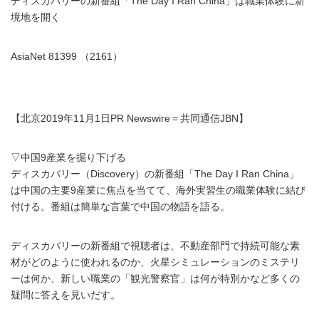
ディスカバリーの新番組「The Day I Ran China」は職業体験に新
境地を開く
AsiaNet 81399 （2161）
【北京2019年11月1日PR Newswire＝共同通信JBN】
▽中国9産業を掘り下げる
ディスカバリー（Discovery）の新番組「The Day I Ran China」
は中国の主要9産業に焦点を当てて、海外実習生の職業体験に結び
付ける。番組は簡単な言葉で中国の物語を語る。
ディスカバリーの新番組で視聴者は、不動産部門で持続可能な素
材がどのように使われるのか、火星シミュレーションのミステリ
ーは何か、新しい職業の「観光警察官」は何が特別かなど多くの
疑問に答えを見いだす。