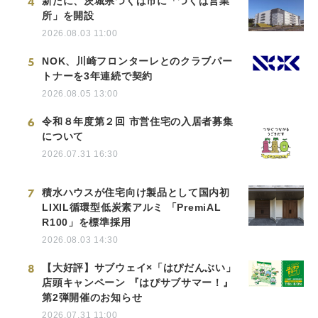
4
新たに、茨城県つくば市に「つくば営業
所」を開設
2026.08.03 11:00
5
NOK、川崎フロンターレとのクラブパー
トナーを3年連続で契約
2026.08.05 13:00
6
令和８年度第２回 市営住宅の入居者募集
について
2026.07.31 16:30
7
積水ハウスが住宅向け製品として国内初
LIXIL循環型低炭素アルミ 「PremiAL
R100」を標準採用
2026.08.03 14:30
8
【大好評】サブウェイ×「はぴだんぶい」
店頭キャンペーン 『はぴサブサマー！』
第2弾開催のお知らせ
2026.07.31 11:00