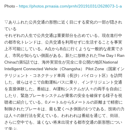
Photo -
https://photos.prnasia.com/prnh/20191031/2628073-1-a
▽ありふれた公共交通の形態に近く目にする変化の一部が隠され
ている
それぞれの人生で公共交通は重要部分を占めている。現在進行中
の都市化トレンドは、公共交通を利用せずに生活することを事実
上不可能にしている。A点からB点に行くような一般的な産業でさ
え、市民が知らない側面がある。新たに放映されたThe Day I Ran
Chinaの第5話では、海外実習生が完全に非公開の地区National
Intelligent Connected Vehicle（Changsha） Pilot Zone（国家イン
テリジェント・コネクテッド車両（長沙）パイロット区）を訪問
した。彼らはそこで自動運転バスに乗り、インテリジェント交通
を直接体験した。番組は、AI運転システムが人々の両手を自由に
したり、緊急ブレーキシステムが乗客の安全を確保する様子を視
聴者に紹介している。0メートルから5メートルの距離まで精密に
制御されたブレーキは、最も驚くべき側面の1つである。技術の力
は人々の旅行法を変えている。われわれは番組を通じて、街頭、
さらに空中でも、遠くない将来出現する都市交通の新形態につい
て学ぶ。