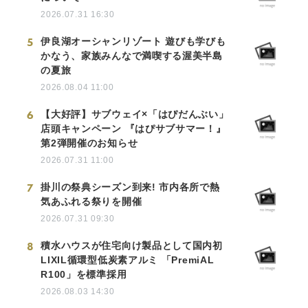
2026.07.31 16:30
5
伊良湖オーシャンリゾート 遊びも学びも
かなう、家族みんなで満喫する渥美半島
の夏旅
2026.08.04 11:00
6
【大好評】サブウェイ×「はぴだんぶい」
店頭キャンペーン 『はぴサブサマー！』
第2弾開催のお知らせ
2026.07.31 11:00
7
掛川の祭典シーズン到来! 市内各所で熱
気あふれる祭りを開催
2026.07.31 09:30
8
積水ハウスが住宅向け製品として国内初
LIXIL循環型低炭素アルミ 「PremiAL
R100」を標準採用
2026.08.03 14:30