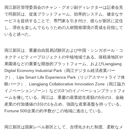
両江新区管理委員会のチャン・グオジ副ディレクターは記者会見
で同新区は、促進プラットフォーム、効率的システム、健全なサ
ービスを提供することで、専門家を引き付け、彼らが新区に定住
し、滞在を楽しんでもらうための人材開発環境の育成を目指して
いると述べた。
両江新区は、重慶自由貿易試験区および中国・シンガポール・コ
ネクティビティープロジェクトの中核地域である。保税港地区や
果園港などの重要な開放的プラットフォーム、およびLiangjiang
Digital Economy Industrial Park（両江デジタル経済産業パー
ク）、Lijia Smart Life Experience Park（リジアスマートライフ体
験パーク）、Liangjiang Collaborative Innovation Zone（両江協力
イノベーションゾーン）などの3つのイノベーションプラットフォ
ームを擁している。両江は、重慶の産業総生産額の5分の1、金融
産業の付加価値の3分の1を占め、強固な産業基盤を持っている。
Fortune 500企業の約半数がこの地域に進出している。
両江新区は国家レベル新区として、合理化された制度、柔軟なメ