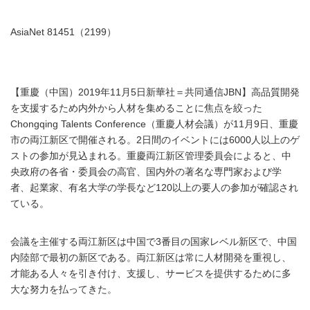
AsiaNet 81451（2199）
【重慶（中国）2019年11月5日新華社＝共同通信JBN】高品質開発
を支援するため内外から人材を集めることに焦点を絞った
Chongqing Talents Conference（重慶人材会議）が11月9日、重慶
市の両江新区で開催される。2日間のイベントには6000人以上のゲ
ストの参加が見込まれる。重慶両江新区管理委員会によると、中
央政府の各省・委員会の高官、国内外の著名な専門家および学
者、起業家、有名大学の学長など120以上の要人の参加が確認され
ている。
会議を主催する両江新区は中国で3番目の国家レベル新区で、中国
内陸部で最初の新区である。両江新区は常に人材開発を重視し、
才能ある人々を引き付け、支援し、サービスを提供するために多
大な努力を払ってきた。