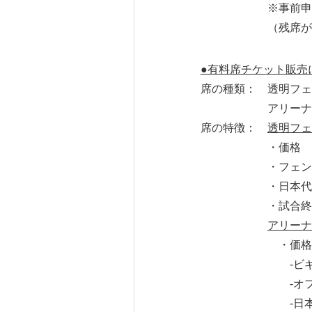
※事前申込制となり
（残席がある場合
●有料席チケット販売
席の種類： 透明フ
アリーナシート 4
席の特徴：
透明フェ
・価格 6,0
・フェンスの真裏
・日本代表選手
・試合終了後メモ
アリーナ
・価格
-ビギナーズ
-オフタイ
-日本代表ユニフ