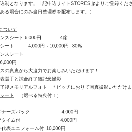
ます。上記申込サイトSTORES.jpよりご登録くだ
English
にのみ当日整理券を配布します。）
について
ェンスシート 6,000円 4席
,000円～10,000円 80席
ンスシート
00円
から大迫力でお楽しみいただけます！
と試合終了後記念撮影
リアルフォト ＊ピッチにおりて写真撮影いただけま
シート
（選べる特典付！）
パック 4,000円
ム付 4,000円
ォーム付 10,000円