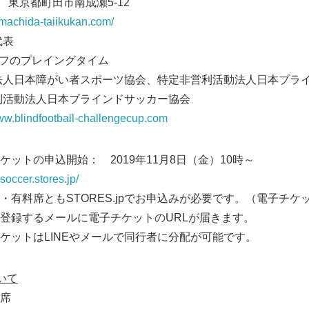
東京都町田市南成瀬5‐12
.machida-taiikukan.com/
代表
ーフのプレイングタイム
人日本障がい者スポーツ協会、特定非営利活動法人日本ブラ
活動法人日本ブラインドサッカー協会
www.blindfootball-challengecup.com
ットの申込開始： 2019年11月8日（金）10時～
-soccer.stores.jp/
Japanese
もSTORES.jpでお申込みが必要です。（電子チケッ
メールに電子チケットのURLが届きます。
LINEやメールで同行者に分配が可能です。
いて
席