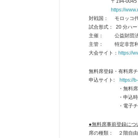
〒194-0045 
https://www
対戦国： モロッコ
試合形式： 20 分ハ
主催： 公益財団法
主管： 特定非営利
大会サイト：
https://
無料席登録・有料席チケ
申込サイト:
https://b
・無料席・有料席と
・申込時登録する
・電子チケットは
●無料席事前登録につ
席の種類： ２階自由