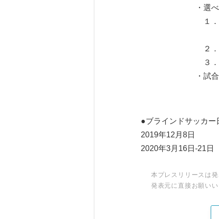
・選べる
１．ビギナ
タオルマフラー（1,
２．オフタイ
３．日本代表ユ
・試合終了後メモ
●ブラインドサッカー
2019年12月8日
2020年3月16日-
本プレスリリースは発
発表元に直接お願いい