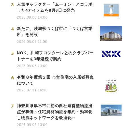
3
人気キャラクター「ムーミン」とコラボ
した4アイテムを8月6日に発売
2026.08.06 14:00
4
新たに、茨城県つくば市に「つくば営業
所」を開設
2026.08.03 11:00
5
NOK、川崎フロンターレとのクラブパー
トナーを3年連続で契約
2026.08.05 13:00
6
令和８年度第２回 市営住宅の入居者募集
について
2026.07.31 16:30
7
神奈川県厚木市に初の自社運営型物流拠
点が稼働～住宅資材物流を集約・効率化
し物流ネットワークを最適化～
2026.08.06 13:00