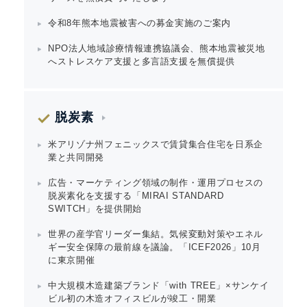
令和8年熊本地震被害への募金実施のご案内
NPO法人地域診療情報連携協議会、熊本地震被災地
へストレスケア支援と多言語支援を無償提供
脱炭素
米アリゾナ州フェニックスで賃貸集合住宅を日系企
業と共同開発
広告・マーケティング領域の制作・運用プロセスの
脱炭素化を支援する「MIRAI STANDARD
SWITCH」を提供開始
世界の産学官リーダー集結。気候変動対策やエネル
ギー安全保障の最前線を議論。「ICEF2026」10月
Japanese
に東京開催
中大規模木造建築ブランド「with TREE」×サンケイ
ビル初の木造オフィスビルが竣工・開業