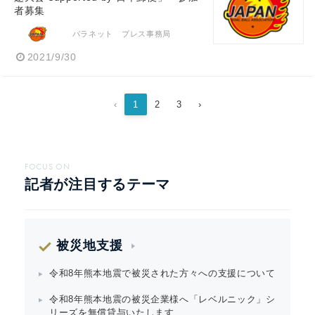
者募集
パラネット プレス事務局
2021/9/30
‹
1
2
3
›
FOCUS ON
記者が注目するテーマ
被災地支援
令和8年熊本地震で被災された方々への支援について
令和8年熊本地震の被災企業様へ「レベルニック」シ
リーズを無償貸与いたします