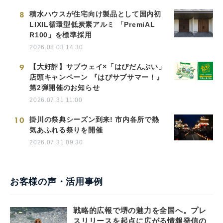
8
積水ハウスが住宅向け製品として国内初
LIXIL循環型低炭素アルミ 「PremiAL
R100」を標準採用
2026.08.03 14:30
9
【大好評】サブウェイ×「はぴだんぶい」
店頭キャンペーン 『はぴサブサマー！』
第2弾開催のお知らせ
2026.07.31 11:00
10
掛川の祭典シーズン到来! 市内各所で熱
気あふれる祭りを開催
2026.07.31 09:30
お客様の声・活用事例
戦略的広報で堺の魅力を全国へ。プレ
スリリースを起点に広がる情報発信の