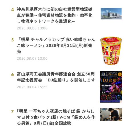
4
神奈川県厚木市に初の自社運営型物流拠
点が稼働～住宅資材物流を集約・効率化
し物流ネットワークを最適化～
2026.08.06 13:00
5
「明星 チャルメラカップ 赤い味噌ちゃん
こ味ラーメン」2026年8月31日(月)新発
売
2026.08.07 13:00
6
富山県商工会議所青年部連合会 創立50周
年記念祝賀会 「DJ盆踊り」を開催します
2026.08.04 15:25
7
｢明星 一平ちゃん夜店の焼そば 袋 からし
マヨ付 5食パック｣新TV-CM『袋めんを作
る男篇』8月7日(金)全国放映