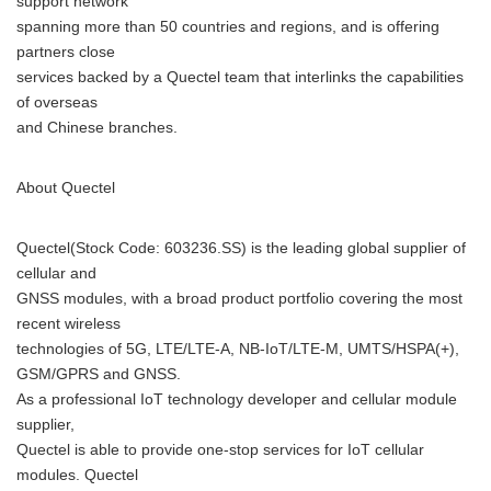
support network
spanning more than 50 countries and regions, and is offering
partners close
services backed by a Quectel team that interlinks the capabilities
of overseas
and Chinese branches.
About Quectel
Quectel(Stock Code: 603236.SS) is the leading global supplier of
cellular and
GNSS modules, with a broad product portfolio covering the most
recent wireless
technologies of 5G, LTE/LTE-A, NB-IoT/LTE-M, UMTS/HSPA(+),
GSM/GPRS and GNSS.
As a professional IoT technology developer and cellular module
supplier,
Quectel is able to provide one-stop services for IoT cellular
modules. Quectel