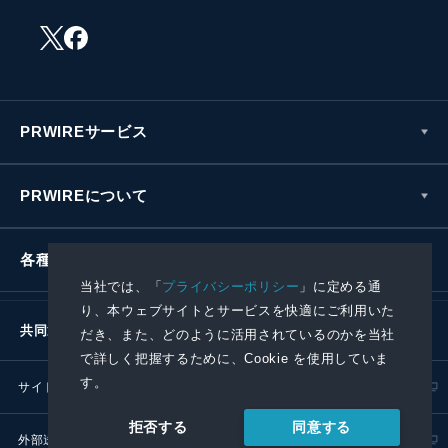
PRWIREサービス
PRWIREについて
各種お問い合わせ
当社では、「
プライバシーポリシー
」に定める通
り、本ウェブサイトとサービスを快適にご利用いた
共同通信社グループ
だき、また、どのように活用されているのかを当社
で詳しく把握するために、Cookie を使用していま
す。
サイトポリシー
プライバシーポリシー
同意する
拒否する
外部送信ポリシー
プレスリリース取扱基準