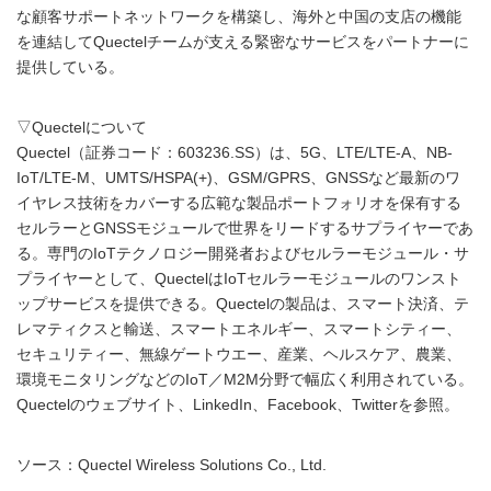
な顧客サポートネットワークを構築し、海外と中国の支店の機能
を連結してQuectelチームが支える緊密なサービスをパートナーに
提供している。
▽Quectelについて
Quectel（証券コード：603236.SS）は、5G、LTE/LTE-A、NB-
IoT/LTE-M、UMTS/HSPA(+)、GSM/GPRS、GNSSなど最新のワ
イヤレス技術をカバーする広範な製品ポートフォリオを保有する
セルラーとGNSSモジュールで世界をリードするサプライヤーであ
る。専門のIoTテクノロジー開発者およびセルラーモジュール・サ
プライヤーとして、QuectelはIoTセルラーモジュールのワンスト
ップサービスを提供できる。Quectelの製品は、スマート決済、テ
レマティクスと輸送、スマートエネルギー、スマートシティー、
セキュリティー、無線ゲートウエー、産業、ヘルスケア、農業、
環境モニタリングなどのIoT／M2M分野で幅広く利用されている。
Quectelのウェブサイト、LinkedIn、Facebook、Twitterを参照。
ソース：Quectel Wireless Solutions Co., Ltd.