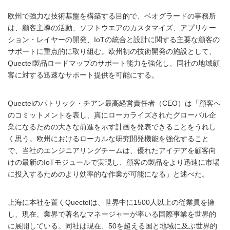
欧州で強力な技術基盤を構築する目的で、ベオグラードの事務所
は、顧客主導の活動、ソフトウエアのカスタマイズ、アプリケー
ション・レイヤーの開発、IoTの統合と設計に関する主要な顧客の
サポートに重点的に取り組む。欧州初の技術開発の施設として、
Quectel製品ロードマップのサポート能力を強化し、同社の地域顧
客に対する迅速なサポート提供を可能にする。
Quectelのパトリック・チアン最高経営責任者（CEO）は「顧客へ
のコミットメントを表し、真にローカライズされたグローバル企
業になるための大きな前進を示す計画を発表できることをうれし
く思う。欧州におけるローカルな研究開発機能を強化すること
で、当社のエンジニアリングチームは、優れたアイデアを顧客向
けの最新のIoTモジュールで実現し、顧客の製品をより迅速に市場
に投入するためのより効率的な作業が可能になる」と述べた。
上海に本社を置くQuectelは、世界中に1500人以上の従業員を擁
し、現在、業界で著名なマネージャーが率いる国際事業を世界的
に展開している。同社は現在、50を超える国と地域に及ぶ世界的