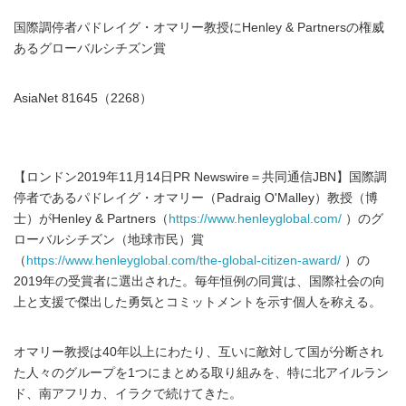
国際調停者パドレイグ・オマリー教授にHenley & Partnersの権威
あるグローバルシチズン賞
AsiaNet 81645（2268）
【ロンドン2019年11月14日PR Newswire＝共同通信JBN】国際調
停者であるパドレイグ・オマリー（Padraig O'Malley）教授（博
士）がHenley & Partners（
https://www.henleyglobal.com/
）のグ
ローバルシチズン（地球市民）賞
（
https://www.henleyglobal.com/the-global-citizen-award/
）の
2019年の受賞者に選出された。毎年恒例の同賞は、国際社会の向
上と支援で傑出した勇気とコミットメントを示す個人を称える。
オマリー教授は40年以上にわたり、互いに敵対して国が分断され
た人々のグループを1つにまとめる取り組みを、特に北アイルラン
ド、南アフリカ、イラクで続けてきた。