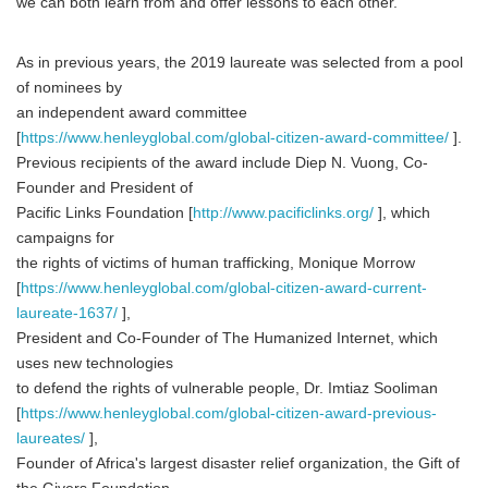
we can both learn from and offer lessons to each other."
As in previous years, the 2019 laureate was selected from a pool
of nominees by
an independent award committee
[
https://www.henleyglobal.com/global-citizen-award-committee/
].
Previous recipients of the award include Diep N. Vuong, Co-
Founder and President of
Pacific Links Foundation [
http://www.pacificlinks.org/
], which
campaigns for
the rights of victims of human trafficking, Monique Morrow
[
https://www.henleyglobal.com/global-citizen-award-current-
laureate-1637/
],
President and Co-Founder of The Humanized Internet, which
uses new technologies
to defend the rights of vulnerable people, Dr. Imtiaz Sooliman
[
https://www.henleyglobal.com/global-citizen-award-previous-
laureates/
],
Founder of Africa's largest disaster relief organization, the Gift of