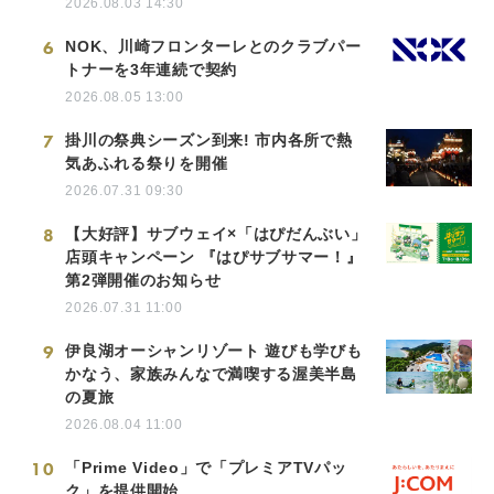
2026.08.03 14:30
6
NOK、川崎フロンターレとのクラブパー
トナーを3年連続で契約
2026.08.05 13:00
7
掛川の祭典シーズン到来! 市内各所で熱
気あふれる祭りを開催
2026.07.31 09:30
8
【大好評】サブウェイ×「はぴだんぶい」
店頭キャンペーン 『はぴサブサマー！』
第2弾開催のお知らせ
2026.07.31 11:00
9
伊良湖オーシャンリゾート 遊びも学びも
かなう、家族みんなで満喫する渥美半島
の夏旅
2026.08.04 11:00
10
「Prime Video」で「プレミアTVパッ
ク」を提供開始