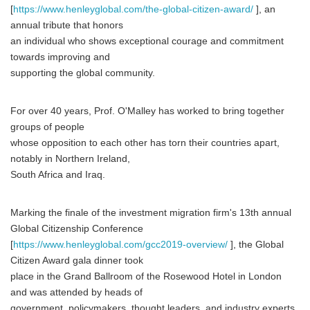
[
https://www.henleyglobal.com/the-global-citizen-award/
], an
annual tribute that honors
an individual who shows exceptional courage and commitment
towards improving and
supporting the global community.
For over 40 years, Prof. O'Malley has worked to bring together
groups of people
whose opposition to each other has torn their countries apart,
notably in Northern Ireland,
South Africa and Iraq.
Marking the finale of the investment migration firm's 13th annual
Global Citizenship Conference
[
https://www.henleyglobal.com/gcc2019-overview/
], the Global
Citizen Award gala dinner took
place in the Grand Ballroom of the Rosewood Hotel in London
and was attended by heads of
government, policymakers, thought leaders, and industry experts