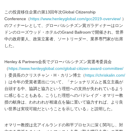
この投資移住企業の第13回年次Global Citizenship
Conference（
https://www.henleyglobal.com/gcc2019-overview/
）
のフィナーレとして、グローバルシチズン賞ガラディナーはロン
ドンのローズウッド・ホテルのGrand Ballroomで開催され、世界
中の政府要人、政策立案者、ソートリーダー、業界専門家が出席
した。
Henley & Partners会長でグローバルシチズン賞選考委員会
（
https://www.henleyglobal.com/global-citizen-award-committee/
）委員長のクリスチャン・H・カリン博士（
https://chriskalin.com/
）は今年の受賞者選出について、「ナショナリズムと孤立主義が
台頭する中、協調と協力という理想への支持が失われているよう
に感じることもある。こうした理想へのパドレイグ・オマリー教
授の献身は、われわれが相違点を脇に置いて協力すれば、より良
い世界は実現可能だということを示している」と説明した。
オマリー教授は北アイルランドの和平プロセスに深く関与し、対