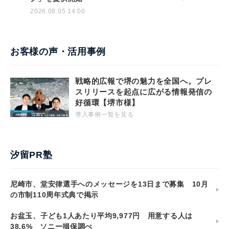
2026.08.05 14:00
お客様の声・活用事例
戦略的広報で堺の魅力を全国へ。プレ
スリリースを起点に広がる情報発信の
好循環【堺市様】
導入事例一覧を見る
汐留PR塾
尼崎市、堂安律選手へのメッセージを13日まで募集 10月
の市制110周年式典で掲示
お盆玉、子ども1人あたり平均9,977円 用意する人は
38.6% ソニー損保調べ