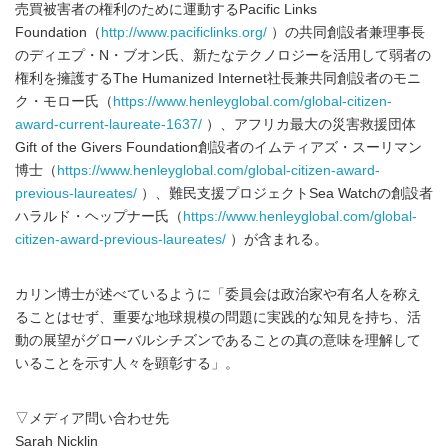
売買被害者の権利のために運動するPacific Links
Foundation（
http://www.pacificlinks.org/
）の共同創設者兼理事長
のディエプ・N・ブオン氏、新たなテクノロジーを活用して弱者の
権利を擁護するThe Humanized Internet社長兼共同創設者のモニ
ク・モロー氏（
https://www.henleyglobal.com/global-citizen-
award-current-laureate-1637/
）、アフリカ最大の災害救援団体
Gift of the Givers Foundation創設者のイムティアズ・スーリマン
博士（
https://www.henleyglobal.com/global-citizen-award-
previous-laureates/
）、難民支援プロジェクトSea Watchの創設者
ハラルド・ヘップナー氏（
https://www.henleyglobal.com/global-
citizen-award-previous-laureates/
）が含まれる。
カリン博士が述べているように「委員会は政治家や有名人を称え
ることはせず、重要な地球規模の問題に実践的な知見を持ち、活
動の展望がグローバルシチズンであることの真の意味を理解して
いることを示す人々を顕彰する」。
▽メディア問い合わせ先
Sarah Nicklin