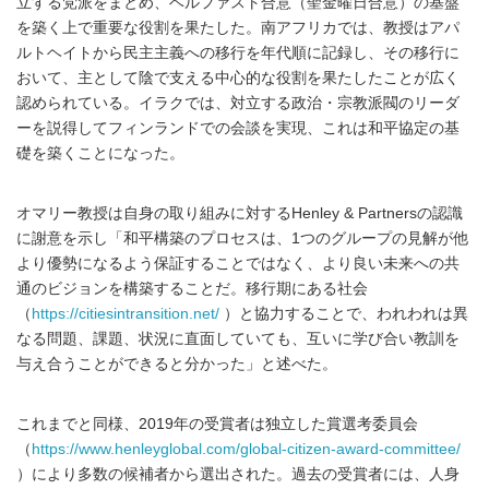
立する党派をまとめ、ベルファスト合意（聖金曜日合意）の基盤
を築く上で重要な役割を果たした。南アフリカでは、教授はアパ
ルトヘイトから民主主義への移行を年代順に記録し、その移行に
おいて、主として陰で支える中心的な役割を果たしたことが広く
認められている。イラクでは、対立する政治・宗教派閥のリーダ
ーを説得してフィンランドでの会談を実現、これは和平協定の基
礎を築くことになった。
オマリー教授は自身の取り組みに対するHenley & Partnersの認識
に謝意を示し「和平構築のプロセスは、1つのグループの見解が他
より優勢になるよう保証することではなく、より良い未来への共
通のビジョンを構築することだ。移行期にある社会
（
https://citiesintransition.net/
）と協力することで、われわれは異
なる問題、課題、状況に直面していても、互いに学び合い教訓を
与え合うことができると分かった」と述べた。
これまでと同様、2019年の受賞者は独立した賞選考委員会
（
https://www.henleyglobal.com/global-citizen-award-committee/
）により多数の候補者から選出された。過去の受賞者には、人身