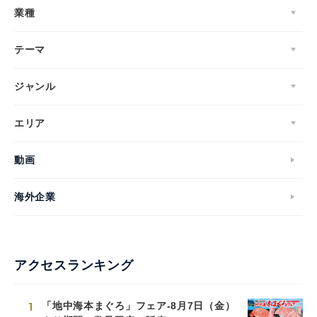
業種
テーマ
ジャンル
エリア
動画
海外企業
アクセスランキング
1
「地中海本まぐろ」フェア-8月7日（金）