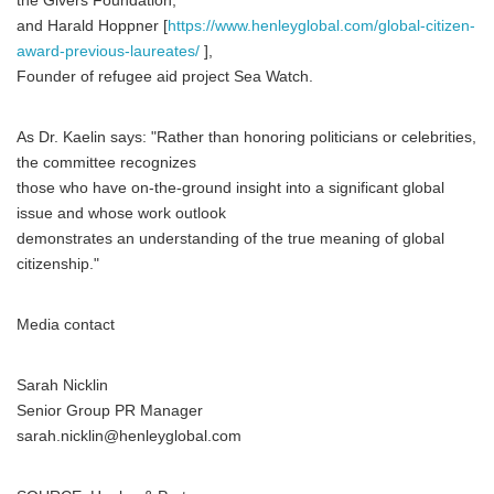
the Givers Foundation,
and Harald Hoppner [
https://www.henleyglobal.com/global-citizen-
award-previous-laureates/
],
Founder of refugee aid project Sea Watch.
As Dr. Kaelin says: "Rather than honoring politicians or celebrities,
the committee recognizes
those who have on-the-ground insight into a significant global
issue and whose work outlook
demonstrates an understanding of the true meaning of global
citizenship."
Media contact
Sarah Nicklin
Senior Group PR Manager
sarah.nicklin@henleyglobal.com