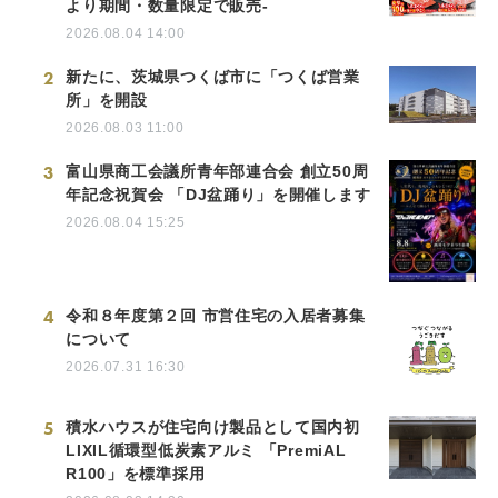
より期間・数量限定で販売-
2026.08.04 14:00
2
新たに、茨城県つくば市に「つくば営業
所」を開設
2026.08.03 11:00
3
富山県商工会議所青年部連合会 創立50周
年記念祝賀会 「DJ盆踊り」を開催します
2026.08.04 15:25
4
令和８年度第２回 市営住宅の入居者募集
について
2026.07.31 16:30
5
積水ハウスが住宅向け製品として国内初
LIXIL循環型低炭素アルミ 「PremiAL
R100」を標準採用