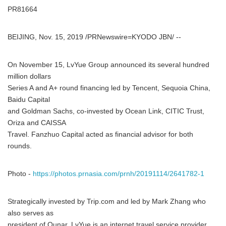
PR81664
BEIJING, Nov. 15, 2019 /PRNewswire=KYODO JBN/ --
On November 15, LvYue Group announced its several hundred
million dollars
Series A and A+ round financing led by Tencent, Sequoia China,
Baidu Capital
and Goldman Sachs, co-invested by Ocean Link, CITIC Trust,
Oriza and CAISSA
Travel. Fanzhuo Capital acted as financial advisor for both
rounds.
Photo -
https://photos.prnasia.com/prnh/20191114/2641782-1
Strategically invested by Trip.com and led by Mark Zhang who
also serves as
president of Qunar, LvYue is an internet travel service provider