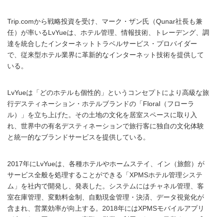
Trip.comから戦略投資を受け、マーク・ザン氏（Qunar社長も兼
任）が率いるLvYueは、ホテル管理、情報技術、トレーデング、調
達を統合したインターネットトラベルサービス・プロバイダー
で、従来型ホテル業界に革新的なインターネット技術を提供して
いる。
LvYueは「どのホテルも個性的」というコンセプトにより高級な旅
行デスティネーション・ホテルブランドの「Floral（フローラ
ル）」を立ち上げた。その土地の文化を居室スペースに取り入
れ、世界中の有名デスティネーションで旅行客に独自の文化体験
と統一的なブランドサービスを提供している。
2017年にLvYueは、各種ホテルやホームステイ、イン（旅館）が
サービス全般を処理することができる「XPMSホテル管理システ
ム」を社内で開発し、発表した。システムにはチャネル管理、客
室在庫管理、変動料金制、自動現金管理・決済、データ視覚化が
含まれ、営業効率が向上する。2018年にはXPMSモバイルアプリ