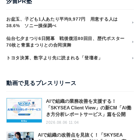
汐留PR塾
お盆玉、子ども1人あたり平均9,977円 用意する人は
38.6% ソニー損保調べ
仙台七夕まつり6日開幕 戦後復活80回目、歴代ポスター
70枚と青葉まつりとの合同演舞
トヨタ決算、数字より先に読まれる「登壇者」
動画で見るプレスリリース
AIで組織の業務改善を支援する！
「SKYSEA Client View」の新CM「AI働
き方分析レポートサービス」篇を公開
2026.08.06 11:04
AIで組織の改善点を見抜く！「SKYSEA