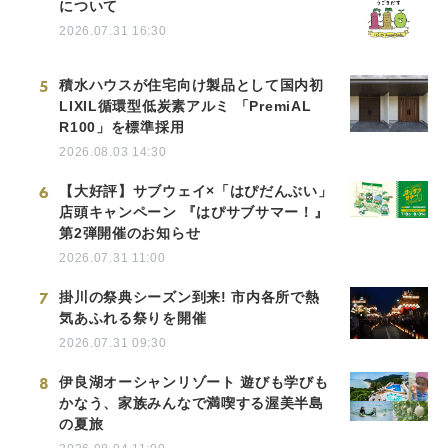
について
2026.07.31 16:30
5
積水ハウスが住宅向け製品として国内初
LIXIL循環型低炭素アルミ 「PremiAL
R100」を標準採用
2026.08.03 14:30
6
【大好評】サブウェイ×「はぴだんぶい」
店頭キャンペーン 『はぴサブサマー！』
第2弾開催のお知らせ
2026.07.31 11:00
7
掛川の祭典シーズン到来! 市内各所で熱
気あふれる祭りを開催
2026.07.31 09:30
8
伊良湖オーシャンリゾート 遊びも学びも
かなう、家族みんなで満喫する渥美半島
の夏旅