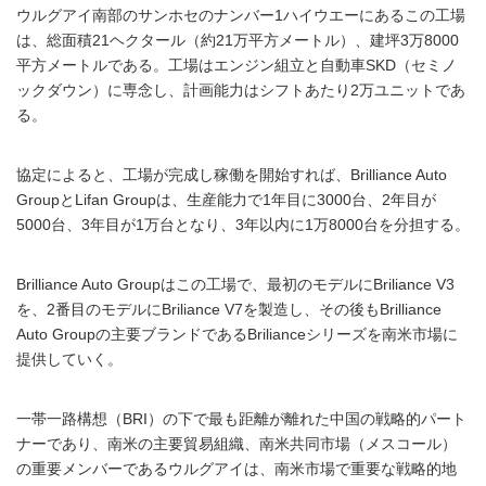
ウルグアイ南部のサンホセのナンバー1ハイウエーにあるこの工場
は、総面積21ヘクタール（約21万平方メートル）、建坪3万8000
平方メートルである。工場はエンジン組立と自動車SKD（セミノ
ックダウン）に専念し、計画能力はシフトあたり2万ユニットであ
る。
協定によると、工場が完成し稼働を開始すれば、Brilliance Auto
GroupとLifan Groupは、生産能力で1年目に3000台、2年目が
5000台、3年目が1万台となり、3年以内に1万8000台を分担する。
Brilliance Auto Groupはこの工場で、最初のモデルにBriliance V3
を、2番目のモデルにBriliance V7を製造し、その後もBrilliance
Auto Groupの主要ブランドであるBrilianceシリーズを南米市場に
提供していく。
一帯一路構想（BRI）の下で最も距離が離れた中国の戦略的パート
ナーであり、南米の主要貿易組織、南米共同市場（メスコール）
の重要メンバーであるウルグアイは、南米市場で重要な戦略的地