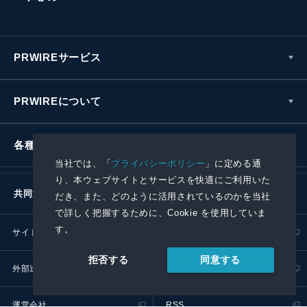
PRWIREサービス
PRWIREについて
各種お問い合わせ
当社では、「
プライバシーポリシー
」に定める通
り、本ウェブサイトとサービスを快適にご利用いた
共同通信社グループ
だき、また、どのように活用されているのかを当社
で詳しく把握するために、Cookie を使用していま
す。
サイトポリシー
プライバシーポリシー
同意する
拒否する
外部送信ポリシー
プレスリリース取扱基準
運営会社
RSS