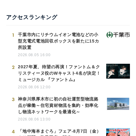
アクセスランキング
1
千葉市内にリチウムイオン電池などの小
型充電式電池回収ボックスを新たに15カ
所設置
2026.08.05 16:00
2
2027年夏、待望の再演！ファントム＆ク
リスティーヌ役のWキャスト4名が決定！
ミュージカル 『ファントム』
2026.08.06 12:00
3
神奈川県厚木市に初の自社運営型物流拠
点が稼働～住宅資材物流を集約・効率化
し物流ネットワークを最適化～
2026.08.06 13:00
4
「地中海本まぐろ」フェア-8月7日（金）