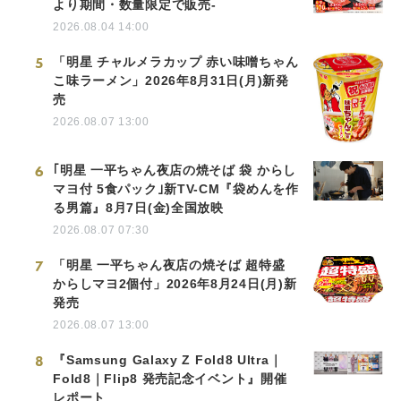
より期間・数量限定で販売-
2026.08.04 14:00
5
「明星 チャルメラカップ 赤い味噌ちゃん
こ味ラーメン」2026年8月31日(月)新発
売
2026.08.07 13:00
6
｢明星 一平ちゃん夜店の焼そば 袋 からし
マヨ付 5食パック｣新TV-CM『袋めんを作
る男篇』8月7日(金)全国放映
2026.08.07 07:30
7
「明星 一平ちゃん夜店の焼そば 超特盛
からしマヨ2個付」2026年8月24日(月)新
発売
2026.08.07 13:00
8
『Samsung Galaxy Z Fold8 Ultra｜
Fold8｜Flip8 発売記念イベント』開催
レポート