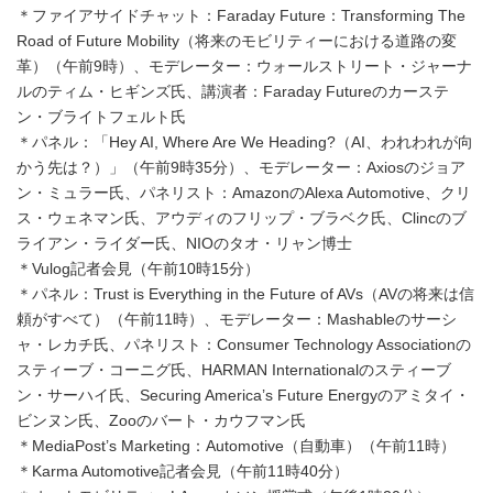
＊ファイアサイドチャット：Faraday Future：Transforming The
Road of Future Mobility（将来のモビリティーにおける道路の変
革）（午前9時）、モデレーター：ウォールストリート・ジャーナ
ルのティム・ヒギンズ氏、講演者：Faraday Futureのカーステ
ン・ブライトフェルト氏
＊パネル：「Hey AI, Where Are We Heading?（AI、われわれが向
かう先は？）」（午前9時35分）、モデレーター：Axiosのジョア
ン・ミュラー氏、パネリスト：AmazonのAlexa Automotive、クリ
ス・ウェネマン氏、アウディのフリップ・ブラベク氏、Clincのブ
ライアン・ライダー氏、NIOのタオ・リャン博士
＊Vulog記者会見（午前10時15分）
＊パネル：Trust is Everything in the Future of AVs（AVの将来は信
頼がすべて）（午前11時）、モデレーター：Mashableのサーシ
ャ・レカチ氏、パネリスト：Consumer Technology Associationの
スティーブ・コーニグ氏、HARMAN Internationalのスティーブ
ン・サーハイ氏、Securing America’s Future Energyのアミタイ・
ビンヌン氏、Zooのバート・カウフマン氏
＊MediaPost’s Marketing：Automotive（自動車）（午前11時）
＊Karma Automotive記者会見（午前11時40分）