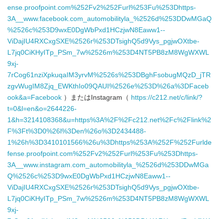
ense.proofpoint.com%252Fv2%252Furl%253Fu%253Dhttps-
3A__www.facebook.com_automobilityla_%2526d%253DDwMGaQ
%2526c%253D9wxE0DgWbPxd1HCzjwN8Eaww1--
ViDajIU4RXCxgSXE%2526r%253DTsighQ5d9Vys_pgjwOXtbe-
L7jq0CiKHyITp_PSm_7w%2526m%253D4NT5PB8zM8WgWXWL
9xj-
7rCog61nziXpkuqaIM3yrvM%2526s%253DBghFsobugMQzD_jTR
zgvWugIM8Zjq_EWKthIo09QAUI%2526e%253D%26a%3DFaceb
ook&a=Facebook
）またはInstagram（
https://c212.net/c/link/?
t=0&l=en&o=2644226-
1&h=3214108368&u=https%3A%2F%2Fc212.net%2Fc%2Flink%2
F%3Ft%3D0%26l%3Den%26o%3D2434488-
1%26h%3D3410101566%26u%3Dhttps%253A%252F%252Furlde
fense.proofpoint.com%252Fv2%252Furl%253Fu%253Dhttps-
3A__www.instagram.com_automobilityla_%2526d%253DDwMGa
Q%2526c%253D9wxE0DgWbPxd1HCzjwN8Eaww1--
ViDajIU4RXCxgSXE%2526r%253DTsighQ5d9Vys_pgjwOXtbe-
L7jq0CiKHyITp_PSm_7w%2526m%253D4NT5PB8zM8WgWXWL
9xj-