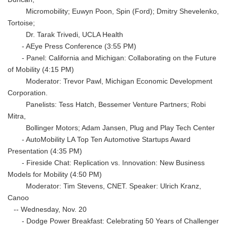
Micromobility; Euwyn Poon, Spin (Ford); Dmitry Shevelenko,
Tortoise;
Dr. Tarak Trivedi, UCLA Health
- AEye Press Conference (3:55 PM)
- Panel: California and Michigan: Collaborating on the Future
of Mobility (4:15 PM)
Moderator: Trevor Pawl, Michigan Economic Development
Corporation.
Panelists: Tess Hatch, Bessemer Venture Partners; Robi
Mitra,
Bollinger Motors; Adam Jansen, Plug and Play Tech Center
- AutoMobility LA Top Ten Automotive Startups Award
Presentation (4:35 PM)
- Fireside Chat: Replication vs. Innovation: New Business
Models for Mobility (4:50 PM)
Moderator: Tim Stevens, CNET. Speaker: Ulrich Kranz,
Canoo
-- Wednesday, Nov. 20
- Dodge Power Breakfast: Celebrating 50 Years of Challenger