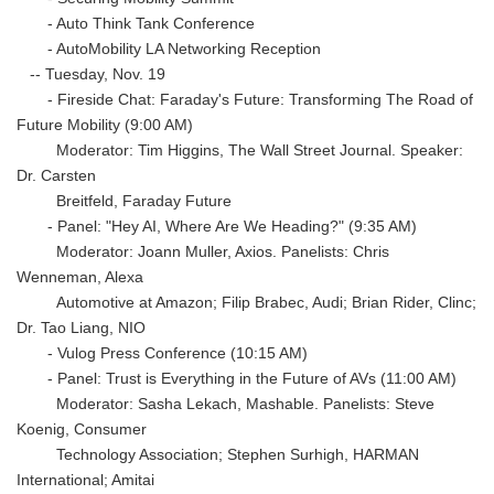
- Auto Think Tank Conference
- AutoMobility LA Networking Reception
-- Tuesday, Nov. 19
- Fireside Chat: Faraday's Future: Transforming The Road of
Future Mobility (9:00 AM)
Moderator: Tim Higgins, The Wall Street Journal. Speaker:
Dr. Carsten
Breitfeld, Faraday Future
- Panel: "Hey AI, Where Are We Heading?" (9:35 AM)
Moderator: Joann Muller, Axios. Panelists: Chris
Wenneman, Alexa
Automotive at Amazon; Filip Brabec, Audi; Brian Rider, Clinc;
Dr. Tao Liang, NIO
- Vulog Press Conference (10:15 AM)
- Panel: Trust is Everything in the Future of AVs (11:00 AM)
Moderator: Sasha Lekach, Mashable. Panelists: Steve
Koenig, Consumer
Technology Association; Stephen Surhigh, HARMAN
International; Amitai