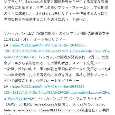
ンフラなど、われわれの産業と関連分野から発生する重要な課題
と機会に対応する、世界に名高いプラットフォームとして短期間
のうちに成長した。われわれはモビリティーを啓蒙する人々に世
界的な舞台を提供することを誇りに思う」と述べた。
▽ハッカソンはEV（電気自動車）のインフラと採用の解決を支援
11月18日（月）、オートモビリティー
LA（
https://c212.net/c/link/?t=0&l=en&o=2644226-
1&h=1913348474&u=https%3A%2F%2Fautomobilityla.com%2F&
a=AutoMobility+LA
）ハッカソンの勝者が発表され、2万ドルの賞
金プールから表彰される。その勝利者は、スマート充電ジャーニ
ー計画、性能の向上、車内体験と車両位置データの使用といった4
つの重要分野における電気化に重点を置き、厳格な競争プロセス
の中で審査される。今年のオートモビリティー
LA（
https://c212.net/c/link/?t=0&l=en&o=2644226-
1&h=1913348474&u=https%3A%2F%2Fautomobilityla.com%2F&
a=AutoMobility+LA
）ハッカソンはアマゾン ウェブ サービス
（AWS）とHERE Technologiesが提供し、SiriusXM Connected
Vehicle Services Inc.（SiriusXM Holdings Inc.の関連会社）が共同