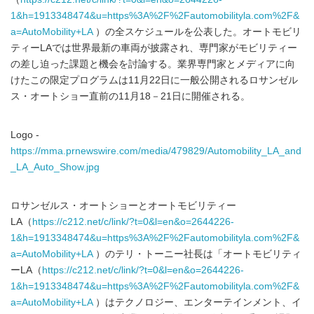
1&h=1913348474&u=https%3A%2F%2Fautomobilityla.com%2F&
a=AutoMobility+LA
）の全スケジュールを公表した。オートモビリ
ティーLAでは世界最新の車両が披露され、専門家がモビリティー
の差し迫った課題と機会を討論する。業界専門家とメディアに向
けたこの限定プログラムは11月22日に一般公開されるロサンゼル
ス・オートショー直前の11月18－21日に開催される。
Logo -
https://mma.prnewswire.com/media/479829/Automobility_LA_and
_LA_Auto_Show.jpg
ロサンゼルス・オートショーとオートモビリティー
LA（
https://c212.net/c/link/?t=0&l=en&o=2644226-
1&h=1913348474&u=https%3A%2F%2Fautomobilityla.com%2F&
a=AutoMobility+LA
）のテリ・トーニー社長は「オートモビリティ
ーLA（
https://c212.net/c/link/?t=0&l=en&o=2644226-
1&h=1913348474&u=https%3A%2F%2Fautomobilityla.com%2F&
a=AutoMobility+LA
）はテクノロジー、エンターテインメント、イ