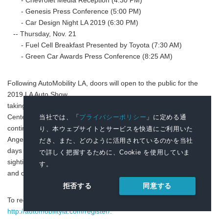
- Chevrolet Media Reception (4:30 PM)
- Genesis Press Conference (5:00 PM)
- Car Design Night LA 2019 (6:30 PM)
-- Thursday, Nov. 21
- Fuel Cell Breakfast Presented by Toyota (7:30 AM)
- Green Car Awards Press Conference (8:25 AM)
Following AutoMobility LA, doors will open to the public for the
2019 LA Auto Show,
taking place Nov. 22-Dec. 1 at the Los Angeles Convention
当社では、「
プライバシーポリシー
」に定める通
Center. The LA Auto Show
continues to be one of the biggest annual gatherings in Los
り、本ウェブサイトとサービスを快適にご利用いた
Angeles, with ten jam-packed
だき、また、どのように活用されているのかを当社
days of test drives, new and custom vehicle showcases, celebrity
で詳しく把握するために、Cookie を使用していま
sightings, sharable moments,
す。
and one-of-a-kind experiences.
同意する
拒否する
To register for AutoMobility LA, please visit:
http://automobilityla.com/register/.