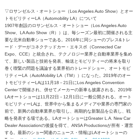
▽ロサンゼルス・オートショー（Los Angeles Auto Show）とオー
トモビリティーLA（Automobility LA）について
1907年創設のロサンゼルス・オートショー（Los Angeles Auto
Show、LA Auto Show（R））は、毎シーズン最初に開催される主
要な北米自動車ショーである。2016年に同ショーのプレス&トレ
ード・デーがコネクテッドカー・エキスポ（Connected Car
Expo、CCE）と統合され、テクノロジー業界と自動車業界を集め
て、新しい製品と技術を発表、輸送とモビリティーの将来を取り
巻く喫緊の問題を議論する業界初のトレードショー、オートモビ
リティーLA（AutoMobility LA（TM））になった。2019年のオー
トモビリティーLAは11月18－21日にLos Angeles Convention
Centerで開催され、併せてメーカーの新車も披露される。2019年
LAオートショーは11月22日－12月1日に一般公開される。オート
モビリティーLAは、世界中から集まるメディアや業界の専門家の
前で、新興の自動車業界が取引し、画期的な新製品を公表し、戦
略を発表する場である。LAオートショーはGreater L.A. New Car
Dealer Associationの後援を得て、ANSA Productionsが所有・運営
する。最新のショー関連のニュース・情報はLAオートショーの