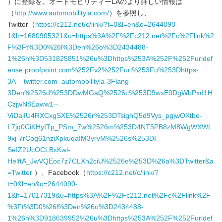
）に登録を。オートモビリティーLAのより詳しい情報は
English
（
http://www.automobilityla.com/
）を参照し、
Twitter（
https://c212.net/c/link/?t=0&l=en&o=2644090-
1&h=1680905321&u=https%3A%2F%2Fc212.net%2Fc%2Flink%2
F%3Ft%3D0%26l%3Den%26o%3D2434488-
1%26h%3D531825851%26u%3Dhttps%253A%252F%252Furldef
ense.proofpoint.com%252Fv2%252Furl%253Fu%253Dhttps-
3A__twitter.com_automobilityla-3Flang-
3Den%2526d%253DDwMGaQ%2526c%253D9wxE0DgWbPxd1H
CzjwN8Eaww1--
ViDajIU4RXCxgSXE%2526r%253DTsighQ5d9Vys_pgjwOXtbe-
L7jq0CiKHyITp_PSm_7w%2526m%253D4NT5PB8zM8WgWXWL
9xj-7rCog61nziXpkuqaIM3yrvM%2526s%253DI-
SeIZ2UcOCLBxKwl-
HelftA_JwVQEoc7z7CLXh2ciU%2526e%253D%26a%3DTwitter&a
=Twitter
）、Facebook（
https://c212.net/c/link/?
t=0&l=en&o=2644090-
1&h=17017319&u=https%3A%2F%2Fc212.net%2Fc%2Flink%2F
%3Ft%3D0%26l%3Den%26o%3D2434488-
1%26h%3D918639952%26u%3Dhttps%253A%252F%252Furldef