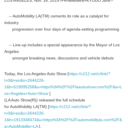
LOS ANGELES, Nov. 16, 2019 /PRNewswire=KYODO JBN/--
-- AutoMobility LA(TM) cements its role as a catalyst for
industry
progression over four days of agenda-setting programming
-- Line-up includes a special appearance by the Mayor of Los
Angeles
amongst breaking news, discussions and vehicle debuts
Today, the Los Angeles Auto Show [
https://c212.net/c/link/?
t=0&l=en&o=2644226-
1&h=519095258&u=https%3A%2F%2Flaautoshow.com%2F&a=L
os+Angeles+Auto+Show
]
(LA Auto Show(R)) released the full schedule
for AutoMobility LA(TM) [
https://c212.net/c/link/?
t=0&l=en&o=2644226-
1&h=1913348474&u=https%3A%2F%2Fautomobilityla.com%2F&
a=AutoMobility+LA
],