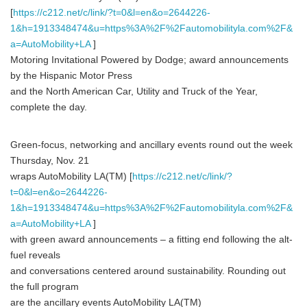
[
https://c212.net/c/link/?t=0&l=en&o=2644226-
1&h=1913348474&u=https%3A%2F%2Fautomobilityla.com%2F&
a=AutoMobility+LA
]
Motoring Invitational Powered by Dodge; award announcements
by the Hispanic Motor Press
and the North American Car, Utility and Truck of the Year,
complete the day.
Green-focus, networking and ancillary events round out the week
Thursday, Nov. 21
wraps AutoMobility LA(TM) [
https://c212.net/c/link/?
t=0&l=en&o=2644226-
1&h=1913348474&u=https%3A%2F%2Fautomobilityla.com%2F&
a=AutoMobility+LA
]
with green award announcements – a fitting end following the alt-
fuel reveals
and conversations centered around sustainability. Rounding out
the full program
are the ancillary events AutoMobility LA(TM)