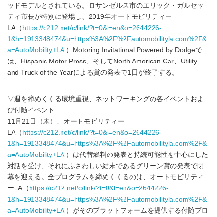
ッドモデルとされている。ロサンゼルス市のエリック・ガルセッ
ティ市長が特別に登場し、2019年オートモビリティー
LA（
https://c212.net/c/link/?t=0&l=en&o=2644226-
1&h=1913348474&u=https%3A%2F%2Fautomobilityla.com%2F&
a=AutoMobility+LA
）Motoring Invitational Powered by Dodgeで
は、Hispanic Motor Press、そしてNorth American Car、Utility
and Truck of the Yearによる賞の発表で1日が終了する。
▽週を締めくくる環境重視、ネットワーキングの各イベントおよ
び付随イベント
11月21日（木）、オートモビリティー
LA（
https://c212.net/c/link/?t=0&l=en&o=2644226-
1&h=1913348474&u=https%3A%2F%2Fautomobilityla.com%2F&
a=AutoMobility+LA
）は代替燃料の発表と持続可能性を中心にした
対話を受け、それにふさわしい結末であるグリーン賞の発表で閉
幕を迎える。全プログラムを締めくくるのは、オートモビリティ
ーLA（
https://c212.net/c/link/?t=0&l=en&o=2644226-
1&h=1913348474&u=https%3A%2F%2Fautomobilityla.com%2F&
a=AutoMobility+LA
）がそのプラットフォームを提供する付随プロ