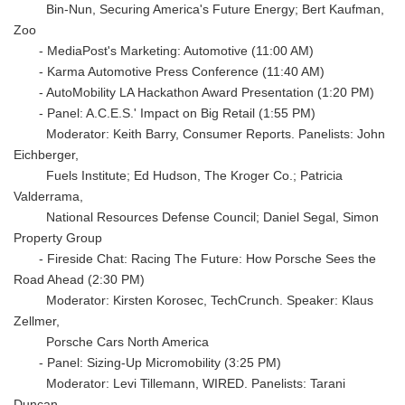
Bin-Nun, Securing America's Future Energy; Bert Kaufman,
Zoo
- MediaPost's Marketing: Automotive (11:00 AM)
- Karma Automotive Press Conference (11:40 AM)
- AutoMobility LA Hackathon Award Presentation (1:20 PM)
- Panel: A.C.E.S.' Impact on Big Retail (1:55 PM)
Moderator: Keith Barry, Consumer Reports. Panelists: John
Eichberger,
Fuels Institute; Ed Hudson, The Kroger Co.; Patricia
Valderrama,
National Resources Defense Council; Daniel Segal, Simon
Property Group
- Fireside Chat: Racing The Future: How Porsche Sees the
Road Ahead (2:30 PM)
Moderator: Kirsten Korosec, TechCrunch. Speaker: Klaus
Zellmer,
Porsche Cars North America
- Panel: Sizing-Up Micromobility (3:25 PM)
Moderator: Levi Tillemann, WIRED. Panelists: Tarani
Duncan,