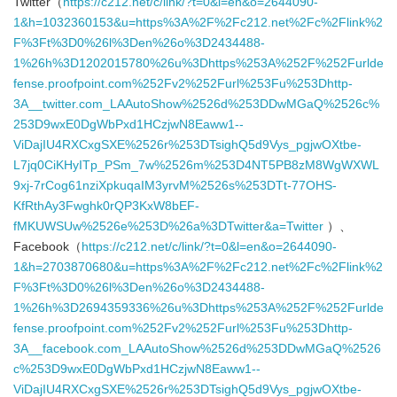
Twitter（
https://c212.net/c/link/?t=0&l=en&o=2644090-
1&h=1032360153&u=https%3A%2F%2Fc212.net%2Fc%2Flink%2
F%3Ft%3D0%26l%3Den%26o%3D2434488-
1%26h%3D1202015780%26u%3Dhttps%253A%252F%252Furlde
fense.proofpoint.com%252Fv2%252Furl%253Fu%253Dhttp-
3A__twitter.com_LAAutoShow%2526d%253DDwMGaQ%2526c%
253D9wxE0DgWbPxd1HCzjwN8Eaww1--
ViDajIU4RXCxgSXE%2526r%253DTsighQ5d9Vys_pgjwOXtbe-
L7jq0CiKHyITp_PSm_7w%2526m%253D4NT5PB8zM8WgWXWL
9xj-7rCog61nziXpkuqaIM3yrvM%2526s%253DTt-77OHS-
KfRthAy3Fwghk0rQP3KxW8bEF-
fMKUWSUw%2526e%253D%26a%3DTwitter&a=Twitter
）、
Facebook（
https://c212.net/c/link/?t=0&l=en&o=2644090-
1&h=2703870680&u=https%3A%2F%2Fc212.net%2Fc%2Flink%2
F%3Ft%3D0%26l%3Den%26o%3D2434488-
1%26h%3D2694359336%26u%3Dhttps%253A%252F%252Furlde
fense.proofpoint.com%252Fv2%252Furl%253Fu%253Dhttp-
3A__facebook.com_LAAutoShow%2526d%253DDwMGaQ%2526
c%253D9wxE0DgWbPxd1HCzjwN8Eaww1--
ViDajIU4RXCxgSXE%2526r%253DTsighQ5d9Vys_pgjwOXtbe-