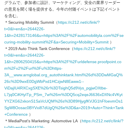
グラムで、参加者に設計、マーケティング、安全の業界リーダー
の意見を聞く場を提供する。今年の付随イベントは下記イベント
を含む。
＊Securing Mobility Summit（
https://c212.net/c/link/?
t=0&l=en&o=2644226-
1&h=2428173146&u=https%3A%2F%2Fautomobilityla.com%2Fse
curing-mobility-summit%2F&a=Securing+Mobility+Summit
）
＊2019 Auto Think Tank Conference（
https://c212.net/c/link/?
t=0&l=en&o=2644226-
1&h=2806250415&u=https%3A%2F%2Furldefense.proofpoint.co
m%2Fv2%2Furl%3Fu%3Dhttps-
3A__www.arnglobal.org_autothinktank.html%26d%3DDwMGaQ%
26c%3D9wxE0DgWbPxd1HCzjwN8Eaww1--
ViDajIU4RXCxgSXE%26r%3DTsighQ5d9Vys_pgjwOXtbe-
L7jq0CiKHyITp_PSm_7w%26m%3DQ5cq2eqeJ6636xDXNc4VKyt
YYZXG62xkonS1SaVcUQM%26s%3D89HjygfKVJG1hFfoevmOs1
SgW8Oosac0BYVxi87dUgQ%26e%3D&a=2019+Auto+Think+Tank
+Conference
）
＊MediaPost's Marketing: Automotive LA（
https://c212.net/c/link/?
t=0&l=en&o=2644226-