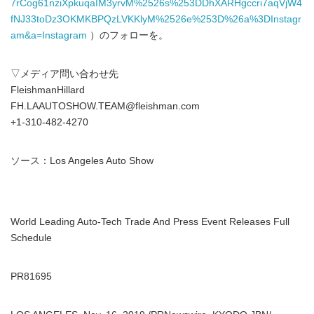
7rCog61nziXpkuqaIM3yrvM%2526s%253DDhXARHgccri7aqVjW4
fNJ33toDz3OKMKBPQzLVKKlyM%2526e%253D%26a%3DInstagr
am&a=Instagram
）のフォローを。
▽メディア問い合わせ先
FleishmanHillard
FH.LAAUTOSHOW.TEAM@fleishman.com
+1-310-482-4270
ソース：Los Angeles Auto Show
World Leading Auto-Tech Trade And Press Event Releases Full
Schedule
PR81695