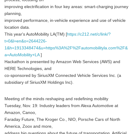
improving electrification in four key areas: smart-charging journey
planning,
improved performance, in-vehicle experience and use of vehicle
location data.
This year's AutoMobility LA(TM) [
https://c212.net/c/link/?
t=0&l=en&o=2644226-
1&h=1913348474&u=https%3A%2F%2Fautomobilityla.com%2F&
a=AutoMobility+LA
]
Hackathon is presented by Amazon Web Services (AWS) and
HERE Technologies, and
co-sponsored by SiriusXM Connected Vehicle Services Inc. (a
subsidiary of SiriusXM Holdings Inc).
Meeting of the minds reshaping and redefining mobility
Tuesday, Nov. 19: Industry leaders from Alexa Automotive at
Amazon, Canoo,
Faraday Future, The Kroger Co., NIO, Porsche Cars of North
America, Zoox and more,
address big questions about the future of transportation. Artificial