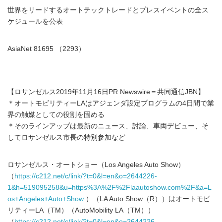
世界をリードするオートテックトレードとプレスイベントの全ス
ケジュールを公表
AsiaNet 81695 （2293）
【ロサンゼルス2019年11月16日PR Newswire＝共同通信JBN】
＊オートモビリティーLAはアジェンダ設定プログラムの4日間で業
界の触媒としての役割を固める
＊そのラインアップは最新のニュース、討論、車両デビュー、そ
してロサンゼルス市長の特別参加など
ロサンゼルス・オートショー（Los Angeles Auto Show）
（
https://c212.net/c/link/?t=0&l=en&o=2644226-
1&h=519095258&u=https%3A%2F%2Flaautoshow.com%2F&a=L
os+Angeles+Auto+Show
）（LA Auto Show（R））はオートモビ
リティーLA（TM）（AutoMobility LA（TM））
（
https://c212.net/c/link/?t=0&l=en&o=2644226-