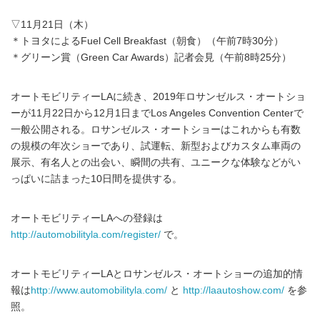
▽11月21日（木）
＊トヨタによるFuel Cell Breakfast（朝食）（午前7時30分）
＊グリーン賞（Green Car Awards）記者会見（午前8時25分）
オートモビリティーLAに続き、2019年ロサンゼルス・オートショ
ーが11月22日から12月1日までLos Angeles Convention Centerで
一般公開される。ロサンゼルス・オートショーはこれからも有数
の規模の年次ショーであり、試運転、新型およびカスタム車両の
展示、有名人との出会い、瞬間の共有、ユニークな体験などがい
っぱいに詰まった10日間を提供する。
オートモビリティーLAへの登録は
http://automobilityla.com/register/
で。
オートモビリティーLAとロサンゼルス・オートショーの追加的情
報は
http://www.automobilityla.com/
と
http://laautoshow.com/
を参
照。