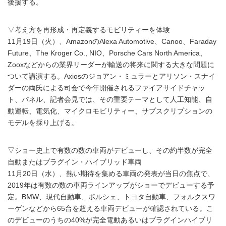
後援する。
▽考え方を再形成・再定義するモビリティーを体験
11月19日（火）、AmazonのAlexa Automotive、Canoo、Faraday
Future、The Kroger Co., NIO、Porsche Cars North America、
Zooxなどからの業界リーダーが輸送の将来に関する大きな問題に
ついて講演する。Axiosのジョアン・ミュラーとアリソン・スナイ
ダーの両氏による司会で今年開催されるファイアサイドチャッ
ト、パネル、記者会見では、その重要テーマとして人工知能、自
動運転、電気化、マイクロモビリティー、サプスクリプションの
モデルを採り上げる。
▽ショー史上で有数の数の車両がデビューし、その約半数が完全
自動またはプラグイン・ハイブリッド車両
11月20日（水）、熱い期待を集める車両の発表が当日の焦点で、
2019年は有数の数の車両ラインアップがショーでデビューする予
定。BMW、現代自動車、ポルシェ、トヨタ自動車、フォルクスワ
ーゲンなどから65台を超える車両デビューが確認されている。こ
のデビューのうちの40%が完全電動あるいはプラグインハイブリ