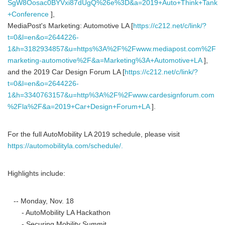
SgW8Oosac0BYVxi87dUgQ%26e%3D&a=2019+Auto+Think+Tank
+Conference
],
MediaPost's Marketing: Automotive LA [
https://c212.net/c/link/?
t=0&l=en&o=2644226-
1&h=3182934857&u=https%3A%2F%2Fwww.mediapost.com%2F
marketing-automotive%2F&a=Marketing%3A+Automotive+LA
],
and the 2019 Car Design Forum LA [
https://c212.net/c/link/?
t=0&l=en&o=2644226-
1&h=3340763157&u=http%3A%2F%2Fwww.cardesignforum.com
%2Fla%2F&a=2019+Car+Design+Forum+LA
].
For the full AutoMobility LA 2019 schedule, please visit
https://automobilityla.com/schedule/.
Highlights include:
-- Monday, Nov. 18
- AutoMobility LA Hackathon
- Securing Mobility Summit