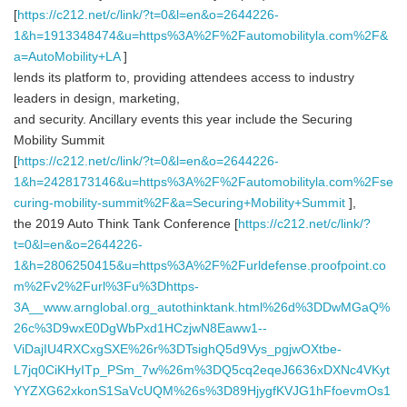
[
https://c212.net/c/link/?t=0&l=en&o=2644226-
1&h=1913348474&u=https%3A%2F%2Fautomobilityla.com%2F&
a=AutoMobility+LA
]
lends its platform to, providing attendees access to industry
leaders in design, marketing,
and security. Ancillary events this year include the Securing
Mobility Summit
[
https://c212.net/c/link/?t=0&l=en&o=2644226-
1&h=2428173146&u=https%3A%2F%2Fautomobilityla.com%2Fse
curing-mobility-summit%2F&a=Securing+Mobility+Summit
],
the 2019 Auto Think Tank Conference [
https://c212.net/c/link/?
t=0&l=en&o=2644226-
1&h=2806250415&u=https%3A%2F%2Furldefense.proofpoint.co
m%2Fv2%2Furl%3Fu%3Dhttps-
3A__www.arnglobal.org_autothinktank.html%26d%3DDwMGaQ%
26c%3D9wxE0DgWbPxd1HCzjwN8Eaww1--
ViDajIU4RXCxgSXE%26r%3DTsighQ5d9Vys_pgjwOXtbe-
L7jq0CiKHyITp_PSm_7w%26m%3DQ5cq2eqeJ6636xDXNc4VKyt
YYZXG62xkonS1SaVcUQM%26s%3D89HjygfKVJG1hFfoevmOs1