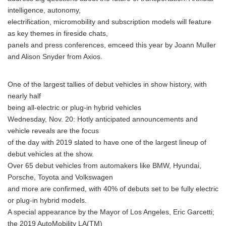
intelligence, autonomy,
electrification, micromobility and subscription models will feature
as key themes in fireside chats,
panels and press conferences, emceed this year by Joann Muller
and Alison Snyder from Axios.
One of the largest tallies of debut vehicles in show history, with
nearly half
being all-electric or plug-in hybrid vehicles
Wednesday, Nov. 20: Hotly anticipated announcements and
vehicle reveals are the focus
of the day with 2019 slated to have one of the largest lineup of
debut vehicles at the show.
Over 65 debut vehicles from automakers like BMW, Hyundai,
Porsche, Toyota and Volkswagen
and more are confirmed, with 40% of debuts set to be fully electric
or plug-in hybrid models.
A special appearance by the Mayor of Los Angeles, Eric Garcetti;
the 2019 AutoMobility LA(TM)