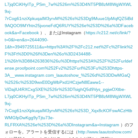
L7jq0CiKHyITp_PSm_7w%2526m%253D4NT5PB8zM8WgWXWL
9xj-
7rCog61nziXpkuqaIM3yrvM%2526s%253Dg9Muue1fpMqfQZ5iBd
9AQOO9MYhtn25jvoneFdQ6RUY%2526e%253D%26a%3DFaceb
ook&a=Facebook
）、またはInstagram（
https://c212.net/c/link/?
t=0&l=en&o=2644090-
1&h=3949725511&u=https%3A%2F%2Fc212.net%2Fc%2Flink%2
F%3Ft%3D0%26l%3Den%26o%3D2434488-
1%26h%3D884263836%26u%3Dhttps%253A%252F%252Furldef
ense.proofpoint.com%252Fv2%252Furl%253Fu%253Dhttps-
3A__www.instagram.com_laautoshow_%2526d%253DDwMGaQ
%2526c%253D9wxE0DgWbPxd1HCzjwN8Eaww1--
ViDajIU4RXCxgSXE%2526r%253DTsighQ5d9Vys_pgjwOXtbe-
L7jq0CiKHyITp_PSm_7w%2526m%253D4NT5PB8zM8WgWXWL
Japanese
9xj-
7rCog61nziXpkuqaIM3yrvM%2526s%253D_Xqx8cKOFswACzHtb
WMGfpDwKgg9yTjtu73e-
RLFRXA%2526e%253D%26a%3DInstagram&a=Instagram
）のフ
ォローを。アラートを受信するには（
http://www.laautoshow.com/