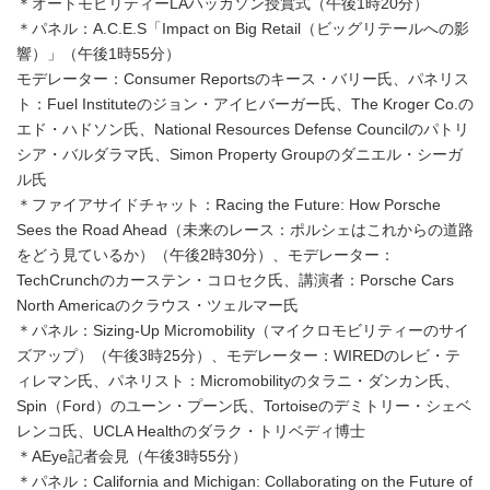
＊オートモビリティーLAハッカソン授賞式（午後1時20分）
＊パネル：A.C.E.S「Impact on Big Retail（ビッグリテールへの影
響）」（午後1時55分）
モデレーター：Consumer Reportsのキース・バリー氏、パネリス
ト：Fuel Instituteのジョン・アイヒバーガー氏、The Kroger Co.の
エド・ハドソン氏、National Resources Defense Councilのパトリ
シア・バルダラマ氏、Simon Property Groupのダニエル・シーガ
ル氏
＊ファイアサイドチャット：Racing the Future: How Porsche
Sees the Road Ahead（未来のレース：ポルシェはこれからの道路
をどう見ているか）（午後2時30分）、モデレーター：
TechCrunchのカーステン・コロセク氏、講演者：Porsche Cars
North Americaのクラウス・ツェルマー氏
＊パネル：Sizing-Up Micromobility（マイクロモビリティーのサイ
ズアップ）（午後3時25分）、モデレーター：WIREDのレビ・テ
ィレマン氏、パネリスト：Micromobilityのタラニ・ダンカン氏、
Spin（Ford）のユーン・プーン氏、Tortoiseのデミトリー・シェベ
レンコ氏、UCLA Healthのダラク・トリベディ博士
＊AEye記者会見（午後3時55分）
＊パネル：California and Michigan: Collaborating on the Future of