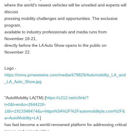
where the world's newest vehicles will be unveiled and experts will
discuss
pressing mobility challenges and opportunities. The exclusive
program,
available to industry professionals and media runs from
November 18-21,
directly before the LA Auto Show opens to the public on
November 22.
Logo -
https://mma.prnewswire.com/media/479829/Automobility_LA_and
_LA_Auto_Show.jpg
"AutoMobility LA(TM) [
https://c212.net/c/link/?
t=0&l=en&o=2644226-
1&h=1913348474&u=https%3A%2F%2Fautomobilityla.com%2F&
a=AutoMobility+LA
]
has fast become a world-renowned platform for addressing critical