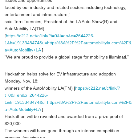
issues and opportunities
faced by our industry and related sectors including technology,
entertainment and infrastructure,"
said Terri Toennies, President of the LA Auto Show(R) and
AutoMobility LA(TM)
[
https://c212.net/c/link/?t=0&l=en&o=2644226-
1&h=1913348474&u=https%3A%2F%2Fautomobilityla.com%2F&
a=AutoMobility+LA
] .
"We are proud to provide a global stage for mobility's illuminati."
Hackathon helps solve for EV infrastructure and adoption
Monday, Nov. 18:
winners of the AutoMobility LA(TM) [
https://c212.net/c/link/?
t=0&l=en&o=2644226-
1&h=1913348474&u=https%3A%2F%2Fautomobilityla.com%2F&
a=AutoMobility+LA
]
Hackathon will be revealed and awarded from a prize pool of
$20,000.
The winners will have gone through an intense competition
process, focusing on