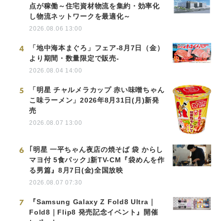
点が稼働～住宅資材物流を集約・効率化
し物流ネットワークを最適化～
2026.08.06 13:00
4
「地中海本まぐろ」フェア-8月7日（金）
より期間・数量限定で販売-
2026.08.04 14:00
5
「明星 チャルメラカップ 赤い味噌ちゃん
こ味ラーメン」2026年8月31日(月)新発
売
2026.08.07 13:00
6
｢明星 一平ちゃん夜店の焼そば 袋 からし
マヨ付 5食パック｣新TV-CM『袋めんを作
る男篇』8月7日(金)全国放映
2026.08.07 07:30
7
『Samsung Galaxy Z Fold8 Ultra｜
Fold8｜Flip8 発売記念イベント』開催