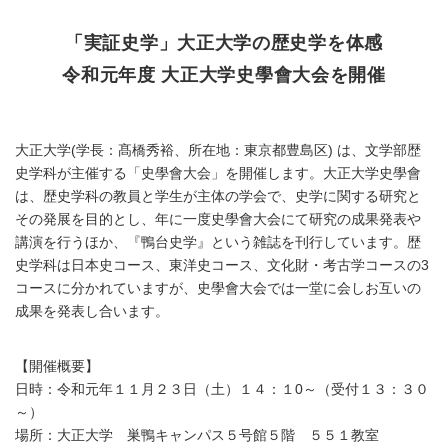
「実証史学」大正大学の歴史学を体感
令和元年度 大正大学史學會大会を開催
大正大学(学長：髙橋秀裕、所在地：東京都豊島区) は、文学部歴
史学科が主催する「史學會大会」を開催します。大正大学史學會
は、歴史学科の教員と学生が主体の学会で、史学に関する研究と
その発展を目的とし、年に一度史學會大会にて研究の成果発表や
講演を行うほか、『鴨台史学』という雑誌を刊行しています。歴
史学科は日本史コース、東洋史コース、文化財・考古学コースの3
コースに分かれていますが、史學會大会では一堂に会しお互いの
成果を発表し合います。
【開催概要】
日時：令和元年１１月２３日（土）１４：１0～（受付１３：３０
～）
場所：大正大学 巣鴨キャンパス５号館５階 ５５１教室