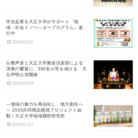
学生起業を大正大学がサポート「地
域・社会イノベ―タープログラム」進
行中
2020/1/31
仏教声楽と大正大学雅楽倶楽部による
演奏の饗宴に、300名が耳を傾ける 天
台声明公演開催
2020/1/29
～地域の魅力を商品化し、地方創生へ
～ 2020共同商品開発プロジェクト始
動！大正大学地域構想研究所
Japanese
2020/1/27