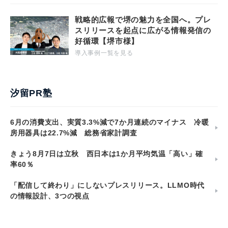
戦略的広報で堺の魅力を全国へ。プレ
スリリースを起点に広がる情報発信の
好循環【堺市様】
導入事例一覧を見る
汐留PR塾
6月の消費支出、実質3.3%減で7か月連続のマイナス 冷暖
房用器具は22.7%減 総務省家計調査
きょう8月7日は立秋 西日本は1か月平均気温「高い」確
率60％
「配信して終わり」にしないプレスリリース。LLMO時代
の情報設計、3つの視点