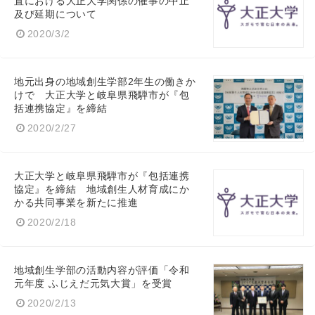
置における大正大学関係の催事の中止
及び延期について
2020/3/2
地元出身の地域創生学部2年生の働きか
けで 大正大学と岐阜県飛騨市が『包
括連携協定』を締結
2020/2/27
大正大学と岐阜県飛騨市が『包括連携
協定』を締結 地域創生人材育成にか
かる共同事業を新たに推進
2020/2/18
地域創生学部の活動内容が評価「令和
元年度 ふじえだ元気大賞」を受賞
2020/2/13