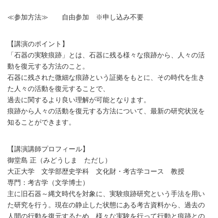
≪参加方法≫ 自由参加 ※申し込み不要
【講演のポイント】
「石器の実験痕跡」とは、石器に残る様々な痕跡から、人々の活
動を復元する方法のこと。
石器に残された微細な痕跡という証拠をもとに、その時代を生き
た人々の活動を復元することで、
過去に関するより良い理解が可能となります。
痕跡から人々の活動を復元する方法について、最新の研究状況を
知ることができます。
【講演講師プロフィール】
御堂島 正（みどうしま ただし）
大正大学 文学部歴史学科 文化財・考古学コース 教授
専門：考古学（文学博士）
主に旧石器～縄文時代を対象に、実験痕跡研究という手法を用い
た研究を行う。現在の静止した状態にある考古資料から、過去の
人間の行動を復元するため、様々な実験を行って行動と痕跡との