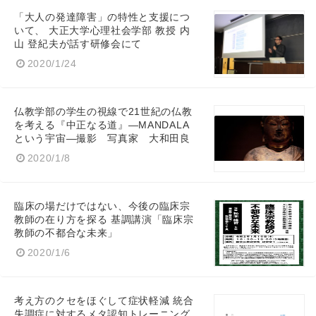
「大人の発達障害」の特性と支援につ
いて、 大正大学心理社会学部 教授 内
山 登紀夫が話す研修会にて
English
2020/1/24
仏教学部の学生の視線で21世紀の仏教
を考える『中正なる道』―MANDALA
という宇宙―撮影 写真家 大和田良
2020/1/8
臨床の場だけではない、今後の臨床宗
教師の在り方を探る 基調講演「臨床宗
教師の不都合な未来」
2020/1/6
考え方のクセをほぐして症状軽減 統合
失調症に対するメタ認知トレーニング