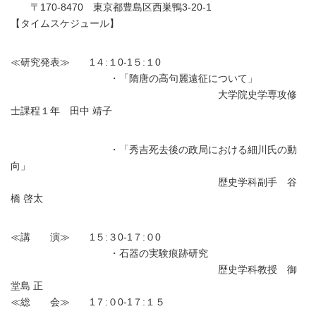
〒170-8470 東京都豊島区西巣鴨3-20-1
【タイムスケジュール】
≪研究発表≫ 1４:１0-1５:１0
・「隋唐の高句麗遠征について」
大学院史学専攻修
士課程１年 田中 靖子
・「秀吉死去後の政局における細川氏の動
向」
歴史学科副手 谷
橋 啓太
≪講 演≫ 1５:３0-1７:０0
・石器の実験痕跡研究
歴史学科教授 御
堂島 正
≪総 会≫ 1７:０0-1７:１５