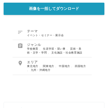
画像を一括してダウンロード

テーマ
イベント・セミナー・展示会

ジャンル
学校教育
、
生涯学習・習い事
、
芸術・美
術・文学・学問
、
文化施設・社会教育施設

エリア
東北地方
、
関東地方
、
中国地方
、
四国地方
、
九州・沖縄地方