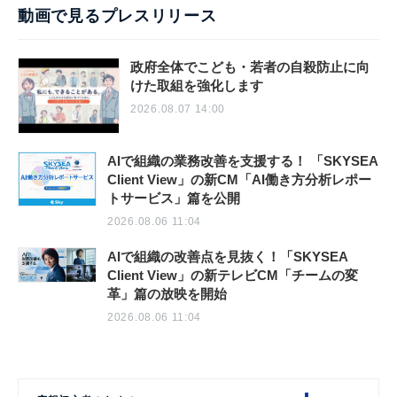
動画で見るプレスリリース
政府全体でこども・若者の自殺防止に向
けた取組を強化します
2026.08.07 14:00
AIで組織の業務改善を支援する！ 「SKYSEA
Client View」の新CM「AI働き方分析レポー
トサービス」篇を公開
2026.08.06 11:04
AIで組織の改善点を見抜く！「SKYSEA
Client View」の新テレビCM「チームの変
革」篇の放映を開始
2026.08.06 11:04