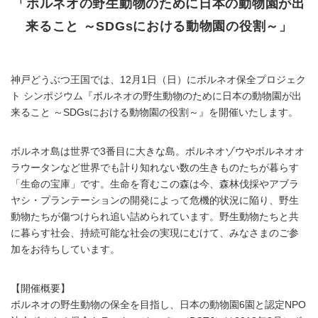
「ボルネオの野生動物のために日本の動物園が出
来ること ～SDGsにおける動物園の役割～」
神戸どうぶつ王国では、12月1日（日）にボルネオ保全プロジェク
ト シンポジウム『ボルネオの野生動物のために日本の動物園が出
来ること ～SDGsにおける動物園の役割～』を開催いたします。
ボルネオ島は世界で3番目に大きな島。ボルネオゾウやボルネオオ
ラウータンなど世界でも計り知れない数の生きものたちが暮らす
「生命の宝庫」です。生命を育むこの森は今、森林伐採やアブラ
ヤシ・プランテーションの開発によって危機的状況に陥り、野生
動物たちが傷つけられ追い詰められています。野生動物たちと共
に暮らす社会、持続可能な社会の実現にむけて、みなさまのご参
加をお待ちしています。
【開催概要】
ボルネオの野生動物の保全を目指し、日本の動物園6園と認定NPO