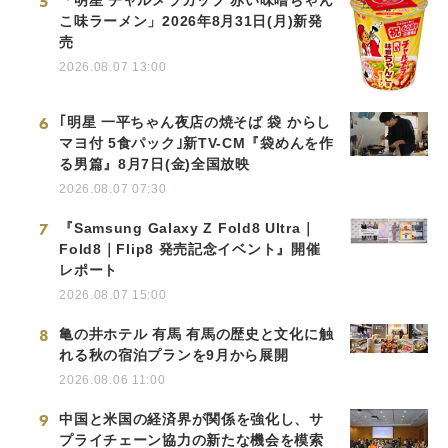
5
「明星 チャルメラカップ 赤い味噌ちゃん
こ味ラーメン」2026年8月31日(月)新発
売
2026.08.07 13:00
6
｢明星 一平ちゃん夜店の焼そば 袋 からし
マヨ付 5食パック｣新TV-CM『袋めんを作
る男篇』8月7日(金)全国放映
2026.08.07 07:30
7
『Samsung Galaxy Z Fold8 Ultra｜
Fold8｜Flip8 発売記念イベント』開催
レポート
2026.08.07 15:00
8
亀の井ホテル 有馬 有馬の歴史と文化に触
れる秋の宿泊プランを9月から展開
2026.08.06 11:00
9
中国と米国の経済界が関係を強化し、サ
プライチェーン協力の新たな機会を模索