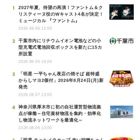
1
2027年夏、待望の再演！ファントム＆ク
リスティーヌ役のWキャスト4名が決定！
ミュージカル 『ファントム』
2026.08.06 12:00
2
千葉市内にリチウムイオン電池などの小
型充電式電池回収ボックスを新たに15カ
所設置
2026.08.05 16:00
3
「明星 一平ちゃん夜店の焼そば 超特盛
からしマヨ2個付」2026年8月24日(月)新
発売
2026.08.07 13:00
4
神奈川県厚木市に初の自社運営型物流拠
点が稼働～住宅資材物流を集約・効率化
し物流ネットワークを最適化～
2026.08.06 13:00