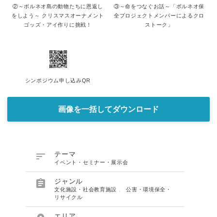
②～ボルネオ島の動物たちに恩返し
③～命をつなぐお話～「ボルネオ保
をしよう～ クリスマスオーナメント
全プロジェクトメンバーによるクロ
ゴッズ・アイ作りに挑戦！
ストーク」
シンポジウム申し込みQR
画像を一括してダウンロード

テーマ
イベント・セミナー・展示会

ジャンル
文化施設・社会教育施設
、
公害・環境保全・
リサイクル
エリア