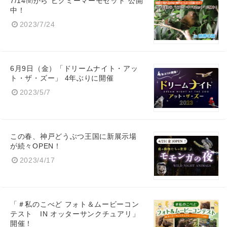
7/14㈮から“ピグミーマーモセット”公開
中！
2023/7/24
6月9日（金）「ドリームナイト・アッ
ト・ザ・ズー」 4年ぶりに開催
2023/5/7
この春、神戸どうぶつ王国に新展示場
が続々OPEN！
2023/4/17
「＃私のこべど フォト＆ムービーコン
テスト IN オッターサンクチュアリ」
開催！