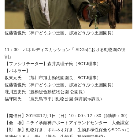
佐藤哲也氏（神戸どうぶつ王国、那須どうぶつ王国園長）
11：30 パネルディスカッション「 SDGsにおける動物園の役
割」
【ファシリテーター】森井真理子氏（BCTJ理事）
【パネラー】
坂東元氏 （旭川市旭山動物園園長、BCTJ理事）
佐藤哲也氏（神戸どうぶつ王国、那須どうぶつ王国園長）
瀧川直史氏（豊橋総合動植物公園 公園長）
福守朗氏 （鹿児島市平川動物公園 飼育展示課長）
【開催日】2019年12月1日（日）10：00～12：30（開場9：30）
【会 場】ニチイ学館神戸ポートアイランドセンター 大会議室
【対 象】動物好き、ボルネオ好き、生物多様性保全やSDGｓに
興味がある人、学生（獣医、生物系、動物専門学校）