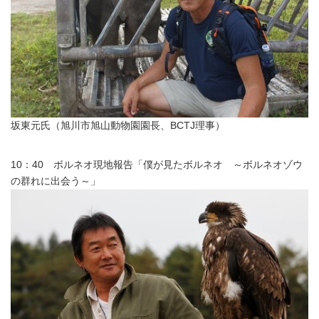
坂東元氏（旭川市旭山動物園園長、BCTJ理事）
10：40 ボルネオ現地報告「僕が見たボルネオ ～ボルネオゾウ
の群れに出会う～」