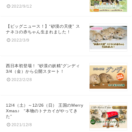
2022/9/12
【ビッグニュース！】“砂漠の天使” ス
ナネコの赤ちゃん生まれました！
2022/3/9
西日本初登場！ “砂漠の妖精”グンディ
3/4（金）から公開スタート！
2022/2/28
12/4（土）～12/26（日） 王国のMerry
Xmas♪ “本物のトナカイがやってき
た”
2021/12/8