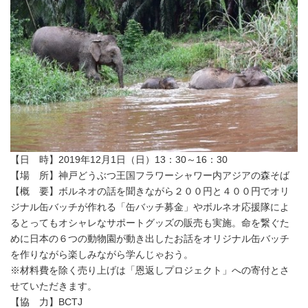
【日 時】2019年12月1日（日）13：30～16：30
【場 所】神戸どうぶつ王国フラワーシャワー内アジアの森そば
【概 要】ボルネオの話を聞きながら２００円と４００円でオリ
ジナル缶バッチが作れる「缶バッチ募金」やボルネオ応援隊によ
るとってもオシャレなサポートグッズの販売も実施。命を繋ぐた
めに日本の６つの動物園が動き出したお話をオリジナル缶バッチ
を作りながら楽しみながら学んじゃおう。
※材料費を除く売り上げは「恩返しプロジェクト」への寄付とさ
せていただきます。
【協 力】BCTJ