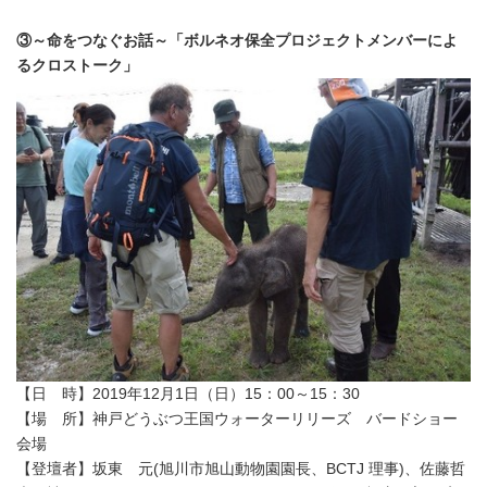
③～命をつなぐお話～「ボルネオ保全プロジェクトメンバーによ
るクロストーク」
【日 時】2019年12月1日（日）15：00～15：30
【場 所】神戸どうぶつ王国ウォーターリリーズ バードショー
会場
【登壇者】坂東 元(旭川市旭山動物園園長、BCTJ 理事)、佐藤哲