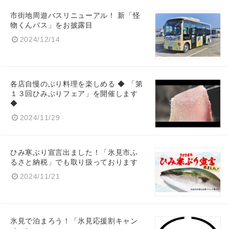
市街地周遊バスリニューアル！ 新「怪
物くんバス」をお披露目
2024/12/14
各店自慢のぶり料理を楽しめる ◆ 「第
１３回ひみぶりフェア」を開催します
◆
2024/11/29
ひみ寒ぶり宣言出ました！「氷見市ふ
るさと納税」でも取り扱っております
2024/11/21
氷見で泊まろう！「氷見応援割キャン