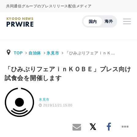
共同通信グループのプレスリリース配信メディア
KYODO NEWS
海外
国内
PRWIRE
TOP
自治体
氷見市
「ひみぶりフェアｉｎＫ…
「ひみぶりフェアｉｎＫＯＢＥ」プレス向け
試食会を開催します
氷見市
2019/11/21 15:00