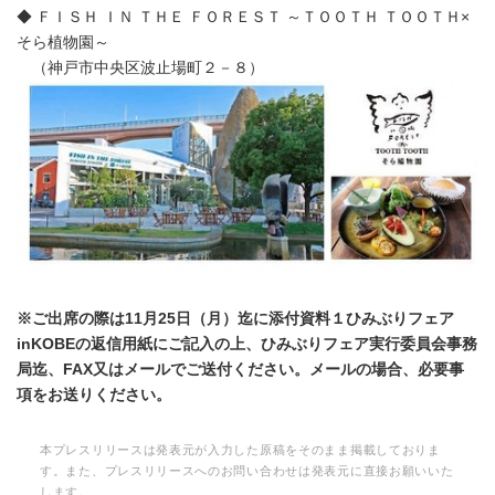
◆ ＦＩＳＨ ＩＮ ＴＨＥ ＦＯＲＥＳＴ ～ＴＯＯＴＨ ＴＯＯＴＨ×
そら植物園～
（神戸市中央区波止場町２－８）
※ご出席の際は11月25日（月）迄に添付資料１ひみぶりフェア
inKOBEの返信用紙にご記入の上、ひみぶりフェア実行委員会事務
局迄、FAX又はメールでご送付ください。メールの場合、必要事
項をお送りください。
本プレスリリースは発表元が入力した原稿をそのまま掲載しておりま
す。また、プレスリリースへのお問い合わせは発表元に直接お願いいた
します。