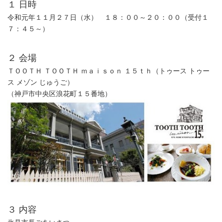
１ 日時
令和元年１１月２７日（水） １８：００～２０：００（受付１
７：４５～）
２ 会場
ＴＯＯＴＨ ＴＯＯＴＨ ｍａｉｓｏｎ １５ｔｈ（トゥース トゥー
ス メゾン じゅうご）
（神戸市中央区浪花町１５番地）
３ 内容