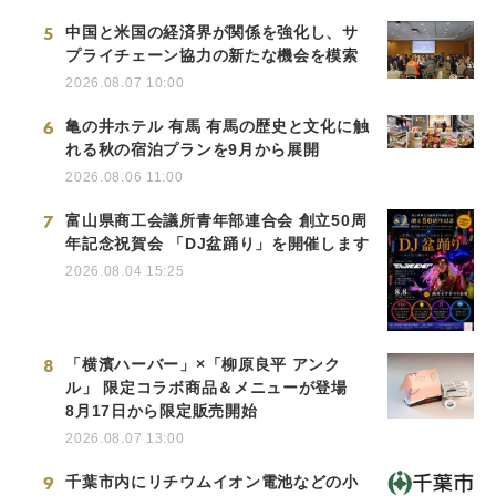
5
中国と米国の経済界が関係を強化し、サ
プライチェーン協力の新たな機会を模索
2026.08.07 10:00
6
亀の井ホテル 有馬 有馬の歴史と文化に触
れる秋の宿泊プランを9月から展開
2026.08.06 11:00
7
富山県商工会議所青年部連合会 創立50周
年記念祝賀会 「DJ盆踊り」を開催します
2026.08.04 15:25
8
「横濱ハーバー」×「柳原良平 アンク
ル」 限定コラボ商品＆メニューが登場
8月17日から限定販売開始
2026.08.07 13:00
9
千葉市内にリチウムイオン電池などの小