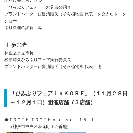
氷見市長ごあいさつ
「ひみぶりフェア」・氷見市の紹介
プラントハンター西畠清順氏（そら植物園 代表）を交えたトーク
ショー
ぶり料理の試食 等
４ 参加者
林正之氷見市長
松原勝久ひみぶりフェア実行委員長
プラントハンター西畠清順氏（そら植物園 代表）他
「ひみぶりフェアｉｎＫＯＢＥ」（１１月２８日
～１２月１日）開催店舗（３店舗）
◆ＴＯＯＴＨ ＴＯＯＴＨ ｍａｉｓｏｎ １５ｔｈ
（神戸市中央区浪花町１５番地）