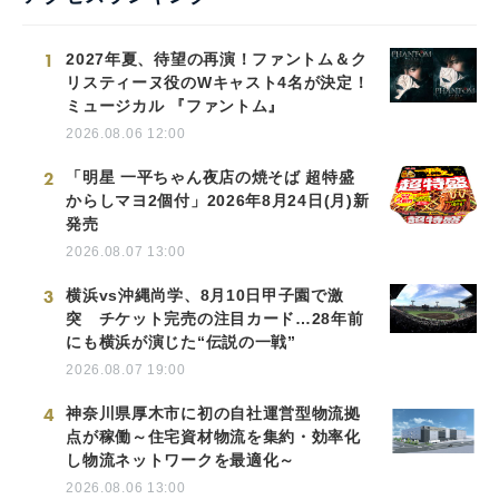
1
2027年夏、待望の再演！ファントム＆ク
リスティーヌ役のWキャスト4名が決定！
ミュージカル 『ファントム』
2026.08.06 12:00
2
「明星 一平ちゃん夜店の焼そば 超特盛
からしマヨ2個付」2026年8月24日(月)新
発売
2026.08.07 13:00
3
横浜vs沖縄尚学、8月10日甲子園で激
突 チケット完売の注目カード…28年前
にも横浜が演じた“伝説の一戦”
2026.08.07 19:00
4
神奈川県厚木市に初の自社運営型物流拠
点が稼働～住宅資材物流を集約・効率化
し物流ネットワークを最適化～
2026.08.06 13:00