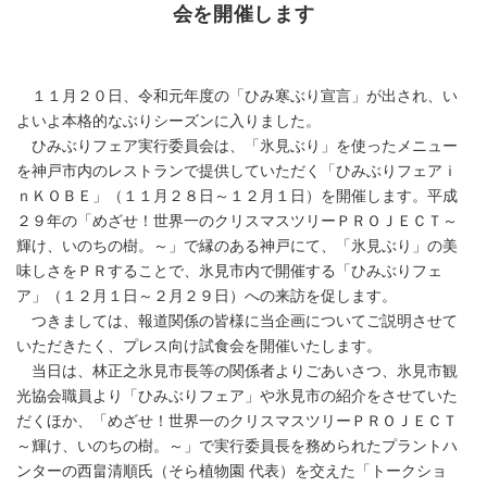
会を開催します
１１月２０日、令和元年度の「ひみ寒ぶり宣言」が出され、い
よいよ本格的なぶりシーズンに入りました。
ひみぶりフェア実行委員会は、「氷見ぶり」を使ったメニュー
を神戸市内のレストランで提供していただく「ひみぶりフェアｉ
ｎＫＯＢＥ」（１１月２８日～１２月１日）を開催します。平成
２９年の「めざせ！世界一のクリスマスツリーＰＲＯＪＥＣＴ～
輝け、いのちの樹。～」で縁のある神戸にて、「氷見ぶり」の美
味しさをＰＲすることで、氷見市内で開催する「ひみぶりフェ
ア」（１２月１日～２月２９日）への来訪を促します。
つきましては、報道関係の皆様に当企画についてご説明させて
いただきたく、プレス向け試食会を開催いたします。
当日は、林正之氷見市長等の関係者よりごあいさつ、氷見市観
光協会職員より「ひみぶりフェア」や氷見市の紹介をさせていた
だくほか、「めざせ！世界一のクリスマスツリーＰＲＯＪＥＣＴ
～輝け、いのちの樹。～」で実行委員長を務められたプラントハ
ンターの西畠清順氏（そら植物園 代表）を交えた「トークショ