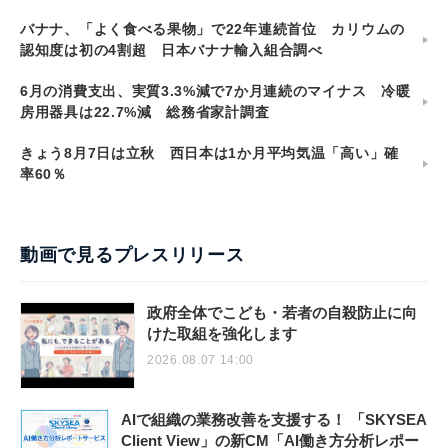
バナナ、「よく食べる果物」で22年連続首位 カリウムの
認知度は初の4割超 日本バナナ輸入組合調べ
6月の消費支出、実質3.3%減で7か月連続のマイナス 冷暖
房用器具は22.7%減 総務省家計調査
きょう8月7日は立秋 西日本は1か月平均気温「高い」確
率60％
動画で見るプレスリリース
政府全体でこども・若者の自殺防止に向
けた取組を強化します
2026.08.07 14:00
AIで組織の業務改善を支援する！ 「SKYSEA
Client View」の新CM「AI働き方分析レポー