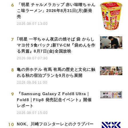
6
「明星 チャルメラカップ 赤い味噌ちゃん
こ味ラーメン」2026年8月31日(月)新発
売
2026.08.07 13:00
7
｢明星 一平ちゃん夜店の焼そば 袋 からし
マヨ付 5食パック｣新TV-CM『袋めんを作
る男篇』8月7日(金)全国放映
2026.08.07 07:30
8
亀の井ホテル 有馬 有馬の歴史と文化に触
れる秋の宿泊プランを9月から展開
2026.08.06 11:00
9
『Samsung Galaxy Z Fold8 Ultra｜
Fold8｜Flip8 発売記念イベント』開催
レポート
2026.08.07 15:00
10
NOK、川崎フロンターレとのクラブパー