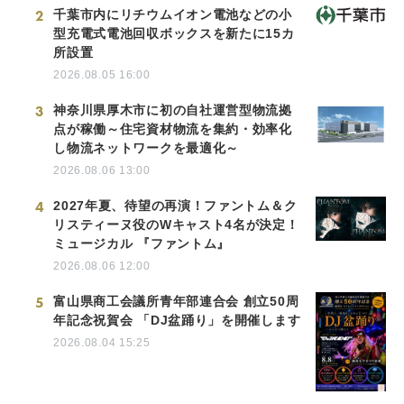
2
千葉市内にリチウムイオン電池などの小
型充電式電池回収ボックスを新たに15カ
所設置
2026.08.05 16:00
3
神奈川県厚木市に初の自社運営型物流拠
点が稼働～住宅資材物流を集約・効率化
し物流ネットワークを最適化～
2026.08.06 13:00
4
2027年夏、待望の再演！ファントム＆ク
リスティーヌ役のWキャスト4名が決定！
ミュージカル 『ファントム』
2026.08.06 12:00
5
富山県商工会議所青年部連合会 創立50周
年記念祝賀会 「DJ盆踊り」を開催します
2026.08.04 15:25