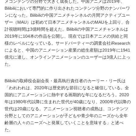
メコンテンツの分野で大きく成長した。中国アニメは2019年、
Bilibiliにおいて専門的に作り出されたコンテンツ分野のナンバーワ
ンになった。Bilibiliの中国アニメチャンネルの月間アクティブユー
ザー（MAU）は初めて日本アニメチャンネルのMAUを上回り、合
計視聴時間は3億時間を超えた。Bilibiliの中国アニメチャンネルは
2019年に104本の作品を公開し、現在では日本アニメの供給と同
様のレベルになっている。サードパーティーの調査会社iResearch
によると、中国のアニメーション産業の総生産額は2019年に1941
億元に達し、オンラインアニメーションのユーザーは3億人に上っ
た。
Bilibiliの取締役会副会長・最高執行責任者のカーリー・リー氏は
「われわれは、2020年は歴史的な節目になると確信している。全
国的にアニメーションに熱中する画期的な年になるだろう。2020
年は1980年代以降に生まれた世代が40歳になり、2000年代以降の
世代は20歳になる。アニメーション視聴者の成熟は、コンテンツ
分野としてのアニメーションが子どもや青少年のニーズから全年
齢層の人々のニーズへと発展していくことを意味する」と述べ
た。