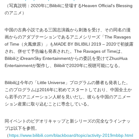
（写真説明：2020年にBilibiliに登場するHeaven Official's Blessing
のアニメ）
中国の古典小説である三国志演義から刺激を受け、その同名の漫
画からのアダプテーションであるアニメシリーズ「The Ravages
of Time（火鳳燎原）」もMADE BY BILIBILI 2019 – 2020で初披露
され、併せて予告編も発表された。The Ravages of Timeは、
BilibiliとiDreamSky Entertainmentからの委託を受けてZhuoHua
Entertainmentが製作し、Bilibiliで2020年に視聴可能になる。
Bilibiliは今年の「Little Universe」プログラムの勝者も発表した。
このプログラムは2016年に初めてスタートしており、中国全土か
ら若手のアニメーション人材を見いだし、彼らを中国のアニメー
ション産業に取り込むことに専念している。
同イベントのビデオリキャップと新シリーズの完全なラインナッ
プは以下を参照。
（
https://www.bilibili.com/blackboard/topic/activity-2019mbbp.html