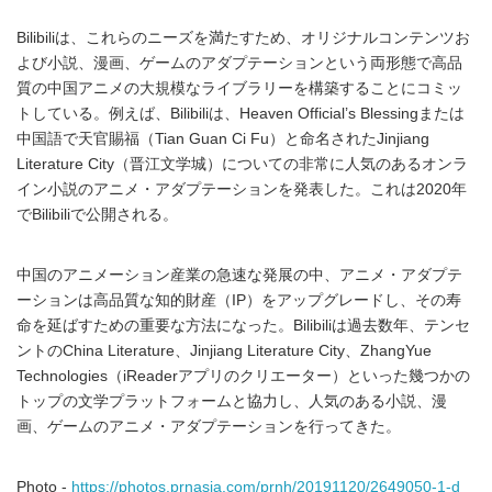
Bilibiliは、これらのニーズを満たすため、オリジナルコンテンツお
よび小説、漫画、ゲームのアダプテーションという両形態で高品
質の中国アニメの大規模なライブラリーを構築することにコミッ
トしている。例えば、Bilibiliは、Heaven Official’s Blessingまたは
中国語で天官賜福（Tian Guan Ci Fu）と命名されたJinjiang
Literature City（晋江文学城）についての非常に人気のあるオンラ
イン小説のアニメ・アダプテーションを発表した。これは2020年
でBilibiliで公開される。
中国のアニメーション産業の急速な発展の中、アニメ・アダプテ
ーションは高品質な知的財産（IP）をアップグレードし、その寿
命を延ばすための重要な方法になった。Bilibiliは過去数年、テンセ
ントのChina Literature、Jinjiang Literature City、ZhangYue
Technologies（iReaderアプリのクリエーター）といった幾つかの
トップの文学プラットフォームと協力し、人気のある小説、漫
画、ゲームのアニメ・アダプテーションを行ってきた。
Photo -
https://photos.prnasia.com/prnh/20191120/2649050-1-d