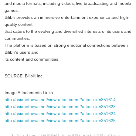
and media formats, including videos, live broadcasting and mobile
games.
Bilibili provides an immersive entertainment experience and high-
quality content
that caters to the evolving and diversified interests of its users and
communities.
The platform is based on strong emotional connections between
Bilibili's users and
its content and communities.
SOURCE Bilibili Inc.
Image Attachments Links:
http://asianetnews.net/view-attachment?attach-id=351614
http://asianetnews.net/view-attachment?attach-id=351623
http://asianetnews.net/view-attachment?attach-id=351624
http://asianetnews.net/view-attachment?attach-id=351625
本プレスリリースは発表元が入力した原稿をそのまま掲載しておりま