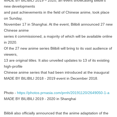
MADE BY BILIBILI 2019 – 2020, an event showcasing Bilibili's
new developments
and past achievements in the field of Chinese anime, took place
on Sunday,
November 17 in Shanghai. At the event, Bilibili announced 27 new
Chinese anime
series it commissioned, a majority of which will be available online
in 2020.
Of the 27 new anime series Bilibili will bring to its vast audience of
viewers,
13 are original titles. It also unveiled updates to 13 of its existing
high-profile
Chinese anime series that had been introduced at the inaugural
MADE BY BILIBILI 2018 - 2019 event in December 2018.
Photo -
https://photos.prnasia.com/prnh/20191120/2649050-1-a
MADE BY BILIBILI 2019 - 2020 in Shanghai
Bilibili also officially announced that the anime adaptation of the