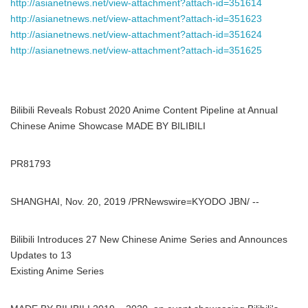
http://asianetnews.net/view-attachment?attach-id=351614
http://asianetnews.net/view-attachment?attach-id=351623
http://asianetnews.net/view-attachment?attach-id=351624
http://asianetnews.net/view-attachment?attach-id=351625
Bilibili Reveals Robust 2020 Anime Content Pipeline at Annual
Chinese Anime Showcase MADE BY BILIBILI
PR81793
SHANGHAI, Nov. 20, 2019 /PRNewswire=KYODO JBN/ --
Bilibili Introduces 27 New Chinese Anime Series and Announces
Updates to 13
Existing Anime Series