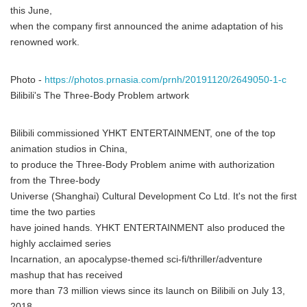
this June,
when the company first announced the anime adaptation of his
renowned work.
Photo -
https://photos.prnasia.com/prnh/20191120/2649050-1-c
Bilibili's The Three-Body Problem artwork
Bilibili commissioned YHKT ENTERTAINMENT, one of the top
animation studios in China,
to produce the Three-Body Problem anime with authorization
from the Three-body
Universe (Shanghai) Cultural Development Co Ltd. It's not the first
time the two parties
have joined hands. YHKT ENTERTAINMENT also produced the
highly acclaimed series
Incarnation, an apocalypse-themed sci-fi/thriller/adventure
mashup that has received
more than 73 million views since its launch on Bilibili on July 13,
2018.