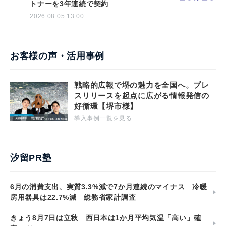
トナーを3年連続で契約
2026.08.05 13:00
お客様の声・活用事例
戦略的広報で堺の魅力を全国へ。プレ
スリリースを起点に広がる情報発信の
好循環【堺市様】
導入事例一覧を見る
汐留PR塾
6月の消費支出、実質3.3%減で7か月連続のマイナス 冷暖
房用器具は22.7%減 総務省家計調査
きょう8月7日は立秋 西日本は1か月平均気温「高い」確