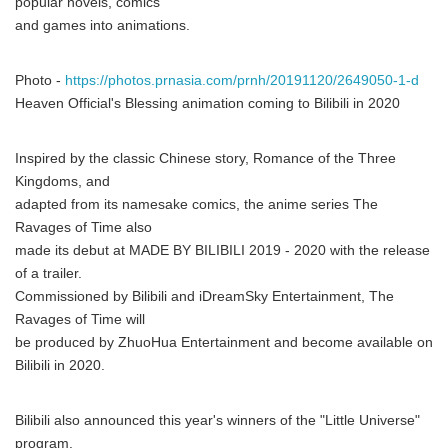
popular novels, comics
Japanese
and games into animations.
Photo -
https://photos.prnasia.com/prnh/20191120/2649050-1-d
Heaven Official's Blessing animation coming to Bilibili in 2020
English
Inspired by the classic Chinese story, Romance of the Three
Kingdoms, and
adapted from its namesake comics, the anime series The
Ravages of Time also
made its debut at MADE BY BILIBILI 2019 - 2020 with the release
of a trailer.
Commissioned by Bilibili and iDreamSky Entertainment, The
Ravages of Time will
be produced by ZhuoHua Entertainment and become available on
Bilibili in 2020.
Bilibili also announced this year's winners of the "Little Universe"
program.