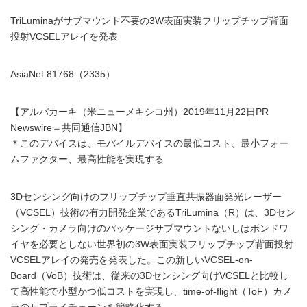
TriLuminaがサブマウント不要の3W表面実装フリップチップ背面
投射VCSELアレイを発表
AsiaNet 81768（2335）
【アルバカーキ（米ニューメキシコ州）2019年11月22日PR
Newswire＝共同通信JBN】
＊このデバイスは、モバイルデバイスの最低コスト、最小フォー
ムファクター、最高性能を実現する
3Dセンシング向けのフリップチップ垂直共振器面発光レーザー
（VCSEL）技術の有力開発企業であるTriLumina（R）は、3Dセン
シング・カメラ向けのパッケージサブマウントないしはボンドワ
イヤを必要としない世界初の3W表面実装フリップチップ背面投射
VCSELアレイの発売を発表した。この新しいVCSEL-on-
Board（VoB）技術は、従来の3Dセンシング向けVCSELと比較し
て高性能で小型かつ低コストを実現し、time-of-flight（ToF）カメ