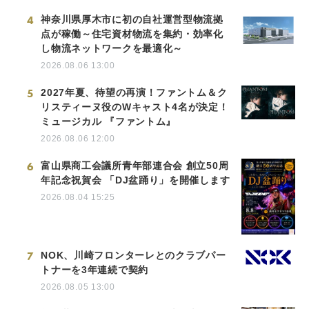
4
神奈川県厚木市に初の自社運営型物流拠
点が稼働～住宅資材物流を集約・効率化
し物流ネットワークを最適化～
2026.08.06 13:00
5
2027年夏、待望の再演！ファントム＆ク
リスティーヌ役のWキャスト4名が決定！
ミュージカル 『ファントム』
2026.08.06 12:00
6
富山県商工会議所青年部連合会 創立50周
年記念祝賀会 「DJ盆踊り」を開催します
2026.08.04 15:25
7
NOK、川崎フロンターレとのクラブパー
トナーを3年連続で契約
2026.08.05 13:00