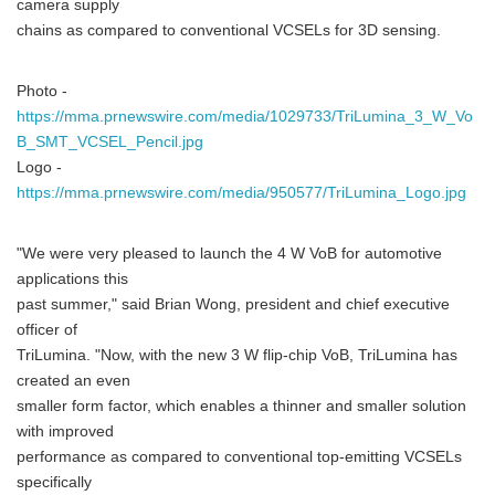
camera supply
chains as compared to conventional VCSELs for 3D sensing.
Photo -
https://mma.prnewswire.com/media/1029733/TriLumina_3_W_Vo
B_SMT_VCSEL_Pencil.jpg
Logo -
https://mma.prnewswire.com/media/950577/TriLumina_Logo.jpg
"We were very pleased to launch the 4 W VoB for automotive
applications this
past summer," said Brian Wong, president and chief executive
officer of
TriLumina. "Now, with the new 3 W flip-chip VoB, TriLumina has
created an even
smaller form factor, which enables a thinner and smaller solution
with improved
performance as compared to conventional top-emitting VCSELs
specifically