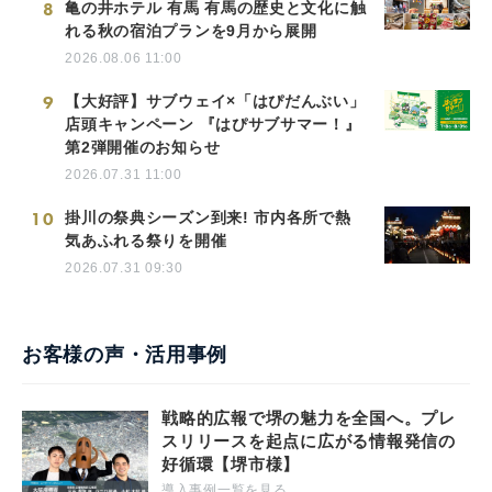
8
亀の井ホテル 有馬 有馬の歴史と文化に触
れる秋の宿泊プランを9月から展開
2026.08.06 11:00
9
【大好評】サブウェイ×「はぴだんぶい」
店頭キャンペーン 『はぴサブサマー！』
第2弾開催のお知らせ
2026.07.31 11:00
10
掛川の祭典シーズン到来! 市内各所で熱
気あふれる祭りを開催
2026.07.31 09:30
お客様の声・活用事例
戦略的広報で堺の魅力を全国へ。プレ
スリリースを起点に広がる情報発信の
好循環【堺市様】
導入事例一覧を見る