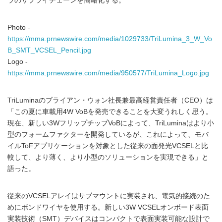
ラのサプライチェーンを簡略化する。
Photo -
https://mma.prnewswire.com/media/1029733/TriLumina_3_W_Vo
B_SMT_VCSEL_Pencil.jpg
Logo -
https://mma.prnewswire.com/media/950577/TriLumina_Logo.jpg
TriLuminaのブライアン・ウォン社長兼最高経営責任者（CEO）は
「この夏に車載用4W VoBを発売できることを大変うれしく思う。
現在、新しい3WフリップチップVoBによって、TriLuminaはより小
型のフォームファクターを開発しているが、これによって、モバ
イルToFアプリケーションを対象とした従来の面発光VCSELと比
較して、より薄く、より小型のソリューションを実現できる」と
語った。
従来のVCSELアレイはサブマウントに実装され、電気的接続のた
めにボンドワイヤを使用する。新しい3W VCSELオンボード表面
実装技術（SMT）デバイスはコンパクトで表面実装可能な設計で