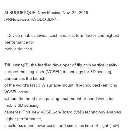
ALBUQUERQUE, New Mexico, Nov. 22, 2019
/PRNewswire=KYODO JBN/ --
--Device enables lowest cost, smallest form factor and highest
performance for
mobile devices
TriLumina(R), the leading developer of flip chip vertical-cavity
surface-emitting laser (VCSEL) technology for 3D sensing,
announces the launch
of the world's first 3 W surface-mount, flip-chip, back-emitting
VCSEL array
without the need for a package submount or bond wires for
mobile 3D sensing
cameras. This new VCSEL-on-Board (VoB) technology enables
higher performance,
smaller size and lower costs, and simplifies time-of-flight (ToF)