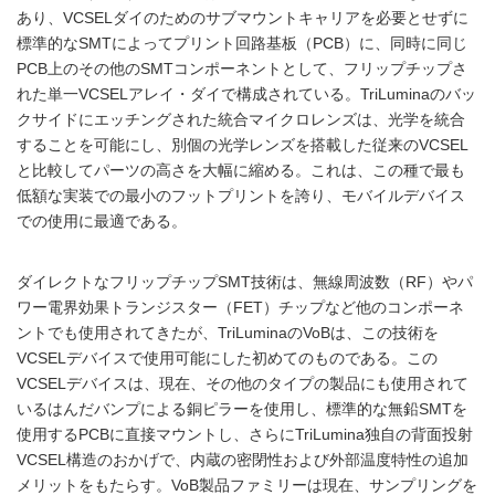
あり、VCSELダイのためのサブマウントキャリアを必要とせずに
標準的なSMTによってプリント回路基板（PCB）に、同時に同じ
PCB上のその他のSMTコンポーネントとして、フリップチップさ
れた単一VCSELアレイ・ダイで構成されている。TriLuminaのバッ
クサイドにエッチングされた統合マイクロレンズは、光学を統合
することを可能にし、別個の光学レンズを搭載した従来のVCSEL
と比較してパーツの高さを大幅に縮める。これは、この種で最も
低額な実装での最小のフットプリントを誇り、モバイルデバイス
での使用に最適である。
ダイレクトなフリップチップSMT技術は、無線周波数（RF）やパ
ワー電界効果トランジスター（FET）チップなど他のコンポーネ
ントでも使用されてきたが、TriLuminaのVoBは、この技術を
VCSELデバイスで使用可能にした初めてのものである。この
VCSELデバイスは、現在、その他のタイプの製品にも使用されて
いるはんだバンプによる銅ピラーを使用し、標準的な無鉛SMTを
使用するPCBに直接マウントし、さらにTriLumina独自の背面投射
VCSEL構造のおかげで、内蔵の密閉性および外部温度特性の追加
メリットをもたらす。VoB製品ファミリーは現在、サンプリングを