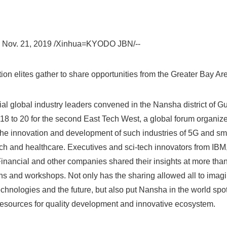
ov. 21, 2019 /Xinhua=KYODO JBN/--
ion elites gather to share opportunities from the Greater Bay Ar
ial global industry leaders convened in the Nansha district of 
8 to 20 for the second East Tech West, a global forum organiz
the innovation and development of such industries of 5G and smar
ntech and healthcare. Executives and sci-tech innovators from 
nancial and other companies shared their insights at more than
ns and workshops. Not only has the sharing allowed all to imag
chnologies and the future, but also put Nansha in the world spot
 resources for quality development and innovative ecosystem.