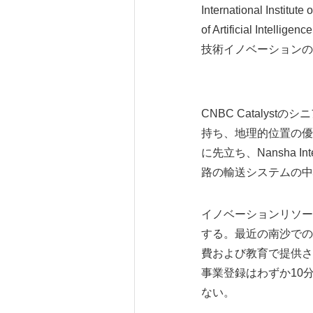
International Insti
of Artificial
技術イノベーションの
CNBC Cataly
持ち、地理的位置の優位性
に先立ち、Nansha I
路の輸送システムの中
イノベーションリソー
する。最近の南沙での
費および教育で提供さ
事業登録はわずか10
ない。