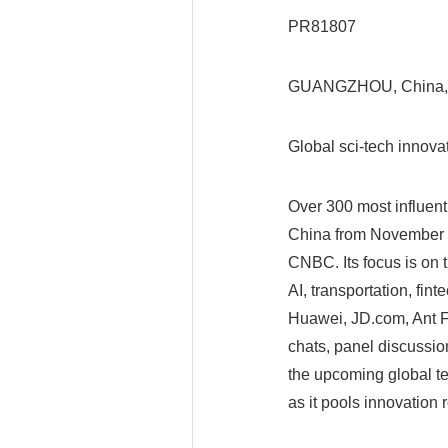
PR81807
GUANGZHOU, China, N
Global sci-tech innovat
Over 300 most influent
China from November 1
CNBC. Its focus is on 
AI, transportation, fi
Huawei, JD.com, Ant Fi
chats, panel discussio
the upcoming global te
as it pools innovation