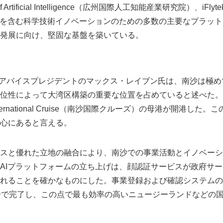
tute of Artificial Intelligence（広州国際人工知能産業研究院）、iFlytek S
 Intelligenceを含む科学技術イノベーションのための多数の主要な
発展に向け、堅固な基盤を築いている。
stのシニアバイスプレジデントのマックス・レイブン氏は、南沙は
によって大湾区構築の重要な位置を占めていると述べた。East Te
nternational Cruise（南沙国際クルーズ）の母港が開港し
心にあると言える。
Japanese
スと優れた立地の融合により、南沙での事業活動とイノベーシ
AIプラットフォームの立ち上げは、顔認証サービスが政府サ
れることを確かなものにした。事業登録および確認システムの
分で完了し、この点で最も効率の高いニュージーランドなどの