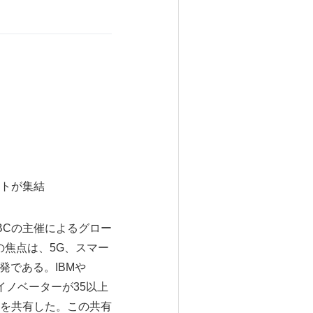
トが集結
NBCの主催によるグロー
その焦点は、5G、スマー
発である。IBMや
技術イノベーターが35以上
を共有した。この共有