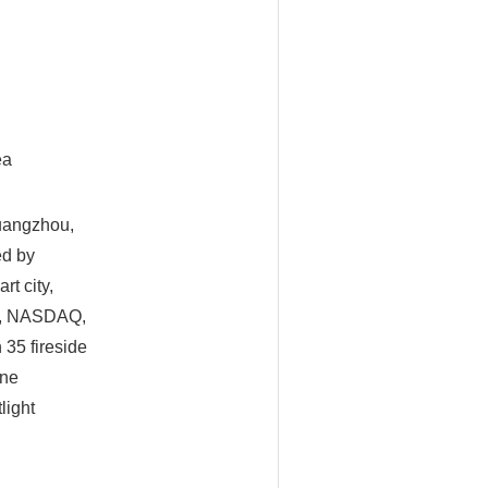
ea
Guangzhou,
ed by
t city,
IBM, NASDAQ,
 35 fireside
ine
light