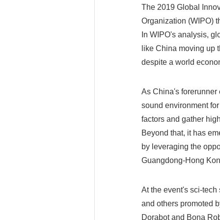
The 2019 Global Innova
Organization (WIPO) th
In WIPO's analysis, gl
like China moving up t
despite a world econ
As China's forerunner 
sound environment for i
factors and gather hig
Beyond that, it has em
by leveraging the oppor
Guangdong-Hong Kong
At the event's sci-tech
and others promoted b
Dorabot and Bona Robo