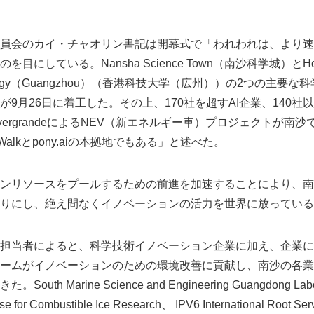
員会のカイ・チャオリン書記は開幕式で「われわれは、より速
している。Nansha Science Town（南沙科学城）とHong Kon
echnology（Guangzhou）（香港科技大学（広州））の2つの主
9月26日に着工した。その上、170社を超すAI企業、140社
ergrandeによるNEV（新エネルギー車）プロジェクトが南
Walkとpony.aiの本拠地でもある」と述べた。
ンリソースをプールするための前進を加速することにより、南
りにし、絶え間なくイノベーションの活力を世界に放っている
担当者によると、科学技術イノベーション企業に加え、企業に
ームがイノベーションのための環境改善に貢献し、南沙の各業
h Marine Science and Engineering Guangdong Labora
ase for Combustible Ice Research、 IPV6 International Root 