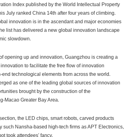
tion Index published by the World Intellectual Property
is July ranked China 14th after four years of climbing.
obal innovation is in the ascendant and major economies
he list has delivered a new global innovation landscape
omic slowdown.
of opening up and innovation, Guangzhou is creating a
nnovation to facilitate the free flow of innovation
h-end technological elements from across the world.
erged as one of the leading global sources of innovation
tunities brought by the construction of the
-Macao Greater Bay Area.
 section, the LED chips, smart robots, carved products
y such Nansha-based high-tech firms as APT Electronics,
t took attendees' fancy.