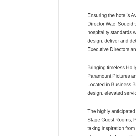
Ensuring the hotel's Av
Director Wael Soueid s
hospitality standards
design, deliver and d
Executive Directors a
Bringing timeless Holl
Paramount Pictures and
Located in Business B
design, elevated servi
The highly anticipate
Stage Guest Rooms; P
taking inspiration fro