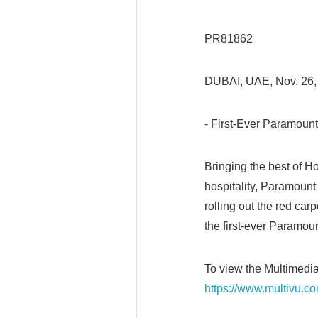
PR81862
DUBAI, UAE, Nov. 26
- First-Ever Paramount
Bringing the best of H
hospitality, Paramount
rolling out the red car
the first-ever Paramou
To view the Multimedi
https://www.multivu.c