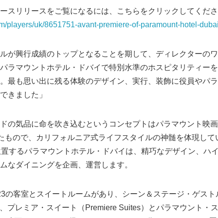
ースリリースをご覧になるには、こちらをクリックしてくださ
om/players/uk/8651751-avant-premiere-of-paramount-hotel-dubai
ルが興行成績のトップとなることを期して、ディレクターのワ
パラマウントホテル・ドバイで特別水準のホスピタリティーを
。最も思い出に残る体験のデザイン、実行、装飾に役員やパラ
できました」
ドの気品に命を吹き込むというコンセプトはパラマウント映画（Pa
生み出したもので、カリフォルニア式ライフスタイルの神髄を体現し
ay）に位置するパラマウントホテル・ドバイは、精巧なデザイン、
ムなダイニングを企画、運営します。
3の客室とスイートルームがあり、シーン＆ステージ・ゲストルーム
oms）、プレミア・スイート（Premiere Suites）とパラマウント・ス