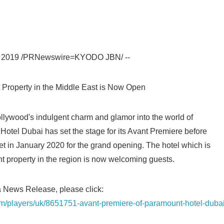
, 2019 /PRNewswire=KYODO JBN/ --
 Property in the Middle East is Now Open
ollywood's indulgent charm and glamor into the world of
 Hotel Dubai has set the stage for its Avant Premiere before
pet in January 2020 for the grand opening. The hotel which is
nt property in the region is now welcoming guests.
a News Release, please click:
om/players/uk/8651751-avant-premiere-of-paramount-hotel-dubai