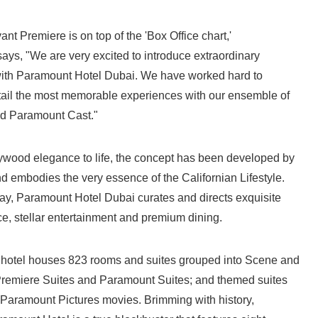
ant Premiere is on top of the 'Box Office chart,'
ays, "We are very excited to introduce extraordinary
 with Paramount Hotel Dubai. We have worked hard to
etail the most memorable experiences with our ensemble of
nd Paramount Cast."
ywood elegance to life, the concept has been developed by
 embodies the very essence of the Californian Lifestyle.
ay, Paramount Hotel Dubai curates and directs exquisite
ce, stellar entertainment and premium dining.
d hotel houses 823 rooms and suites grouped into Scene and
remiere Suites and Paramount Suites; and themed suites
m Paramount Pictures movies. Brimming with history,