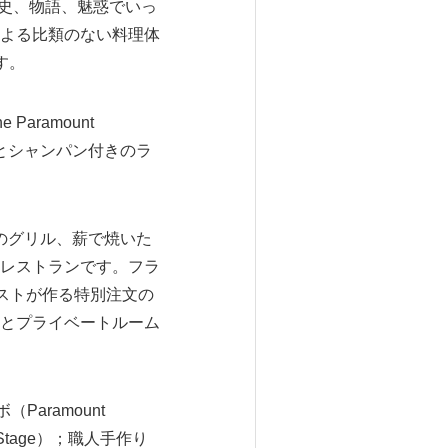
歴史、物語、魅惑でいっ
よる比類のない料理体
す。
ramount
食とシャンパン付きのラ
ドのグリル、薪で焼いた
レストランです。フラ
ジストが作る特別注文の
とプライベートルーム
aramount
Stage）；職人手作り