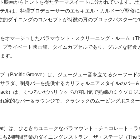
マウント映画からヒントを得たテーマスイートに分かれています。
テルは、料理プロデューサーのエセキエル・カルドーゾ監修に
験的ダイニングのコンセプトが特徴の真のブロックバスターで
オマージュしたパラマウント・スクリーニング・ルーム（The Pa
oom）は、プライベート映画館、タイムカプセルであり、グルメな軽
ます。
（Pacific Groove）は、ジュージュー音を立てるシーフー
サラダ、刺身バーを提供するカリフォルニアスタイルのバー＆
shback）は、くつろいだハリウッドの雰囲気で熟練のミクソロ
れ家的なバー＆ラウンジで、クラシックのムービングポスター
heat）は、ひときわユニークなパラマウント・チョコレート・ラボ（P
b）。他にも24時間営業のダイニングレストラン、ザ・ステージ（The 