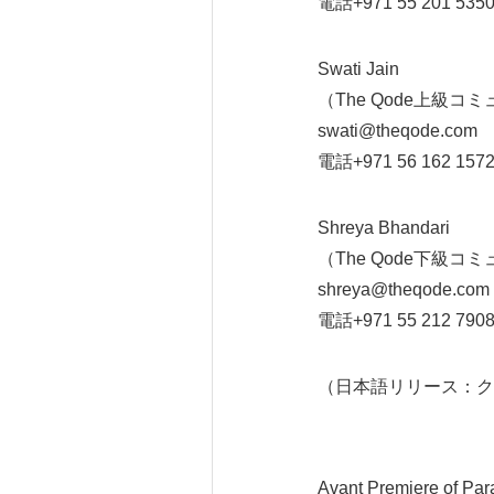
電話+971 55 201 535
Swati Jain
（The Qode上級
swati@theqode.com
電話+971 56 162 157
Shreya Bhandari
（The Qode下級
shreya@theqode.com
電話+971 55 212 790
（日本語リリース：ク
Avant Premiere of Pa