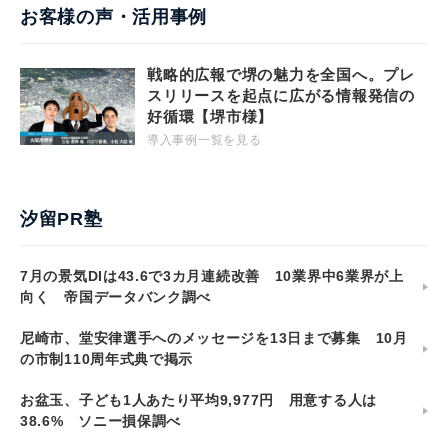
お客様の声・活用事例
戦略的広報で堺の魅力を全国へ。プレ
スリリースを起点に広がる情報発信の
好循環【堺市様】
導入事例一覧を見る
汐留PR塾
7月の景気DIは43.6で3カ月連続改善 10業界中6業界が上
向く 帝国データバンク調べ
尼崎市、堂安律選手へのメッセージを13日まで募集 10月
の市制110周年式典で掲示
お盆玉、子ども1人あたり平均9,977円 用意する人は
38.6% ソニー損保調べ