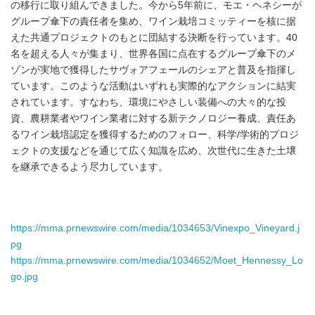
の移行に取り組んできました。今から5年前に、モエ・ヘネシーが
グループ傘下の責任者を集め、ワイン栽培コミッティーを核に据
えた共通プロジェクトのもとに団結する決断を行っています。40
名を超える人々が集まり、世界各国に点在するグループ傘下のメ
ゾンが実地で獲得したサヴォアフェールのシェアと普及を指揮し
ています。このような活動はいずれも実際的なアクションに結実
されています。すなわち、環境にやさしい装備への大々的な投
資、農耕業者やワイン業者に対する新テクノロジー養成、責任あ
るワイン栽培認定を獲得するためのフォロー、科学/学術的プロジ
ェクトの支援などを通じて広く知識を広め、次世代に生きた土壌
を継承できるよう尽力しています。
https://mma.prnewswire.com/media/1034653/Vinexpo_Vineyard.j
pg
https://mma.prnewswire.com/media/1034652/Moet_Hennessy_Lo
go.jpg