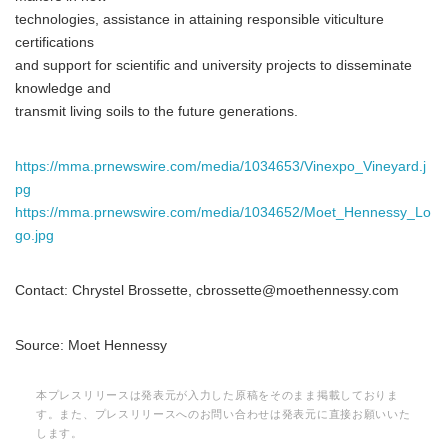
technologies, assistance in attaining responsible viticulture
certifications
and support for scientific and university projects to disseminate
knowledge and
transmit living soils to the future generations.
https://mma.prnewswire.com/media/1034653/Vinexpo_Vineyard.j
pg
https://mma.prnewswire.com/media/1034652/Moet_Hennessy_Lo
go.jpg
Contact: Chrystel Brossette, cbrossette@moethennessy.com
Source: Moet Hennessy
本プレスリリースは発表元が入力した原稿をそのまま掲載しておりま
す。また、プレスリリースへのお問い合わせは発表元に直接お願いいた
します。