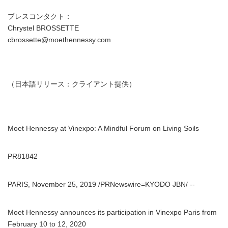
プレスコンタクト：
Chrystel BROSSETTE
cbrossette@moethennessy.com
（日本語リリース：クライアント提供）
Moet Hennessy at Vinexpo: A Mindful Forum on Living Soils
PR81842
PARIS, November 25, 2019 /PRNewswire=KYODO JBN/ --
Moet Hennessy announces its participation in Vinexpo Paris from
February 10 to 12, 2020