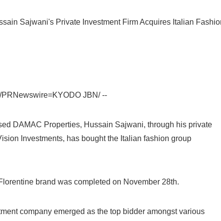
n Sajwani's Private Investment Firm Acquires Italian Fashio
9 /PRNewswire=KYODO JBN/ --
ed DAMAC Properties, Hussain Sajwani, through his private
sion Investments, has bought the Italian fashion group
Japanese
e Florentine brand was completed on November 28th.
ment company emerged as the top bidder amongst various