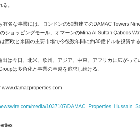
れる。
ntの最も有名な事業には、ロンドンの50階建てのDAMAC Towers Ni
ッピングモール、オマーンのMina Al Sultan Qaboos Wat
は西欧と米国の主要市場で今後数年間に約30億ドルを投資す
の国際的進出は今日、北米、欧州、アジア、中東、アフリカに広がっ
 Groupは多角化と事業の卓越を追求し続ける。
r www.damacproperties.com
rnewswire.com/media/1037107/DAMAC_Properties_Hussain_Sa
ties