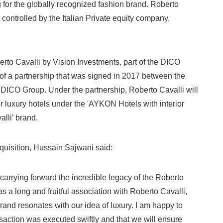
g for the globally recognized fashion brand. Roberto
English
controlled by the Italian Private equity company,
erto Cavalli by Vision Investments, part of the DICO
 of a partnership that was signed in 2017 between the
DICO Group. Under the partnership, Roberto Cavalli will
or luxury hotels under the 'AYKON Hotels with interior
lli' brand.
quisition, Hussain Sajwani said:
carrying forward the incredible legacy of the Roberto
 a long and fruitful association with Roberto Cavalli,
brand resonates with our idea of luxury. I am happy to
saction was executed swiftly and that we will ensure