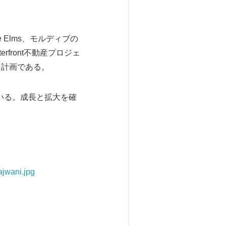
ne Elms、モルディブの
erfront不動産プロジェ
る計画である。
ている。成長と拡大を確
jwani.jpg