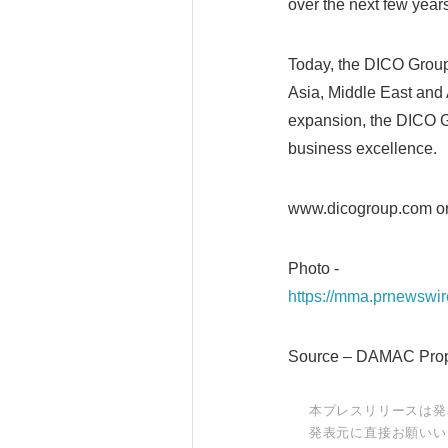
over the next few yea
Today, the DICO Group'
Asia, Middle East and A
expansion, the DICO Gr
business excellence.
www.dicogroup.com o
Photo -
https://mma.prnewsw
Source – DAMAC Prop
本プレスリリースは発
発表元に直接お願いい