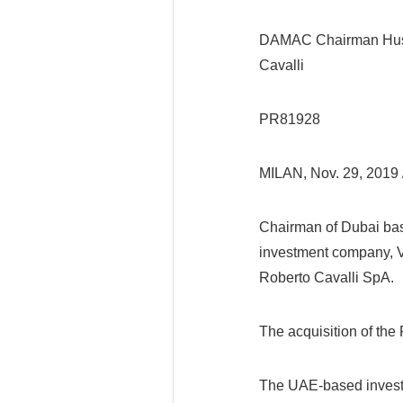
DAMAC Chairman Hussai
Cavalli
PR81928
MILAN, Nov. 29, 201
Chairman of Dubai bas
investment company, Vi
Roberto Cavalli SpA.
The acquisition of th
The UAE-based invest