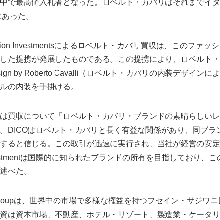
中で最高値入札者となった。ロベルト・カバリはそれまでイタ
下にあった。
Vision Investmentsによるロベルト・カバリ買収は、このファ
に調印した提携が発展したものである。この提携により、ロベルト・
rior design by Roberto Cavalli（ロベルト・カバリの内装デザインに
ルの内装を手掛ける。
は買収について「ロベルト・カバリ・ブランドの素晴らしいレ
。DICOはロベルト・カバリと長く有益な関係があり、同ブラ
すると信じる。この取引が迅速に実行され、当社が経営の安定
nvestmentは国際的に知られたブランドの所有を目指しており
述べた。
O Groupは、世界中の市場で多様な権益を持つフセイン・サジ
資は資本市場、不動産、ホテル・リゾート、製造業・ケータリ