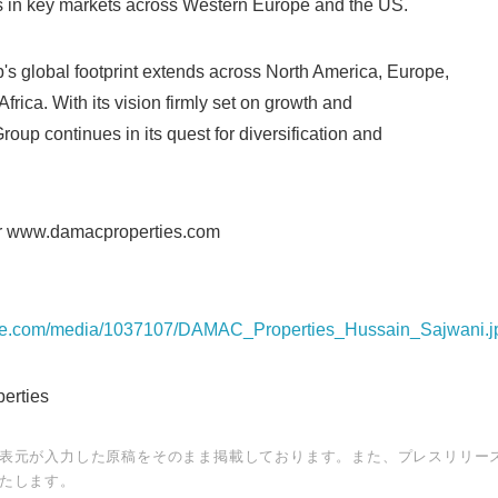
rs in key markets across Western Europe and the US.
s global footprint extends across North America, Europe,
frica. With its vision firmly set on growth and
oup continues in its quest for diversification and
r www.damacproperties.com
ire.com/media/1037107/DAMAC_Properties_Hussain_Sajwani.j
erties
表元が入力した原稿をそのまま掲載しております。また、プレスリリー
たします。