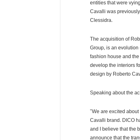
entities that were vyin
Cavalli was previously 
Clessidra.
The acquisition of Rob
Group, is an evolution
fashion house and the 
develop the interiors f
design by Roberto Cava
Speaking about the ac
"We are excited about 
Cavalli brand. DICO has
and I believe that the 
announce that the tran