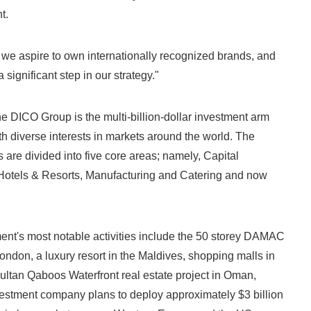
t.
we aspire to own internationally recognized brands, and
 significant step in our strategy."
he DICO Group is the multi-billion-dollar investment arm
h diverse interests in markets around the world. The
are divided into five core areas; namely, Capital
 Hotels & Resorts, Manufacturing and Catering and now
nt's most notable activities include the 50 storey DAMAC
ndon, a luxury resort in the Maldives, shopping malls in
Sultan Qaboos Waterfront real estate project in Oman,
estment company plans to deploy approximately $3 billion