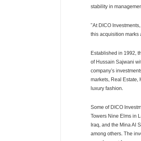
stability in managemen
"At DICO Investments, 
this acquisition marks a
Established in 1992, t
of Hussain Sajwani wit
company's investments 
markets, Real Estate,
luxury fashion.
Some of DICO Investme
Towers Nine Elms in Lo
Iraq, and the Mina Al 
among others. The inv