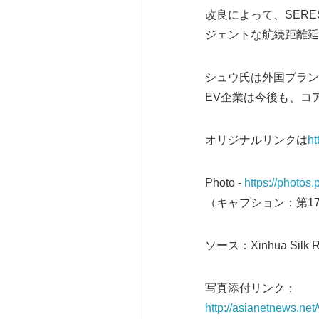
改良によって、SER
ジェントな航続距離延
シュウ氏は外国ブラン
EV企業は今後も、コ
オリジナルリンクは
ht
Photo -
https://photo
（キャプション：第17回Gua
ソース：Xinhua Silk Roa
写真添付リンク：
http://asianetnews.ne