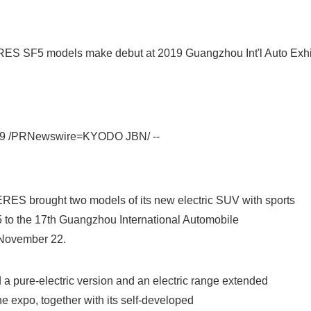
RES SF5 models make debut at 2019 Guangzhou Int'l Auto Exhi
019 /PRNewswire=KYODO JBN/ --
Japanese
RES brought two models of its new electric SUV with sports
5 to the 17th Guangzhou International Automobile
 November 22.
 pure-electric version and an electric range extended
he expo, together with its self-developed