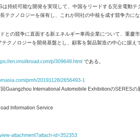
ESは持続可能な開発を実現して、中国をリードする完全電動テ
長テクノロジーを保有し、これが同社の中核を成す競争力にな
ドとの競争に直面する新エネルギー車両企業について、重慶市
アテクノロジーを開発基盤とし、顧客を製品製造の中心に据え
tps://en.imsilkroad.com/p/309648.html
である。
s.prnasia.com/prnh/20191128/2656493-1
ngzhou International Automobile ExhibitionのSE
d Information Service
t/view-attachment?attach-id=352353