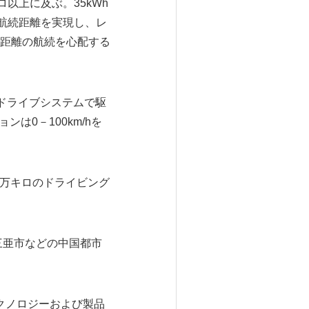
ロ以上に及ぶ。35kWh
航続距離を実現し、レ
距離の航続を心配する
動ドライブシステムで駆
ンは0－100km/hを
1万キロのドライビング
三亜市などの中国都市
クノロジーおよび製品