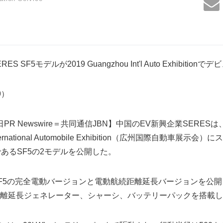
SERES SF5モデルが2019 Guangzhou Int'l Auto Exhibitionで
09）
8日PR Newswire＝共同通信JBN】中国のEV新興企業SERES
nternational Automobile Exhibition（広州国際自動車
あるSF5の2モデルを公開した。
F5の完全電動バージョンと電動航続距離延長バージョンを公
離延長ジェネレーター、シャーシ、バッテリーパックを搭載し