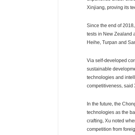
Xinjiang, proving its te
Since the end of 2018,
tests in New Zealand a
Heihe, Turpan and Sa
Via self-developed co
sustainable developmen
technologies and intel
competitiveness, said
In the future, the Cho
technologies as the ba
crafting, Xu noted whe
competition from forei