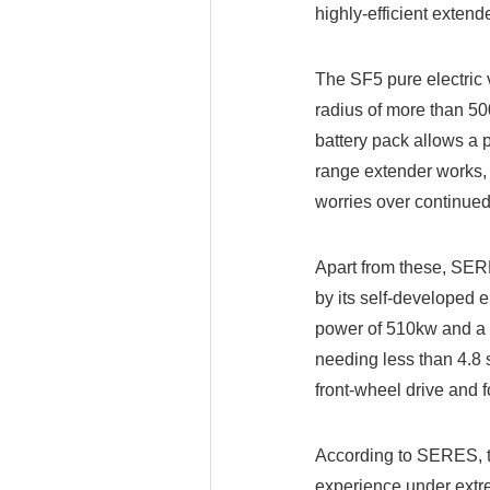
highly-efficient exten
The SF5 pure electric 
radius of more than 5
battery pack allows a 
range extender works, 
worries over continued 
Apart from these, SER
by its self-developed 
power of 510kw and a 
needing less than 4.8 
front-wheel drive and 
According to SERES, t
experience under extr