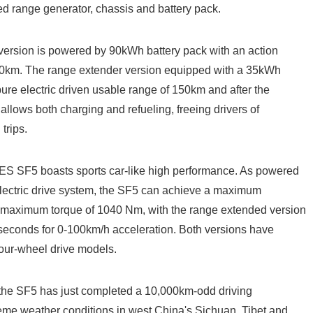
ded range generator, chassis and battery pack.
English
version is powered by 90kWh battery pack with an action
00km. The range extender version equipped with a 35kWh
pure electric driven usable range of 150km and after the
allows both charging and refueling, freeing drivers of
trips.
ES SF5 boasts sports car-like high performance. As powered
electric drive system, the SF5 can achieve a maximum
maximum torque of 1040 Nm, with the range extended version
seconds for 0-100km/h acceleration. Both versions have
four-wheel drive models.
he SF5 has just completed a 10,000km-odd driving
eme weather conditions in west China's Sichuan, Tibet and