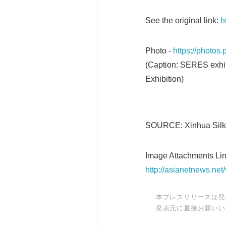
See the original link:
h
Photo -
https://photo
(Caption: SERES exhib
Exhibition)
SOURCE: Xinhua Silk 
Image Attachments Lin
http://asianetnews.ne
本プレスリリースは発
発表元に直接お願いい