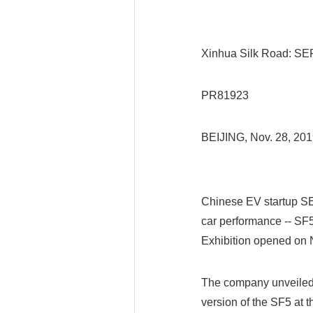
Xinhua Silk Road: SE
PR81923
BEIJING, Nov. 28, 2
Chinese EV startup SE
car performance -- SF
Exhibition opened on
The company unveiled a
version of the SF5 at t