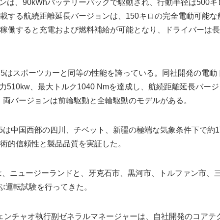
ンは、90kWhバッテリーパックで駆動され、行動半径は500キ
載する航続距離延長バージョンは、150キロの完全電動可能な
稼働すると充電および燃料補給が可能となり、ドライバーは長
 SF5はスポーツカーと同等の性能を誇っている。同社開発の電
510kw、最大トルク1040 Nmを達成し、航続距離延長バージョ
る。両バージョンは前輪駆動と全輪駆動のモデルがある。
SF5は中国西部の四川、チベット、新疆の極端な気象条件下で約
術的信頼性と製品品質を実証した。
社は、ニュージーランドと、牙克石市、黒河市、トルファン市、
よぶ運転試験を行ってきた。
チェンチャオ執行副ゼネラルマネージャーは、自社開発のコアテ