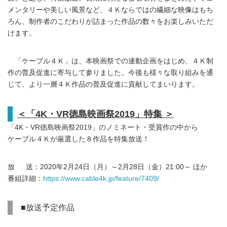
メンタリーや美しい風景など、４Ｋならではの繊細な映像はもち
ろん、制作者のこだわりが詰まった作品の数々をお楽しみいただ
けます。
「ケーブル４Ｋ」は、本映画祭での連動企画をはじめ、４Ｋ制
作の普及促進に寄与して参りました。今後も様々な取り組みを通
じて、より一層４Ｋ作品の普及促進に貢献してまいります。
＜「4K・VR徳島映画祭2019」特集 ＞
「4K・VR徳島映画祭2019」のノミネート・受賞作の中から
ケーブル４Ｋが厳選した８作品を特集放送！
放 送：2020年2月24日（月）～2月28日（金）21:00～ ほか
番組詳細：
https://www.cable4k.jp/feature/7409/
■放送予定作品