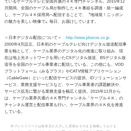
ているケーブルテレビ全国共通の４Ｋ専門チャンネル。2015年12
月開局。全国のケーブル局が制作した４Ｋ番組を調達・統一編成
し、ケーブル４Ｋ採用局へ配信することで、〝地域発！ニッポン
の魅力を美しい映像で〟毎日、お届けしています。
＜日本デジタル配信について＞
http://www.jdserve.co.jp
2000年4月設立。日本初のケーブルテレビ向けデジタル放送配信事
業を軸として、ケーブル業界のデジタル化の推進に取り組み、現
在は地上光ネットワークを用いたCSデジタル放送、BSデジタル放
送等を全国のケーブル事業者に配信している。この他にも、VOD
プラットフォーム（みるプラス）やCATV情報アプリケーション
（CableGate）といった配信サービスの提供、IDソリューションサ
ービス、業務支援サービスなど、ケーブル事業者の課題解決や、
サービス拡充に繋がる業務支援を幅広く提供。2015年12月から
は、ケーブル業界共通の４Ｋ専門チャンネル「ケーブル４Ｋ」の
チャンネル運営と配信事業も行い、ケーブル業界の４Ｋ化を推進
している。
本プレスリリースは発表元が入力した原稿をそのまま掲載しておりま