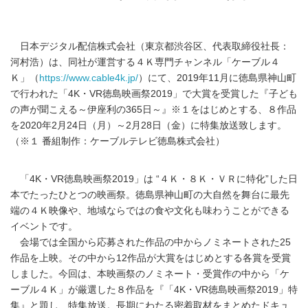
日本デジタル配信株式会社（東京都渋谷区、代表取締役社長：
河村浩）は、同社が運営する４Ｋ専門チャンネル「ケーブル４
Ｋ」（
https://www.cable4k.jp/
）にて、2019年11月に徳島県神山町
で行われた「4K・VR徳島映画祭2019」で大賞を受賞した『子ども
の声が聞こえる～伊座利の365日～』※１をはじめとする、８作品
を2020年2月24日（月）～2月28日（金）に特集放送致します。
（※１ 番組制作：ケーブルテレビ徳島株式会社）
「4K・VR徳島映画祭2019」は “４Ｋ・８Ｋ・ＶＲに特化”した日
本でたったひとつの映画祭。徳島県神山町の大自然を舞台に最先
端の４Ｋ映像や、地域ならではの食や文化も味わうことができる
イベントです。
会場では全国から応募された作品の中からノミネートされた25
作品を上映。その中から12作品が大賞をはじめとする各賞を受賞
しました。今回は、本映画祭のノミネート・受賞作の中から「ケ
ーブル４Ｋ」が厳選した８作品を『「4K・VR徳島映画祭2019」特
集』と題し、特集放送。長期にわたる密着取材をまとめたドキュ