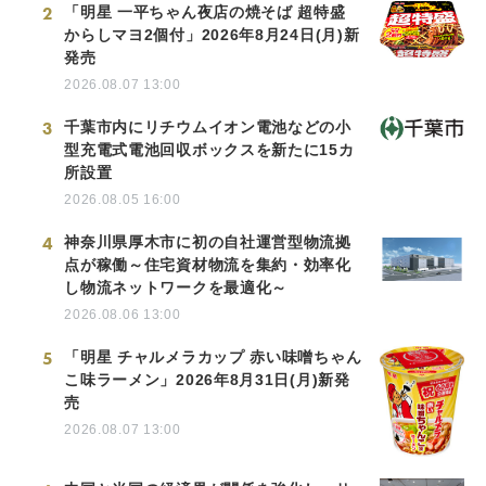
2
「明星 一平ちゃん夜店の焼そば 超特盛
からしマヨ2個付」2026年8月24日(月)新
発売
2026.08.07 13:00
3
千葉市内にリチウムイオン電池などの小
型充電式電池回収ボックスを新たに15カ
所設置
2026.08.05 16:00
4
神奈川県厚木市に初の自社運営型物流拠
点が稼働～住宅資材物流を集約・効率化
し物流ネットワークを最適化～
2026.08.06 13:00
5
「明星 チャルメラカップ 赤い味噌ちゃん
こ味ラーメン」2026年8月31日(月)新発
売
2026.08.07 13:00