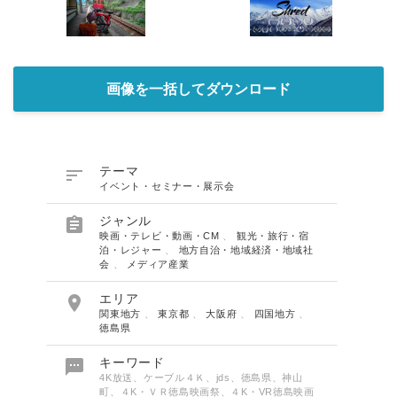
画像を一括してダウンロード

テーマ
イベント・セミナー・展示会

ジャンル
映画・テレビ・動画・CM
、
観光・旅行・宿
泊・レジャー
、
地方自治・地域経済・地域社
会
、
メディア産業

エリア
関東地方
、
東京都
、
大阪府
、
四国地方
、
徳島県

キーワード
4K放送、ケーブル４Ｋ、jds、徳島県、神山
町、４K・ＶＲ徳島映画祭、４K・VR徳島映画