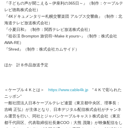
『子どもの声が聞こえる～伊座利の365日～』（制作：ケーブルテ
レビ徳島株式会社）
『4Kドキュメンタリー札幌交響楽団 アルプス交響曲』（制作：北
海道テレビ放送株式会社）
『小夏日和』（制作：関西テレビ放送株式会社）
『祖谷渓 Brompton 旅切符~Make it yours~』（制作：株式会社
AWA-RE）
『Shred』（制作：株式会社カムサイド）
ほか 計８作品放送予定
＜ケーブル４Ｋとは＞
https://www.cable4k.jp
“４Ｋで彩られた
ニッポン”
一般社団法人日本ケーブルテレビ連盟（東京都中央区、理事長：
吉崎 正弘）が主体となり、日本デジタル配信株式会社がチャンネ
ル運営を行い、同社とジャパンケーブルキャスト株式会社（東京
都千代田区、代表取締役社長兼COO：大熊 茂隆）が映像配信をし