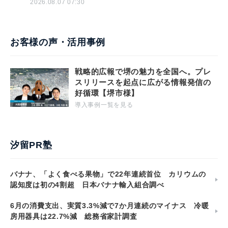
2026.08.07 07:30
お客様の声・活用事例
戦略的広報で堺の魅力を全国へ。プレ
スリリースを起点に広がる情報発信の
好循環【堺市様】
導入事例一覧を見る
汐留PR塾
バナナ、「よく食べる果物」で22年連続首位 カリウムの
認知度は初の4割超 日本バナナ輸入組合調べ
6月の消費支出、実質3.3%減で7か月連続のマイナス 冷暖
房用器具は22.7%減 総務省家計調査