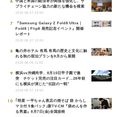
6
中国と米国の経済界が関係を強化し、サ
プライチェーン協力の新たな機会を模索
2026.08.07 10:00
7
『Samsung Galaxy Z Fold8 Ultra｜
Fold8｜Flip8 発売記念イベント』開催
レポート
2026.08.07 15:00
8
亀の井ホテル 有馬 有馬の歴史と文化に触
れる秋の宿泊プランを9月から展開
2026.08.06 11:00
9
横浜vs沖縄尚学、8月10日甲子園で激
突 チケット完売の注目カード…28年前
にも横浜が演じた“伝説の一戦”
2026.08.07 19:00
10
｢明星 一平ちゃん夜店の焼そば 袋 からし
マヨ付 5食パック｣新TV-CM『袋めんを作
る男篇』8月7日(金)全国放映