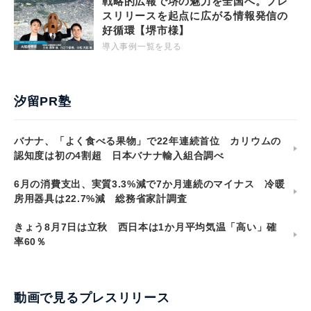
戦略的広報で堺の魅力を全国へ。プレ
スリリースを起点に広がる情報発信の
好循環【堺市様】
導入事例一覧を見る
汐留PR塾
バナナ、「よく食べる果物」で22年連続首位 カリウムの
認知度は初の4割超 日本バナナ輸入組合調べ
6月の消費支出、実質3.3%減で7か月連続のマイナス 冷暖
房用器具は22.7%減 総務省家計調査
きょう8月7日は立秋 西日本は1か月平均気温「高い」確
率60％
動画で見るプレスリリース