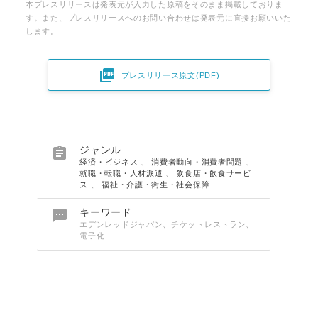
本プレスリリースは発表元が入力した原稿をそのまま掲載しておりま
す。また、プレスリリースへのお問い合わせは発表元に直接お願いいた
します。

プレスリリース原文(PDF)

ジャンル
経済・ビジネス
、
消費者動向・消費者問題
、
就職・転職・人材派遣
、
飲食店・飲食サービ
ス
、
福祉・介護・衛生・社会保障

キーワード
エデンレッドジャパン、チケットレストラン、
電子化