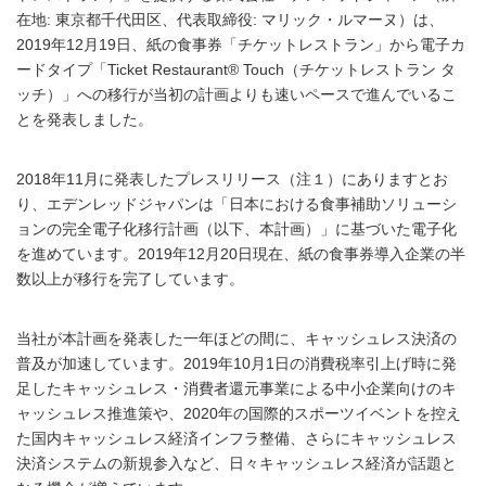
在地: 東京都千代田区、代表取締役: マリック・ルマーヌ）は、
2019年12月19日、紙の食事券「チケットレストラン」から電子カ
ードタイプ「Ticket Restaurant® Touch（チケットレストラン タ
ッチ）」への移行が当初の計画よりも速いペースで進んでいるこ
とを発表しました。
2018年11月に発表したプレスリリース（注１）にありますとお
り、エデンレッドジャパンは「日本における食事補助ソリューシ
ョンの完全電子化移行計画（以下、本計画）」に基づいた電子化
を進めています。2019年12月20日現在、紙の食事券導入企業の半
数以上が移行を完了しています。
当社が本計画を発表した一年ほどの間に、キャッシュレス決済の
普及が加速しています。2019年10月1日の消費税率引上げ時に発
足したキャッシュレス・消費者還元事業による中小企業向けのキ
ャッシュレス推進策や、2020年の国際的スポーツイベントを控え
た国内キャッシュレス経済インフラ整備、さらにキャッシュレス
決済システムの新規参入など、日々キャッシュレス経済が話題と