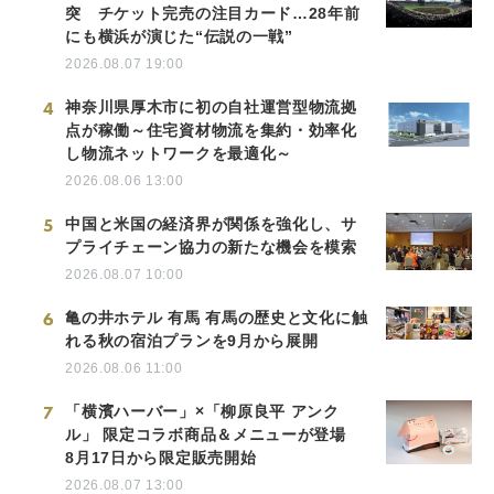
突 チケット完売の注目カード…28年前
にも横浜が演じた“伝説の一戦”
2026.08.07 19:00
4
神奈川県厚木市に初の自社運営型物流拠
点が稼働～住宅資材物流を集約・効率化
し物流ネットワークを最適化～
2026.08.06 13:00
5
中国と米国の経済界が関係を強化し、サ
プライチェーン協力の新たな機会を模索
2026.08.07 10:00
6
亀の井ホテル 有馬 有馬の歴史と文化に触
れる秋の宿泊プランを9月から展開
2026.08.06 11:00
7
「横濱ハーバー」×「柳原良平 アンク
ル」 限定コラボ商品＆メニューが登場
8月17日から限定販売開始
2026.08.07 13:00