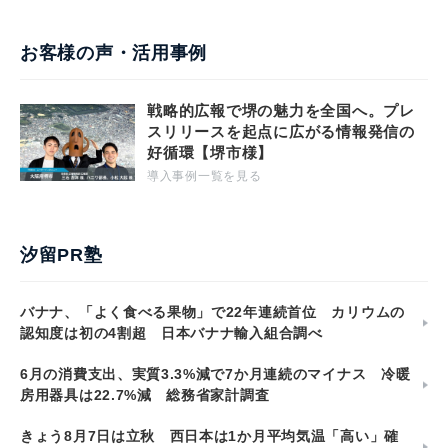
お客様の声・活用事例
戦略的広報で堺の魅力を全国へ。プレ
スリリースを起点に広がる情報発信の
好循環【堺市様】
導入事例一覧を見る
汐留PR塾
バナナ、「よく食べる果物」で22年連続首位 カリウムの
認知度は初の4割超 日本バナナ輸入組合調べ
6月の消費支出、実質3.3%減で7か月連続のマイナス 冷暖
房用器具は22.7%減 総務省家計調査
きょう8月7日は立秋 西日本は1か月平均気温「高い」確