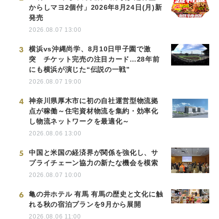
からしマヨ2個付」2026年8月24日(月)新
発売
2026.08.07 13:00
3
横浜vs沖縄尚学、8月10日甲子園で激
突 チケット完売の注目カード…28年前
にも横浜が演じた“伝説の一戦”
2026.08.07 19:00
4
神奈川県厚木市に初の自社運営型物流拠
点が稼働～住宅資材物流を集約・効率化
し物流ネットワークを最適化～
2026.08.06 13:00
5
中国と米国の経済界が関係を強化し、サ
プライチェーン協力の新たな機会を模索
2026.08.07 10:00
6
亀の井ホテル 有馬 有馬の歴史と文化に触
れる秋の宿泊プランを9月から展開
2026.08.06 11:00