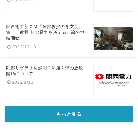
関西電力新ＣＭ『阿部教授の冬支度』
篇、『教授 冬の電力を考える』篇の放
English
映開始
2022/10/13
阿部サダヲさん起用ＣＭ第２弾の放映
開始について
2022/1/12
もっと見る