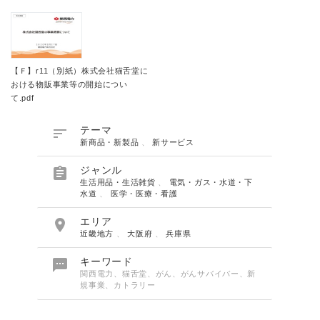
【Ｆ】r11（別紙）株式会社猫舌堂に
おける物販事業等の開始につい
て.pdf

テーマ
新商品・新製品
、
新サービス

ジャンル
生活用品・生活雑貨
、
電気・ガス・水道・下
水道
、
医学・医療・看護

エリア
近畿地方
、
大阪府
、
兵庫県

キーワード
関西電力、猫舌堂、がん、がんサバイバー、新
規事業、カトラリー