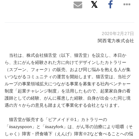
2020年2月27日
関西電力株式会社
当社は、株式会社猫舌堂（以下、猫舌堂）を設立し、本日か
ら、主にがんを経験された方に向けてデザインしたカトラリー
（スプーン、フォーク）の販売、および同じ悩みを抱える人が集
いつながるコミュニティの運営を開始します。猫舌堂は、当社グ
ループの事業領域拡大につながる事業を募集する社内ベンチャー
制度「起業チャレンジ制度」を活用したもので、起業家自身の看
護師としての経験、がんに罹患した経験、自身が出会った同じ境
遇の方々からの意見も踏まえて事業化する会社となります。
猫舌堂が販売する「ピアメイド※1」カトラリーの
「iisazyspoon」と「iisazyfork」は、がん等の治療により咀嚼（そ
しゃく）障害・摂食嚥下（えんげ）障害※2など食べることへの悩