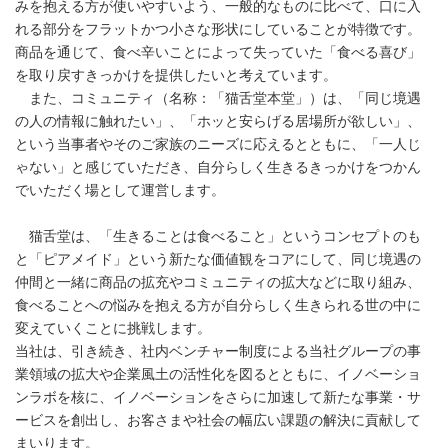
みを抱える方が使いやすいよう、一般的なものに比べて、口に入
れる部分をフラットかつ小さな形状にしていることが特徴です。
商品を通じて、食べ辛いことによって失っていた「食べる喜び」
を取り戻すきっかけを提供したいと考えています。
また、コミュニティ（名称：「猫舌堂本堂」）は、「同じ境遇
の人の情報に触れたい」、「ホッと安らげる居場所が欲しい」、
という当事者やそのご家族のニーズに応えるとともに、「一人じ
ゃない」と感じていただき、自分らしく生きるきっかけをつかん
でいただく場として運営します。
猫舌堂は、「生きることは食べること」というコンセプトのも
と「ピアメイド」という新たな価値観をコアにして、同じ境遇の
仲間と一緒に商品の拡充やコミュニティの拡大などに取り組み、
食べることへの悩みを抱える方が自分らしく生きられる世の中に
変えていくことに挑戦します。
当社は、引き続き、社内ベンチャー制度による当社グループの事
業領域の拡大や企業風土の活性化を図るとともに、イノベーショ
ンラボを核に、イノベーションをさらに加速して新たな事業・サ
ービスを創出し、お客さまや社会の幅広い課題の解決に貢献して
まいります。