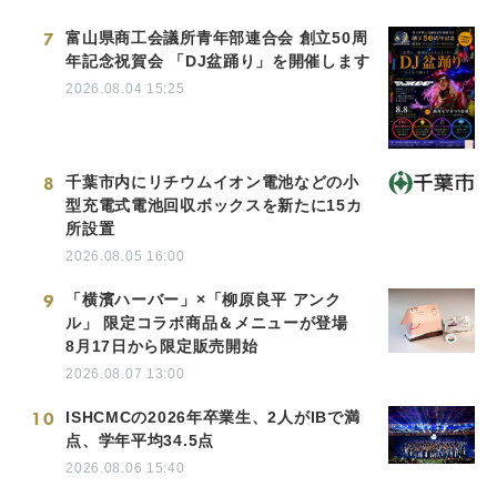
7
富山県商工会議所青年部連合会 創立50周
年記念祝賀会 「DJ盆踊り」を開催します
2026.08.04 15:25
8
千葉市内にリチウムイオン電池などの小
型充電式電池回収ボックスを新たに15カ
所設置
2026.08.05 16:00
9
「横濱ハーバー」×「柳原良平 アンク
ル」 限定コラボ商品＆メニューが登場
8月17日から限定販売開始
2026.08.07 13:00
10
ISHCMCの2026年卒業生、2人がIBで満
点、学年平均34.5点
2026.08.06 15:40