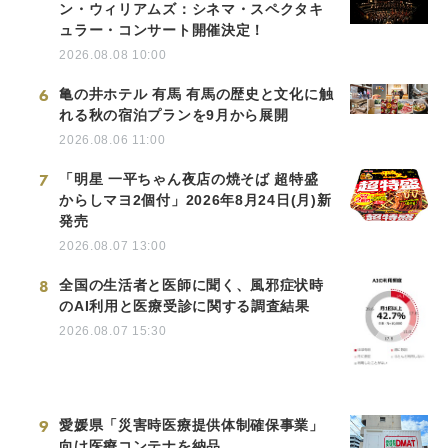
ン・ウィリアムズ：シネマ・スペクタキ
ュラー・コンサート開催決定！
2026.08.08 10:00
6
亀の井ホテル 有馬 有馬の歴史と文化に触
れる秋の宿泊プランを9月から展開
2026.08.06 11:00
7
「明星 一平ちゃん夜店の焼そば 超特盛
からしマヨ2個付」2026年8月24日(月)新
発売
2026.08.07 13:00
8
全国の生活者と医師に聞く、風邪症状時
のAI利用と医療受診に関する調査結果
2026.08.07 15:30
9
愛媛県「災害時医療提供体制確保事業」
向け医療コンテナを納品