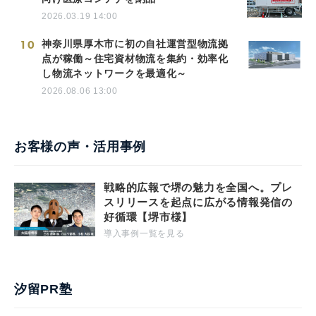
2026.03.19 14:00
10
神奈川県厚木市に初の自社運営型物流拠
点が稼働～住宅資材物流を集約・効率化
し物流ネットワークを最適化～
2026.08.06 13:00
お客様の声・活用事例
戦略的広報で堺の魅力を全国へ。プレ
スリリースを起点に広がる情報発信の
好循環【堺市様】
導入事例一覧を見る
汐留PR塾