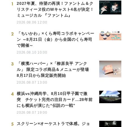
1
2027年夏、待望の再演！ファントム＆ク
リスティーヌ役のWキャスト4名が決定！
ミュージカル 『ファントム』
2026.08.06 12:00
2
「ちいかわ」×くら寿司コラボキャンペー
ン ～8月21日（金）から全国のくら寿司
で開催～
2026.08.10 10:00
3
「横濱ハーバー」×「柳原良平 アンク
ル」 限定コラボ商品＆メニューが登場
8月17日から限定販売開始
2026.08.07 13:00
4
横浜vs沖縄尚学、8月10日甲子園で激
突 チケット完売の注目カード…28年前
にも横浜が演じた“伝説の一戦”
2026.08.07 19:00
5
スクリーン×オーケストラで体感。ジョ