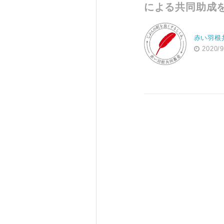
による共同助成
赤い羽根
2020/9