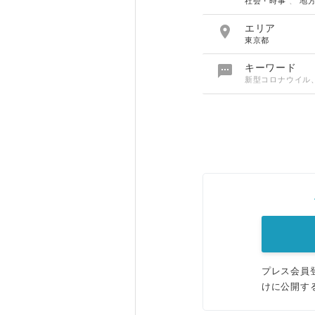
社会・時事
、
地

エリア
東京都

キーワード
新型コロナウイル
プレス会員
けに公開す