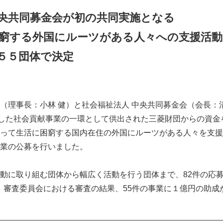
央共同募金会が初の共同実施となる
窮する
外国にルーツがある人々への支援活動
５５団体で決定
（理事長：小林 健）と社会福祉法人 中央共同募金会（会長：
念した社会貢献事業の一環として供出された三菱財団からの資金
って生活に困窮する国内在住の外国にルーツがある人々を支援
業の公募を行いました。
動に取り組む団体から幅広く活動を行う団体まで、82件の応
6円）、審査委員会における審査の結果、55件の事業に１億円の助
__________________________________________________