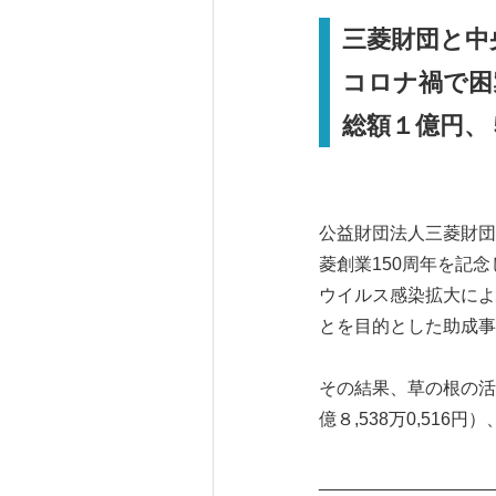
三菱財団と中
コロナ禍で困
総額１億円、
公益財団法人三菱財団
菱創業150周年を記
ウイルス感染拡大によ
とを目的とした助成事
その結果、草の根の活
億８,538万0,51
_________________