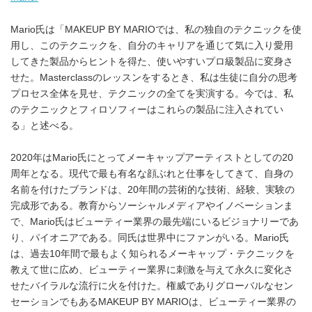
Mario氏は「MAKEUP BY MARIOでは、私の独自のテクニックを使
用し、このテクニックを、自分のキャリアを通じて気に入り愛用
してきた製品からヒントを得た、使いやすいプロ級製品に変身さ
せた。Masterclassのレッスンをするとき、私は生徒に自分の思考
プロセス全体を見せ、テクニックの全てを実演する。今では、私
のテクニックとフィロソフィーはこれらの製品に注入されてい
る」と述べる。
2020年はMario氏にとってメーキャップアーティストとしての20
周年となる。現代で最も有名な顔ぶれと仕事をしてきて、自身の
名前を付けたブランドは、20年間の芸術的な技術、経験、実験の
完成形である。教育からソーシャルメディアやイノベーションま
で、Mario氏はビューティー業界の最先端にいるビジョナリーであ
り、パイオニアである。同氏は世界中にファンがいる。Mario氏
は、過去10年間で最もよく知られるメーキャップ・テクニックを
教えて世に広め、ビューティー業界に刺激を与えて永久に変化さ
せたバイラルな流行に火を付けた。権威でありグローバルなセン
セーションでもあるMAKEUP BY MARIOは、ビューティー業界の