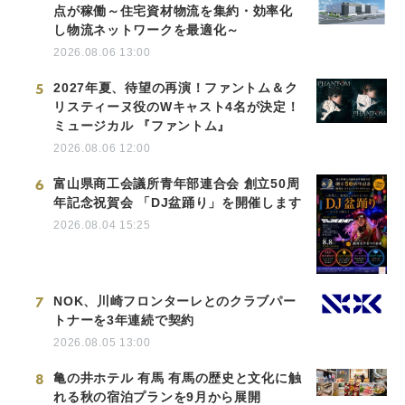
点が稼働～住宅資材物流を集約・効率化
し物流ネットワークを最適化～
2026.08.06 13:00
5
2027年夏、待望の再演！ファントム＆ク
リスティーヌ役のWキャスト4名が決定！
ミュージカル 『ファントム』
2026.08.06 12:00
6
富山県商工会議所青年部連合会 創立50周
年記念祝賀会 「DJ盆踊り」を開催します
2026.08.04 15:25
7
NOK、川崎フロンターレとのクラブパー
トナーを3年連続で契約
2026.08.05 13:00
8
亀の井ホテル 有馬 有馬の歴史と文化に触
れる秋の宿泊プランを9月から展開