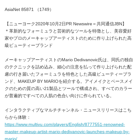
AsiaNet 85871 （1749）
【ニューヨーク2020年10月2日PR Newswire＝共同通信JBN】
＊革新的なフォーミュラと芸術的なツールを特徴とし、美容愛好
家やプロのメーキャップアーティストのために作り上げられた高
級ビューティーブランド
メーキャップアーティストのMario Dedivanovic氏は、同氏の独自
のテクニックを詰め込み、細心の注意を払って作り上げられた配
慮の行き届いたフォーミュラを特色とした高級ビューティーブラ
ンド、MAKEUP BY MARIOを紹介する。アイメイクとベースメイ
クのための質の高い21製品とツールで構成され、すべてのカラー
が普遍的ですべての人肌の色合い向けに作られている。
インタラクティブなマルチチャンネル・ニュースリリースはこち
らから体験：
https://www.multivu.com/players/English/8777551-renowned-
master-makeup-artist-mario-dedivanovic-launches-makeup-by-
mario/