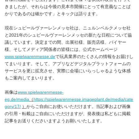
きましたが、それらは今後の見本市開催にとって有意義なことば
かりであるのは確かです」とキックは語ります。
現在シュピールヴァーレンメッセ社は、ニュルンベルクメッセ社
と2021年のシュピールヴァーレンメッセの新たな日程について協
議しています。決定までの間、出展社様、販売店様、バイヤー
様、そしてメディア関係者の皆様には、公式ホームページ
www.spielwarenmesse.de
で玩具業界のたくさんの情報をお届けし
てまいります。そして、アプリなどデジタルプラットフォームの
サービスを更に拡充させ、実際に会場にいらっしゃるような体感
もご案内してまいります。
画像は
www.spielwarenmesse-
eg.de/media
（
https://spielwarenmesse.imageplant.de/media/cate
gory/17/
）
からご自由にお使いいただけます。当記事および画像
の引用・転載はご自由にいただけますが、発表後は私どもに掲載
記事をお送りくださいますようお願いいたします。