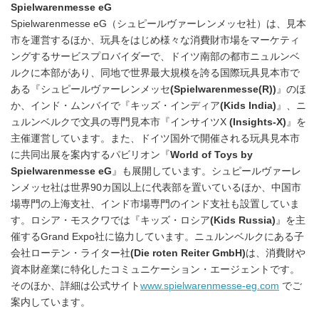
Spielwarenmesse eG
Spielwarenmesse eG（シュピールヴァーレンメッセ社）は、見本
市を運営するほか、玩具をはじめ様々な消費財市場をマーケティ
ングするサービスプロバイダーで、ドイツ南部の都市ニュルンベ
ルクに本部があり、同地で世界最大規模を誇る国際玩具見本市で
ある『シュピールヴァーレンメッセ
(Spielwarenmesse(R))
』のほ
か、インド・ムンバイで『キッズ・インディア
(
Kids India)
』、ニ
ュルンベルクで文具の専門見本市『インサイツX
(Insights-X
)
』を
主催運営しています。また、ドイツ国外で開催される玩具見本市
に共同出展を案内するパビリオン『
World of Toys by
Spielwarenmesse eG
』も展開しています。シュピールヴァーレ
ンメッセ社は世界90カ国以上に代表部を置いているほか、中国市
場専門の上海支社、インド市場専門のインド支社も設置していま
す。ロシア・モスクワでは『キッズ・ロシア
(Kids Russia)
』を主
催するGrand Expo社に協力しています。ニュルンベルクにある子
会社ローテン・ライター社
(Die roten Reiter GmbH)
は、消費財や
資本財産業に特化したコミュニケーション・エージェントです。
そのほか、詳細は公式サイト
www.spielwarenmesse-eg.com
でご
案内しています。