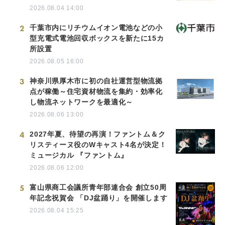
2026.08.04 14:00
2
千葉市内にリチウムイオン電池などの小
型充電式電池回収ボックスを新たに15カ
所設置
2026.08.05 16:00
3
神奈川県厚木市に初の自社運営型物流拠
点が稼働～住宅資材物流を集約・効率化
し物流ネットワークを最適化～
2026.08.06 13:00
4
2027年夏、待望の再演！ファントム＆ク
リスティーヌ役のWキャスト4名が決定！
ミュージカル 『ファントム』
2026.08.06 12:00
5
富山県商工会議所青年部連合会 創立50周
年記念祝賀会 「DJ盆踊り」を開催します
2026.08.04 15:25