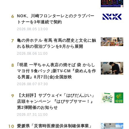
6
NOK、川崎フロンターレとのクラブパー
トナーを3年連続で契約
2026.08.05 13:00
7
亀の井ホテル 有馬 有馬の歴史と文化に触
れる秋の宿泊プランを9月から展開
2026.08.06 11:00
8
｢明星 一平ちゃん夜店の焼そば 袋 からし
マヨ付 5食パック｣新TV-CM『袋めんを作
る男篇』8月7日(金)全国放映
2026.08.07 07:30
9
【大好評】サブウェイ×「はぴだんぶい」
店頭キャンペーン 『はぴサブサマー！』
第2弾開催のお知らせ
2026.07.31 11:00
10
愛媛県「災害時医療提供体制確保事業」