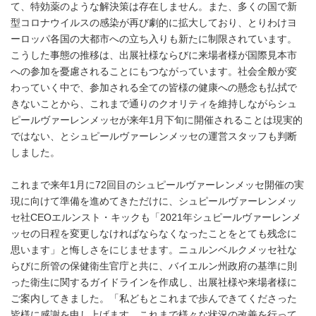
て、特効薬のような解決策は存在しません。また、多くの国で新
型コロナウイルスの感染が再び劇的に拡大しており、とりわけヨ
ーロッパ各国の大都市への立ち入りも新たに制限されています。
こうした事態の推移は、出展社様ならびに来場者様が国際見本市
への参加を憂慮されることにもつながっています。社会全般が変
わっていく中で、参加される全ての皆様の健康への懸念も払拭で
きないことから、これまで通りのクオリティを維持しながらシュ
ピールヴァーレンメッセが来年1月下旬に開催されることは現実的
ではない、とシュピールヴァーレンメッセの運営スタッフも判断
しました。
これまで来年1月に72回目のシュピールヴァーレンメッセ開催の実
現に向けて準備を進めてきただけに、シュピールヴァーレンメッ
セ社CEOエルンスト・キックも「2021年シュピールヴァーレンメ
ッセの日程を変更しなければならなくなったことをとても残念に
思います」と悔しさをにじませます。ニュルンベルクメッセ社な
らびに所管の保健衛生官庁と共に、バイエルン州政府の基準に則
った衛生に関するガイドラインを作成し、出展社様や来場者様に
ご案内してきました。「私どもとこれまで歩んできてくださった
皆様に感謝を申し上げます。これまで様々な状況の改善を行って