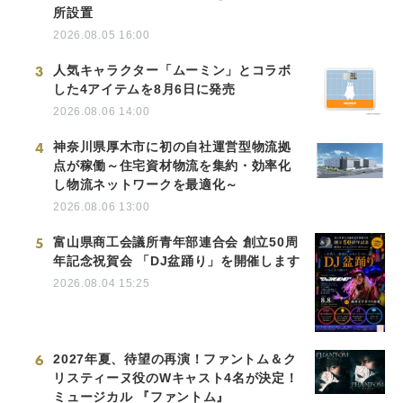
所設置
2026.08.05 16:00
3
人気キャラクター「ムーミン」とコラボ
した4アイテムを8月6日に発売
2026.08.06 14:00
4
神奈川県厚木市に初の自社運営型物流拠
点が稼働～住宅資材物流を集約・効率化
し物流ネットワークを最適化～
2026.08.06 13:00
5
富山県商工会議所青年部連合会 創立50周
年記念祝賀会 「DJ盆踊り」を開催します
2026.08.04 15:25
6
2027年夏、待望の再演！ファントム＆ク
リスティーヌ役のWキャスト4名が決定！
ミュージカル 『ファントム』