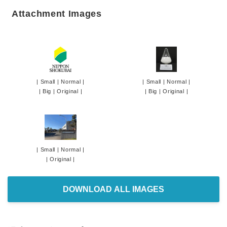
Attachment Images
|
Small
|
Normal
|
|
Small
|
Normal
|
|
Big
|
Original
|
|
Big
|
Original
|
|
Small
|
Normal
|
|
Original
|
DOWNLOAD ALL IMAGES