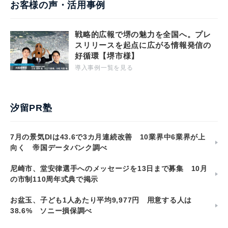
お客様の声・活用事例
戦略的広報で堺の魅力を全国へ。プレ
スリリースを起点に広がる情報発信の
好循環【堺市様】
導入事例一覧を見る
汐留PR塾
7月の景気DIは43.6で3カ月連続改善 10業界中6業界が上
向く 帝国データバンク調べ
尼崎市、堂安律選手へのメッセージを13日まで募集 10月
の市制110周年式典で掲示
お盆玉、子ども1人あたり平均9,977円 用意する人は
38.6% ソニー損保調べ