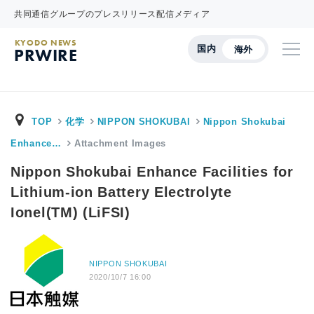
共同通信グループのプレスリリース配信メディア
KYODO NEWS
国内
海外
PRWIRE
TOP
化学
NIPPON SHOKUBAI
Nippon Shokubai
Enhance…
Attachment Images
Nippon Shokubai Enhance Facilities for
Lithium-ion Battery Electrolyte
Ionel(TM) (LiFSI)
NIPPON SHOKUBAI
2020/10/7 16:00