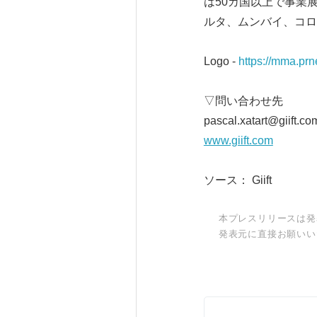
は50カ国以上で事業
ルタ、ムンバイ、コロ
Logo -
https://mma.pr
▽問い合わせ先
pascal.xatart@giift.co
www.giift.com
ソース： Giift
本プレスリリースは発
発表元に直接お願いい