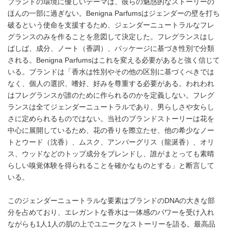
ブランドの環境に優しいテーマは、彼らの魅惑的なストーリーの
ほんの一部に過ぎない。Benigna Parfumsはジェンダーの壁を打ち
破るという使命を支援するため、ジェンダーニュートラルなフレ
グランスのみを作ることを意図して決定した。フレグランスはし
ばしば、成分、ノート（香調）、パッケージに基づき性別で分類
される。Benigna Parfumsはこれを変える必要があると強く信じて
いる。ブランドは「香水は性別やその他の区別に基づくべきでは
なく、個人の選択、嗜好、好みを尊重する必要がある。われわれ
はフレグランスが誰のために作られるのかを定義しない。フレグ
ランスは全てジェンダーニュートラルであり、男らしさや女らし
さに定められるものではない。当社のブランドストーリーは花を
中心に展開しているため、花の香りを際立たせ、他の希少なノー
トとウード（沈香）、ムスク、アンバーグリス（龍涎香）、オリ
ス、ウッドなどのトップ成分をブレンドし、誰がまとっても素晴
らしい嗅覚体験を得られることを確かなものとする」と断言して
いる。
このジェンダーニュートラルな要素はブランドのDNAの大きな部
分を占めており、エレガントな香水は一体感のパワーを受け入れ
ながらも1人1人の肌の上でユニークなストーリーを語る。最高品