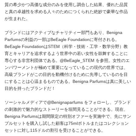
質の希少かつ高価な成分のみを使用し調合した結果、優れた品質
と真の卓越性を求める人々のためにつくられた絶妙で豪華な作品
が生まれた。
ブランドにはアクティブなチャリティー部門もあり、Benigna
Parfumsの利益の一部はBeEagle Foundationに寄付される。
BeEagle FoundationはSTEM（科学・技術・工学・数学分野）教
育とキャリアを追求するよう世界中の若い女性を鼓舞することに
専心する非営利団体である。@BeEagle_STEM を参照。女性のエ
ンパワーメントが極めて重要になっているこの現代の世界では、
高級ブランドがこの目的を動機付けるために先導しているのを目
にすることは心温まるものである。Benigna Parfumsは真に美しい
目的を持ったブランドだ！
ソーシャルメディアで@Benignaparfums をフォローし、ブランド
の刺激的で魅力的なストーリーを垣間見ることができる。現在、
Benigna Parfumsは期間限定の特別オファーを実施中で、先にサン
プルセットを購入し試した顧客は75mlボトルまたはコレクション
セットに対し115ドルの割引を受けることができる。