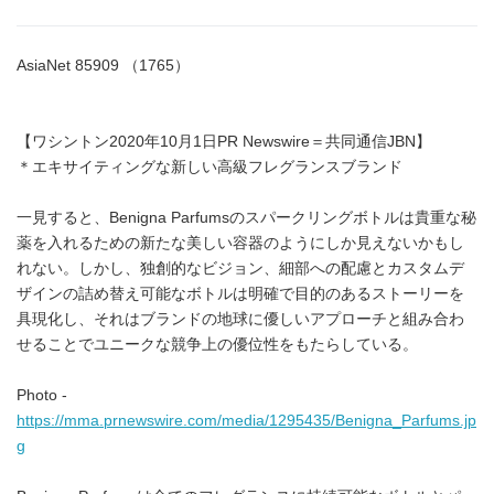
AsiaNet 85909 （1765）
【ワシントン2020年10月1日PR Newswire＝共同通信JBN】
＊エキサイティングな新しい高級フレグランスブランド
一見すると、Benigna Parfumsのスパークリングボトルは貴重な秘
薬を入れるための新たな美しい容器のようにしか見えないかもし
れない。しかし、独創的なビジョン、細部への配慮とカスタムデ
ザインの詰め替え可能なボトルは明確で目的のあるストーリーを
具現化し、それはブランドの地球に優しいアプローチと組み合わ
せることでユニークな競争上の優位性をもたらしている。
Photo -
https://mma.prnewswire.com/media/1295435/Benigna_Parfums.jp
g