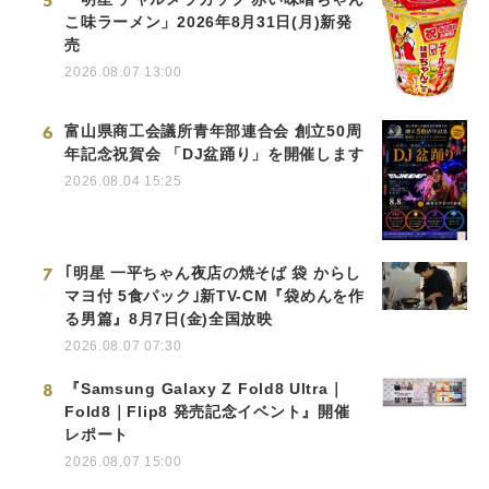
5
こ味ラーメン」2026年8月31日(月)新発
売
2026.08.07 13:00
6
富山県商工会議所青年部連合会 創立50周
年記念祝賀会 「DJ盆踊り」を開催します
2026.08.04 15:25
7
｢明星 一平ちゃん夜店の焼そば 袋 からし
マヨ付 5食パック｣新TV-CM『袋めんを作
る男篇』8月7日(金)全国放映
2026.08.07 07:30
8
『Samsung Galaxy Z Fold8 Ultra｜
Fold8｜Flip8 発売記念イベント』開催
レポート
2026.08.07 15:00