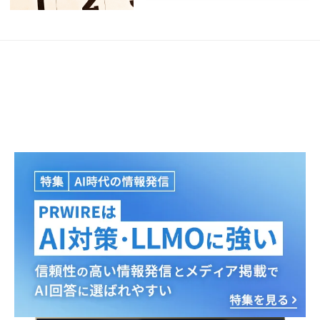
Japanese
English