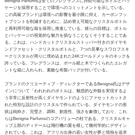
Benigna Parfumsは全てのフレグランスに持続可能なボトルとパッ
ケージを採用することで環境へのコミットメントを示している。
この高級ブランドは環境への影響を最小限に抑え、カーボンフッ
トプリントを削減するために、詰め替え可能なクリスタルボトル
と再利用可能な箱を採用し推進している。彼らの目標は、ボトル
とパッケージの視覚的な魅力を損なうことなくそうすることであ
る。これは、ハンドカットクリスタルストッパー付きのダイヤモ
ンドファセット・クリスタルボトルと、7つの見事なスワロフスキ
ークリスタルが周りに埋め込まれた24Kゴールドメッキのネックを
誇っている。フレグランスは、ボール紙と木でつくられたエレガ
ントな箱に入れられ、素敵な布製バッグが付いている。
ブランドのクリエーティブ・ディレクターであるBenigna氏はデザ
インについて「われわれのボトルは、魅惑的な外観を実現するよ
う非常に反射性が高くダイヤモンドのようにファセットカットさ
れた特別な設計のクリスタルで作られている。ダイヤモンドの形
状は純粋さ、完璧さ、調和、創造性、強さを象徴しており、これ
らはBenigna Parfumsのコアバリューの柱である。クリスタルキャ
ップ上部のディテールは飛行機の翼を模して幾何学的にデザイン
されている。これは、アフリカ出身の若い女性が夢と情熱を追求