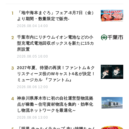
1
「地中海本まぐろ」フェア-8月7日（金）
より期間・数量限定で販売-
2026.08.04 14:00
2
千葉市内にリチウムイオン電池などの小
型充電式電池回収ボックスを新たに15カ
所設置
2026.08.05 16:00
3
2027年夏、待望の再演！ファントム＆ク
リスティーヌ役のWキャスト4名が決定！
ミュージカル 『ファントム』
2026.08.06 12:00
4
神奈川県厚木市に初の自社運営型物流拠
点が稼働～住宅資材物流を集約・効率化
し物流ネットワークを最適化～
2026.08.06 13:00
「明星 チャルメラカップ 赤い味噌ちゃん