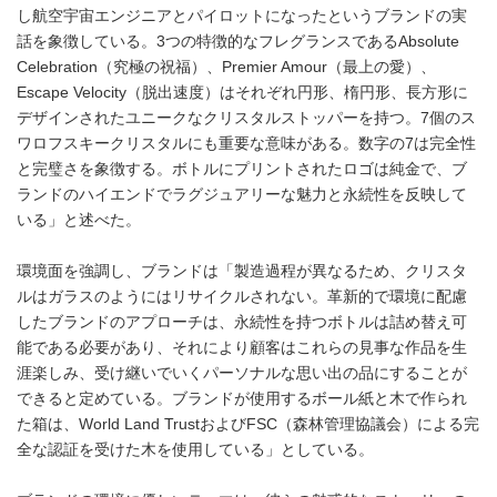
し航空宇宙エンジニアとパイロットになったというブランドの実
話を象徴している。3つの特徴的なフレグランスであるAbsolute
Celebration（究極の祝福）、Premier Amour（最上の愛）、
Escape Velocity（脱出速度）はそれぞれ円形、楕円形、長方形に
デザインされたユニークなクリスタルストッパーを持つ。7個のス
ワロフスキークリスタルにも重要な意味がある。数字の7は完全性
と完璧さを象徴する。ボトルにプリントされたロゴは純金で、ブ
ランドのハイエンドでラグジュアリーな魅力と永続性を反映して
いる」と述べた。
環境面を強調し、ブランドは「製造過程が異なるため、クリスタ
ルはガラスのようにはリサイクルされない。革新的で環境に配慮
したブランドのアプローチは、永続性を持つボトルは詰め替え可
能である必要があり、それにより顧客はこれらの見事な作品を生
涯楽しみ、受け継いでいくパーソナルな思い出の品にすることが
できると定めている。ブランドが使用するボール紙と木で作られ
た箱は、World Land TrustおよびFSC（森林管理協議会）による完
全な認証を受けた木を使用している」としている。