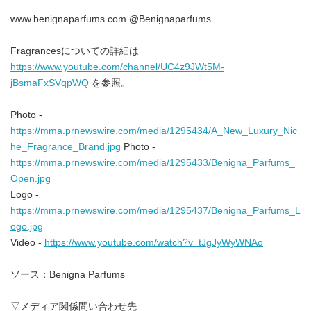
www.benignaparfums.com @Benignaparfums
Fragrancesについての詳細は
https://www.youtube.com/channel/UC4z9JWt5M-
jBsmaFxSVqpWQ
を参照。
Photo -
https://mma.prnewswire.com/media/1295434/A_New_Luxury_Nic
he_Fragrance_Brand.jpg
Photo -
https://mma.prnewswire.com/media/1295433/Benigna_Parfums_
Open.jpg
Logo -
https://mma.prnewswire.com/media/1295437/Benigna_Parfums_L
ogo.jpg
Video -
https://www.youtube.com/watch?v=tJgJyWyWNAo
ソース：Benigna Parfums
▽メディア関係問い合わせ先