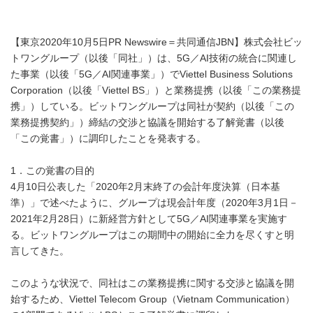
【東京2020年10月5日PR Newswire＝共同通信JBN】株式会社ビッ
トワングループ（以後「同社」）は、5G／AI技術の統合に関連し
た事業（以後「5G／AI関連事業」）でViettel Business Solutions
Corporation（以後「Viettel BS」）と業務提携（以後「この業務提
携」）している。ビットワングループは同社が契約（以後「この
業務提携契約」）締結の交渉と協議を開始する了解覚書（以後
「この覚書」）に調印したことを発表する。
1．この覚書の目的
4月10日公表した「2020年2月末終了の会計年度決算（日本基
準）」で述べたように、グループは現会計年度（2020年3月1日－
2021年2月28日）に新経営方針として5G／AI関連事業を実施す
る。ビットワングループはこの期間中の開始に全力を尽くすと明
言してきた。
このような状況で、同社はこの業務提携に関する交渉と協議を開
始するため、Viettel Telecom Group（Vietnam Communication）