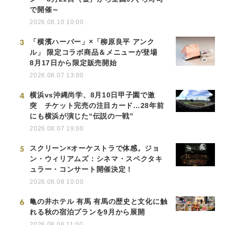
で開催～
2026.08.10 10:00
3
「横濱ハーバー」×「柳原良平 アンク
ル」 限定コラボ商品＆メニューが登場
8月17日から限定販売開始
2026.08.07 13:00
4
横浜vs沖縄尚学、8月10日甲子園で激
突 チケット完売の注目カード…28年前
にも横浜が演じた“伝説の一戦”
2026.08.07 19:00
5
スクリーン×オーケストラで体感。ジョ
ン・ウィリアムズ：シネマ・スペクタキ
ュラー・コンサート開催決定！
2026.08.08 10:00
6
亀の井ホテル 有馬 有馬の歴史と文化に触
れる秋の宿泊プランを9月から展開
2026.08.06 11:00