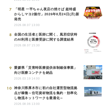
7
「明星 一平ちゃん夜店の焼そば 超特盛
からしマヨ2個付」2026年8月24日(月)新
発売
2026.08.07 13:00
8
全国の生活者と医師に聞く、風邪症状時
のAI利用と医療受診に関する調査結果
2026.08.07 15:30
9
愛媛県「災害時医療提供体制確保事業」
向け医療コンテナを納品
2026.03.19 14:00
10
神奈川県厚木市に初の自社運営型物流拠
点が稼働～住宅資材物流を集約・効率化
し物流ネットワークを最適化～
2026.08.06 13:00