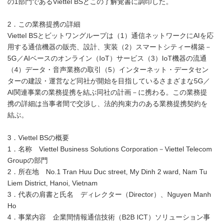
の1部門であるViettel BSとこの了解覚書に調印した。
2．この業務提携の詳細
Viettel BSとビットワングループは（1）通信ネットワークにAIを応
用する通信機器の販売、設計、実装（2）スマートシティー構築－
5G／AIベースのオンライン（IoT）サービス（3）IoT機器の流通
（4）データ・音声業務の取引（5）インターネット・データセン
ターの建設・運営など同社が開始を目指しているさまざまな5G／
AI関連事業の業務提携を結ぶ同社の計画－に携わる。この業務提
携の詳細は当事者間で交渉し、法的拘束力のある業務提携契約を
結ぶ。
3．Viettel BSの概要
1．名称 Viettel Business Solutions Corporation－Viettel Telecom
Groupの部門
2．所在地 No.1 Tran Huu Duc street, My Dinh 2 ward, Nam Tu
Liem District, Hanoi, Vietnam
3．代表の肩書と氏名 ディレクター（Director）、Nguyen Manh
Ho
4．事業内容 企業間情報通信技術（B2B ICT）ソリューション事