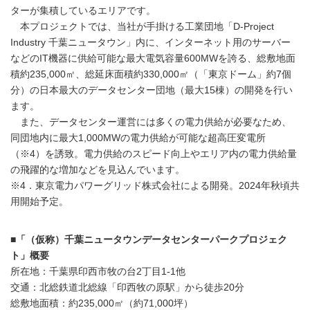
ターが集積しているエリアです。
本プロジェクトでは、当社が手掛ける工業団地「D-Project
Industry 千葉ニュータウン」内に、インターネット用のサーバー
などのIT機器に供給可能な最大電気容量600MWを誇る、総敷地面
積約235,000㎡、総延床面積約330,000㎡（「東京ドーム」約7個
分）の日本最大のデータセンター団地（最大15棟）の開発を行い
ます。
また、データセンター運営には多くの電力供給が必要なため、
同団地内に最大1,000MWの電力供給が可能な超高圧変電所
（※4）を誘致。電力供給のスピード向上やエリア内の電力供給量
の飛躍的な増加などを見込んでいます。
※4．東京電力パワーグリッド株式会社による開発。2024年秋頃共
用開始予定。
■「（仮称）千葉ニュータウンデータセンターパークプロジェク
ト」概要
所在地：千葉県印西市牧の台2丁目1-1他
交通：北総鉄道北総線「印西牧の原駅」から徒歩20分
総敷地面積：約235,000㎡（約71,000坪）