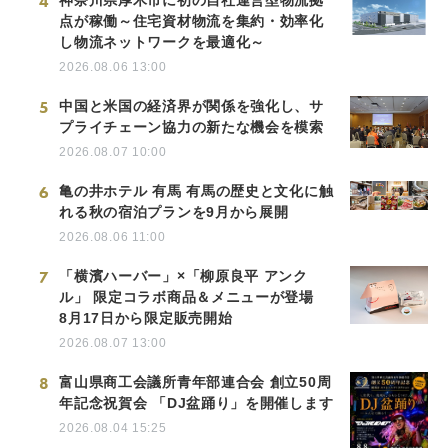
4
点が稼働～住宅資材物流を集約・効率化
し物流ネットワークを最適化～
2026.08.06 13:00
5
中国と米国の経済界が関係を強化し、サ
プライチェーン協力の新たな機会を模索
2026.08.07 10:00
6
亀の井ホテル 有馬 有馬の歴史と文化に触
れる秋の宿泊プランを9月から展開
2026.08.06 11:00
7
「横濱ハーバー」×「柳原良平 アンク
ル」 限定コラボ商品＆メニューが登場
8月17日から限定販売開始
2026.08.07 13:00
8
富山県商工会議所青年部連合会 創立50周
年記念祝賀会 「DJ盆踊り」を開催します
2026.08.04 15:25