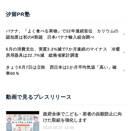
汐留PR塾
バナナ、「よく食べる果物」で22年連続首位 カリウムの
認知度は初の4割超 日本バナナ輸入組合調べ
6月の消費支出、実質3.3%減で7か月連続のマイナス 冷暖
房用器具は22.7%減 総務省家計調査
きょう8月7日は立秋 西日本は1か月平均気温「高い」確
率60％
動画で見るプレスリリース
政府全体でこども・若者の自殺防止に向
けた取組を強化します
2026.08.07 14:00