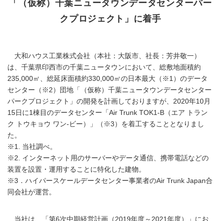
「（仮称）千葉ニュータウンデータセンターパー
クプロジェクト」に着手
大和ハウス工業株式会社（本社：大阪市、社長：芳井敬一）
は、千葉県印西市の千葉ニュータウンにおいて、総敷地面積約
235,000㎡、総延床面積約330,000㎡の日本最大（※1）のデータ
センター（※2）団地「（仮称）千葉ニュータウンデータセンター
パークプロジェクト」の開発を計画しておりますが、2020年10月
15日に1棟目のデータセンター「Air Trunk TOK1-B（エア トラン
ク トウキョウ ワン‐ビー）」（※3）を着工することとなりまし
た。
※1. 当社調べ。
※2. インターネット用のサーバーやデータ通信、携帯電話などの
装置を設置・運用することに特化した建物。
※3．ハイパースケールデータセンター事業者のAir Trunk Japan合
同会社が運営。
当社は、「第6次中期経営計画（2019年度～2021年度）」にお