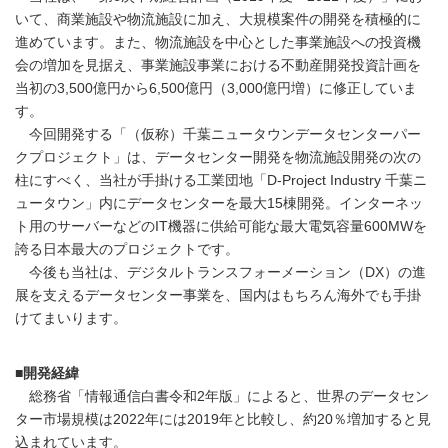
いて、商業施設や物流施設に加え、大規模案件の開発を積極的に
進めています。また、物流施設を中心とした事業施設への投資機
会の増加を見据え、事業施設事業における不動産開発投資計画を
当初の3,500億円から6,500億円（3,000億円増）に修正していま
す。
今回開発する「（仮称）千葉ニュータウンデータセンターパー
クプロジェクト」は、データセンター開発を物流施設開発の次の
柱にすべく、当社が手掛ける工業団地「D-Project Industry 千葉ニ
ュータウン」内にデータセンターを最大15棟開発。インターネッ
ト用のサーバーなどのIT機器に供給可能な最大電気容量600MWを
誇る日本最大のプロジェクトです。
今後も当社は、デジタルトランスフォーメーション（DX）の進
展を支えるデータセンター事業を、国内はもちろん海外でも手掛
けてまいります。
■開発経緯
総務省「情報通信白書令和2年版」によると、世界のデータセン
ター市場規模は2022年には2019年と比較し、約20％増加すると見
込まれています。