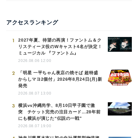
アクセスランキング
1
2027年夏、待望の再演！ファントム＆ク
リスティーヌ役のWキャスト4名が決定！
ミュージカル 『ファントム』
2026.08.06 12:00
2
「明星 一平ちゃん夜店の焼そば 超特盛
からしマヨ2個付」2026年8月24日(月)新
発売
2026.08.07 13:00
3
横浜vs沖縄尚学、8月10日甲子園で激
突 チケット完売の注目カード…28年前
にも横浜が演じた“伝説の一戦”
2026.08.07 19:00
神奈川県厚木市に初の自社運営型物流拠