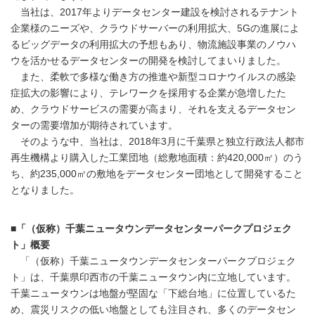
当社は、2017年よりデータセンター建設を検討されるテナント
企業様のニーズや、クラウドサーバーの利用拡大、5Gの進展によ
るビッグデータの利用拡大の予想もあり、物流施設事業のノウハ
ウを活かせるデータセンターの開発を検討してまいりました。
また、柔軟で多様な働き方の推進や新型コロナウイルスの感染
症拡大の影響により、テレワークを採用する企業が急増したた
め、クラウドサービスの需要が高まり、それを支えるデータセン
ターの需要増加が期待されています。
そのような中、当社は、2018年3月に千葉県と独立行政法人都市
再生機構より購入した工業団地（総敷地面積：約420,000㎡）のう
ち、約235,000㎡の敷地をデータセンター団地として開発すること
となりました。
■「（仮称）千葉ニュータウンデータセンターパークプロジェク
ト」概要
「（仮称）千葉ニュータウンデータセンターパークプロジェク
ト」は、千葉県印西市の千葉ニュータウン内に立地しています。
千葉ニュータウンは地盤が堅固な「下総台地」に位置しているた
め、震災リスクの低い地盤としても注目され、多くのデータセン